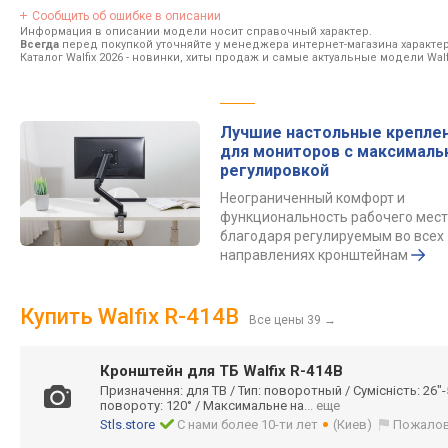
Сообщить об ошибке в описании
Информация в описании модели носит справочный характер.
Всегда
перед покупкой уточняйте у менеджера интернет-магазина характе
Каталог Walfix 2026
- новинки, хиты продаж и самые актуальные модели Walfi
Лучшие настольные крепле
для мониторов с максималь
регулировкой
Неограниченный комфорт и
функциональность рабочего мес
благодаря регулируемым во всех
направлениях кронштейнам
Купить Walfix R-414B
Все цены 39
→
Кронштейн для ТБ Walfix R-414B
Призначення: для ТВ / Тип: поворотный / Сумісність: 26"-55"
повороту: 120° / Максимальне на
... еще
Stls.store
С нами более 10-ти лет
(Киев)
Пожалов