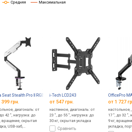
Средняя
Максимальная
 Seat Stealth Pro II RGB
i-Tech LCD243
OfficePro M
 399 грн.
от 547 грн.
от 1 727 гр
ольное, диагональ: от
настенное, диагональ: от
настольное, 
 до 42 ", нагрузка: до
23 ", до 55 ", нагрузка: до
17 ", до 32 ",
г, вращение, скрытая
30 кг, скрытая укладка
9 кг, вращен
дка, USB-хаб,
укладка, по
сравнить
ретная ориентация
ориентация