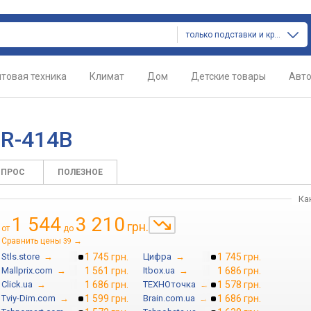
только подставки и крепления
товая техника
Климат
Дом
Детские товары
Авт
 R-414B
ОПРОС
ПОЛЕЗНОЕ
Ка
1 544
3 210
грн.
от
до
Сравнить цены
→
39
Stls.store
→
1 745 грн.
Цифра
→
1 745 грн.
Mallprix.com
→
1 561 грн.
Itbox.ua
→
1 686 грн.
Click.ua
→
1 686 грн.
ТЕХНОточка
→
1 578 грн.
Tviy-Dim.com
→
1 599 грн.
Brain.com.ua
→
1 686 грн.