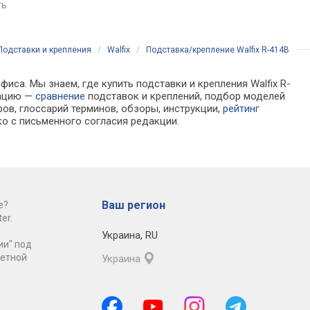
ть
сравнить
Подставки и крепления
/
Walfix
/
Подставка/крепление Walfix R-414B
иса. Мы знаем, где купить подставки и крепления Walfix R-
мацию —
сравнение
подставок и креплений, подбор моделей
ов, глоссарий терминов, обзоры, инструкции,
рейтинг
о с письменного согласия редакции.
Ваш регион
е?
er.
Украина
,
RU
ии" под
ретной
Украина