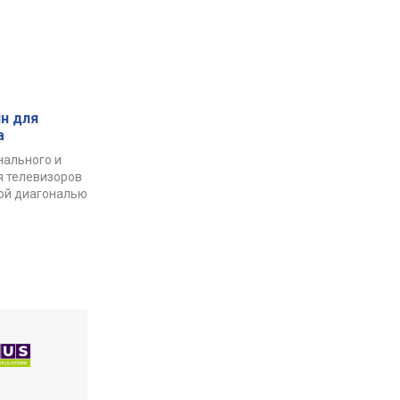
н для
а
нального и
я телевизоров
ой диагональю