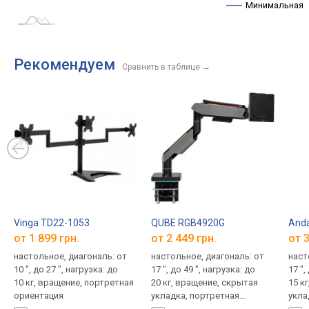
Минимальная
Рекомендуем
Сравнить в таблице
→
Vinga TD22-1053
QUBE RGB4920G
Anda
от 1 899 грн.
от 2 449 грн.
от 3
настольное, диагональ: от
настольное, диагональ: от
наст
10 ", до 27 ", нагрузка: до
17 ", до 49 ", нагрузка: до
17 ",
10 кг, вращение, портретная
20 кг, вращение, скрытая
15 к
ориентация
укладка, портретная
укла
ориентация
порт