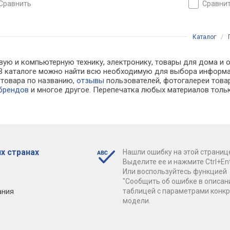
сравнить
сравни
Каталог
/
ую и компьютерную технику, электронику, товары для дома и оф
х. В каталоге можно найти всю необходимую для выбора инфор
к товара по названию,
отзывы
пользователей, фотогалереи товар
 брендов
и многое другое. Перепечатка любых материалов тольк
х странах
Нашли ошибку на этой страниц
Выделите ее и нажмите Ctrl+Ent
Или воспользуйтесь функцией
"Сообщить об ошибке в описан
ания
таблицей с параметрами конк
модели.