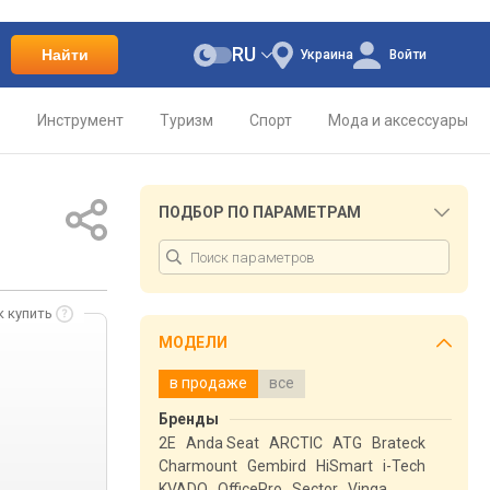
RU
Найти
Украина
Войти
о
Инструмент
Туризм
Спорт
Мода и аксессуары
ПОДБОР ПО ПАРАМЕТРАМ
к купить
МОДЕЛИ
в продаже
все
Бренды
2E
Anda Seat
ARCTIC
ATG
Brateck
Charmount
Gembird
HiSmart
i-Tech
KVADO
OfficePro
Sector
Vinga