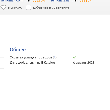
Tehnomart.com
→
1 572 грн.
Tehnohata.ua
→
1 638 грн.
в список
добавить в сравнение
Общее
Скрытая укладка
проводов
Дата добавления на E-Katalog
февраль 2023