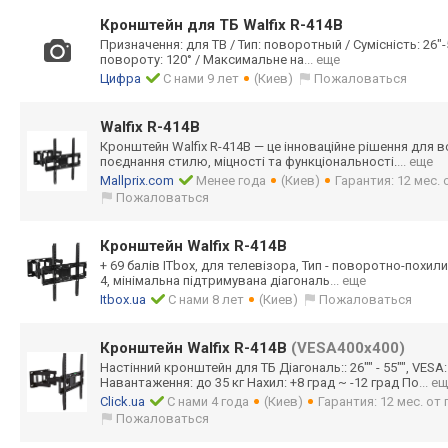
Кронштейн для ТБ Walfix R-414B
Призначення: для ТВ / Тип: поворотный / Сумісність: 26"-55"
повороту: 120° / Максимальне на
... еще
Цифра
С нами 9 лет
(Киев)
Пожаловаться
Walfix R-414B
Кронштейн Walfix R-414B — це інноваційне рішення для 
поєднання стилю, міцності та функціональност
і.
... еще
Mallprix.com
Менее года
(Киев)
Гарантия: 12 мес.
Пожаловаться
Кронштейн Walfix R-414B
+ 69 балів ITbox, для телевізора, Тип - поворотно-похил
и
4, мінімальна підтримувана діагональ
... еще
Itbox.ua
С нами 8 лет
(Киев)
Пожаловаться
Кронштейн Walfix R-414B
(VESA400х400)
Настінний кронштейн для ТБ Діагональ:: 26"" - 55"", VESA
Навантаження: до 35 кг Нахил: +8 град ~ -12 град По
... е
Click.ua
С нами 4 года
(Киев)
Гарантия: 12 мес. о
Пожаловаться