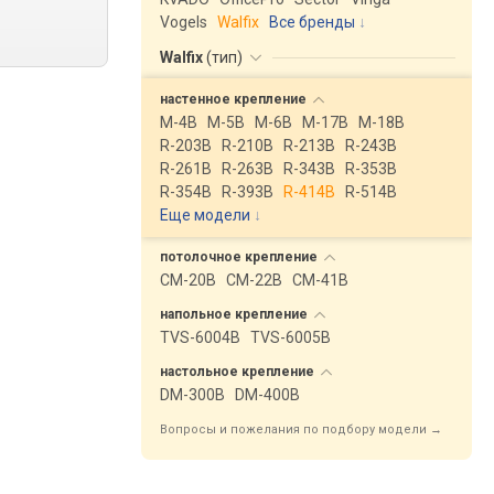
Vogels
Walfix
Все бренды
Walfix
(
тип
)
настенное
крепление
M-4B
M-5B
M-6B
M-17B
M-18B
R-203B
R-210B
R-213B
R-243B
R-261B
R-263B
R-343B
R-353B
R-354B
R-393B
R-414B
R-514B
Еще модели
↓
потолочное
крепление
CM-20B
CM-22B
CM-41B
напольное
крепление
TVS-6004B
TVS-6005B
настольное
крепление
DM-300B
DM-400B
Вопросы и пожелания по подбору модели →