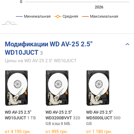
0
2024
2025
2028
2026
L
Минимальная
Средняя
Максимальная
Модификации WD AV-25 2.5"
WD10JUCT
3
Цены на WD AV-25 2.5" WD10JUCT
WD AV-25 2.5"
WD AV-25 2.5"
WD AV-25 2.5"
WD10JUCT
1 TB
WD3200BVVT
320
WD5000LUCT
500
GB
кэш 8 МБ
GB
от 4 195 грн.
от 495 грн.
от 1 180 грн.