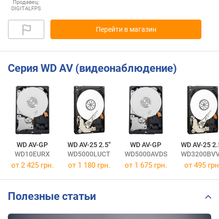
Продавец:
DIGITALFPS
Перейти в магазин
Серия WD AV (видеонаблюдение)
WD AV-GP
WD AV-25 2.5"
WD AV-GP
WD AV-25 2.
WD10EURX
WD5000LUCT
WD5000AVDS
WD3200BV
от
2 425 грн.
от
1 180 грн.
от
1 675 грн.
от
495 грн
Полезные статьи