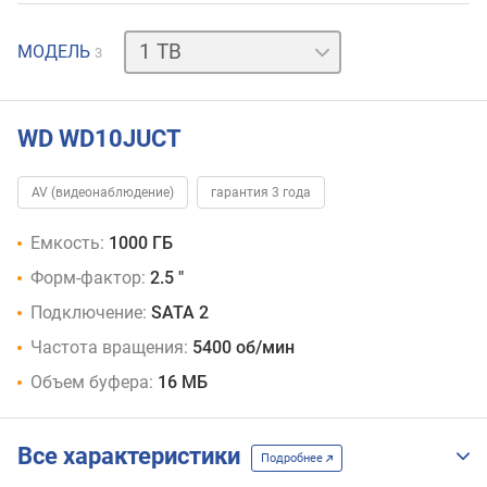
320
МОДЕЛЬ
3
GB
кэш
8
МБ
WD WD10JUCT
500
GB
AV (видеонаблюдение)
гарантия 3 года
Емкость:
1000 ГБ
Форм-фактор:
2.5 "
Подключение:
SATA 2
Частота вращения:
5400 об/мин
Объем буфера:
16 МБ
Все характеристики
Подробнее