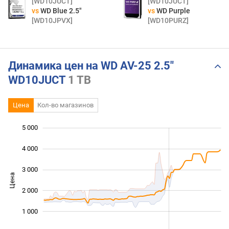
[WD10JUCT]
[WD10JUCT]
vs
WD Blue 2.5"
vs
WD Purple
[WD10JPVX]
[WD10PURZ]
Динамика цен на WD AV-25 2.5"
WD10JUCT
1 TB
Цена
Кол-во магазинов
5 000
 000
 000
 000
4 000
3 000
Цена
1 000
2 000
1 000