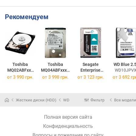
Рекомендуем
Toshiba
Toshiba
Seagate
WD Blue 2.5
MQ02ABFxxx
MQ04ABFxxxV
Enterprise
WD10JPV
2.5"
2.5"
Capacity HDD
от
3 990 грн.
от
3 998 грн.
от
3 123 грн.
от
3 692 гр
MQ02ABF100
MQ04ABF100
2.5"
ST1000NX0423
Жесткие диски (HDD)
WD
Фильтр
Все модел
Полная версия сайта
Конфиденциальность
Вопросы и пожелания по сайту