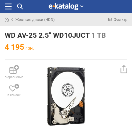
Жесткие диски (HDD)
Фильтр
Искали
раньше
WD AV-25 2.5" WD10JUCT
1 TB
4 195
грн.
в сравнение
в список