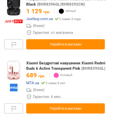
Black
(BHR8396GL/BHR8392CN)
1 129
грн.
Justbuy.com.ua
С нами 3 года
(Киев)
Гарантия: от магазина
Перейти в магазин
Xiaomi Бездротові навушники Xiaomi Redmi
Buds 6 Active Transparent Pink
(BHR8395GL)
689
грн.
MTA.ua
С нами 8 лет
(Киев)
Гарантия: 6 мес.
Перейти в магазин