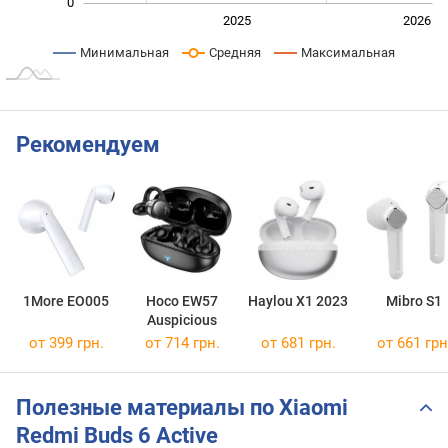
0
2024
2027
2025
2026
L
Минимальная
Средняя
Максимальная
Рекомендуем
1More EO005
Hoco EW57
Haylou X1 2023
Mibro S1
Auspicious
от 399 грн.
от 714 грн.
от 681 грн.
от 661 грн
Полезные материалы по Xiaomi
Redmi Buds 6 Active