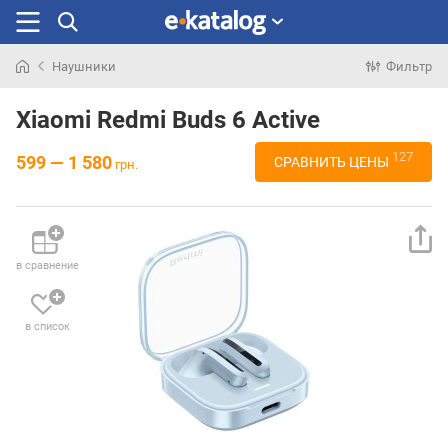
Наушники
Фильтр
Искали
раньше
Xiaomi Redmi Buds 6 Active
127
599 — 1 580
СРАВНИТЬ ЦЕНЫ
грн.
в сравнение
в список