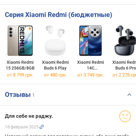
Серия Xiaomi Redmi (бюджетные)
Xiaomi Redmi
Xiaomi Redmi
Xiaomi Redmi
Xiaomi Red
15 256GB/8GB
Buds 6 Play
14C
Buds 6 Pro
256GB/8GB
от 8 799 грн.
от 480 грн.
от 3 749 грн.
от 2 278 гр
Отзывы
1
Для себе не раджу.
18 февраля 2025