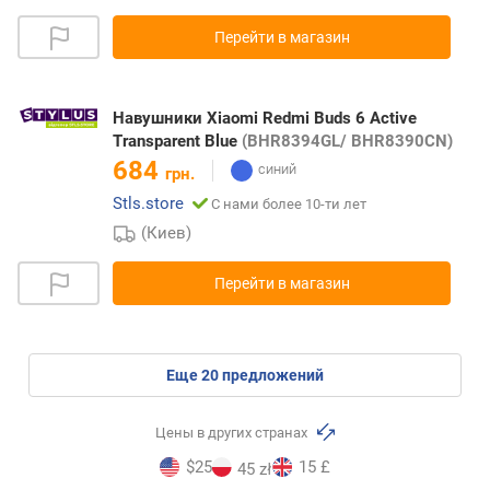
Перейти в магазин
Навушники Xiaomi Redmi Buds 6 Active
Transparent Blue
(BHR8394GL/ BHR8390CN)
684
грн.
Stls.store
С нами более 10-ти лет
(Киев)
Перейти в магазин
eще
20
предложений
Цены в других странах
$25
15 £
45 zł