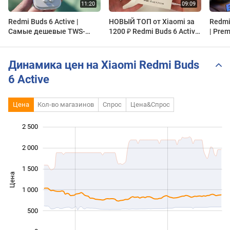
Redmi Buds 6 Active |
НОВЫЙ ТОП от Xiaomi за
Redmi
Самые дешевые TWS-
1200 ₽ Redmi Buds 6 Active
| Pre
наушники от Xiaomi
Глобалка - bluetooth 5.4, 30
in Bu
часов, ПРИЛОЖЕНИЕ
Динамика цен на Xiaomi Redmi Buds
6 Active
Цена
Кол-во магазинов
Спрос
Цена&Спрос
2 500
 000
 000
-500
2 000
1 500
Цена
1 000
1 000
500