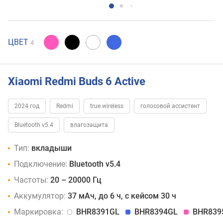
ЦВЕТ
4
Xiaomi Redmi Buds 6 Active
2024 год
Redmi
true wireless
голосовой ассистент
Bluetooth v5.4
влагозащита
Тип:
вкладыши
Подключение:
Bluetooth v5.4
Частоты:
20 – 20000 Гц
Аккумулятор:
37 мАч, до 6 ч, с кейсом 30 ч
Маркировка:
BHR8391GL
BHR8394GL
BHR839