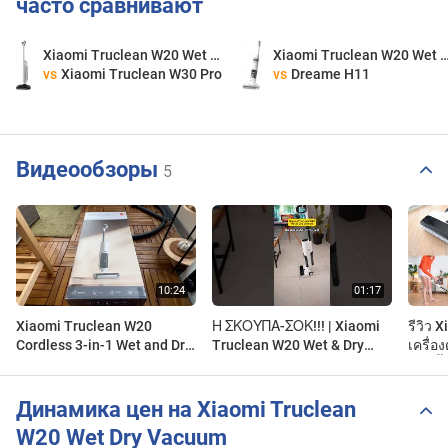
часто сравнивают
Xiaomi Truclean W20 Wet Dry Vacuum
Xiaomi Truclean W20 Wet Dry
vs
Xiaomi Truclean W30 Pro
vs
Dreame H11
Видеообзоры
5
Xiaomi Truclean W20
Η ΣΚΟΥΠΑ-ΣΟΚ!!! | Xiaomi
รีวิว 
Cordless 3-in-1 Wet and Dry
Truclean W20 Wet & Dry
เครื่อ
Vacuum
Vacuum
ในครั้
| FIR
Динамика цен на Xiaomi Truclean
W20 Wet Dry Vacuum