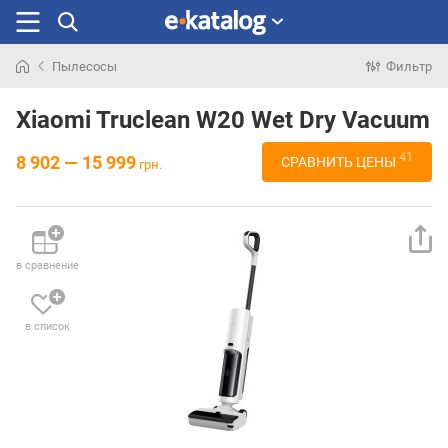
Пылесосы
Фильтр
Искали
раньше
Xiaomi Truclean W20 Wet Dry Vacuum
41
8 902 — 15 999
СРАВНИТЬ ЦЕНЫ
грн.
в сравнение
в список