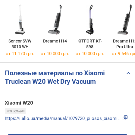
Sencor SVW
Dreame H14
KITFORT KT-
Dreame H1
5010 WH
598
Pro Ultra
от 11 170 грн.
от 10 000 грн.
от 10 000 грн.
от 9 646 гр
Полезные материалы по Xiaomi
Truclean W20 Wet Dry Vacuum
Xiaomi W20
инструкции
https://i.allo.ua/media/manual/1079720_pilosos_xiaomi_trucl...