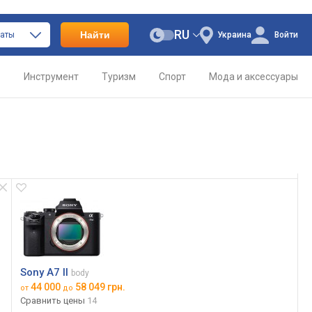
RU
Найти
раты
Украина
Войти
о
Инструмент
Туризм
Спорт
Мода и аксессуары
Sony A7 II
body
44 000
58 049 грн.
от
до
Сравнить цены
14