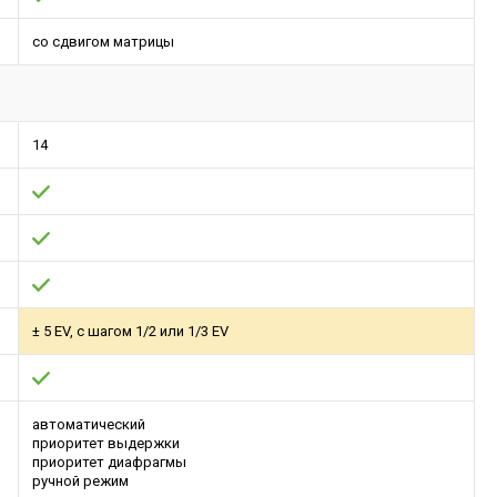
со сдвигом матрицы
14
± 5 EV, с шагом 1/2 или 1/3 EV
автоматический
приоритет выдержки
приоритет диафрагмы
ручной режим