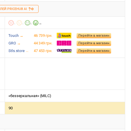
ЛЕЙ PRICEHUB AI
1
0
6
18
Touch
46 739 грн.
Перейти в магазин
GRO
44 349 грн.
Перейти в магазин
Stls.store
47 453 грн.
Перейти в магазин
«беззеркальная» (MILC)
90