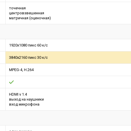
точечная
центровзвешенная
матричная (оценочная)
1920x1080 пикс 60 к/с
3840x2160 пикс 30 к/с
MPEG-4, H.264
HDMI v 1.4
выход на наушники
вход микрофона