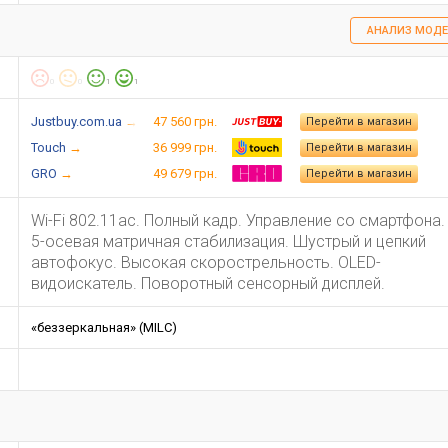
АНАЛИЗ МОДЕ
0
0
1
1
Justbuy.com.ua
47 560 грн.
Перейти в магазин
Touch
36 999 грн.
Перейти в магазин
GRO
49 679 грн.
Перейти в магазин
Wi-Fi 802.11ac. Полный кадр. Управление со смартфона.
5-осевая матричная стабилизация. Шустрый и цепкий
автофокус. Высокая скорострельность. OLED-
видоискатель. Поворотный сенсорный дисплей.
«беззеркальная» (MILC)