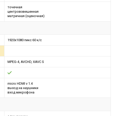
точечная
центровзвешенная
матричная (оценочная)
1920x1080 пикс 60 к/с
MPEG-4, AVCHD, XAVC S
micro HDMI v 1.4
выход на наушники
вход микрофона