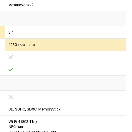
механический
3 ''
1230 тыс. пикс
SD, SDHC, SDXC, MemoryStick
Wi-Fi 4 (802.11n)
NFC-чип
управление со смартфона