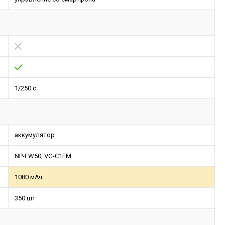
1/250 с
аккумулятор
NP-FW50, VG-C1EM
1080 мАч
350 шт