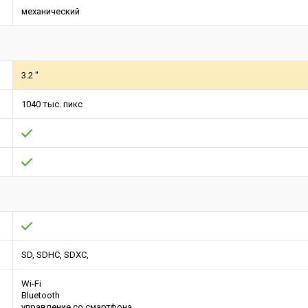
механический
3.2 ''
1040 тыс. пикс
SD, SDHC, SDXC,
Wi-Fi
Bluetooth
управление со смартфона