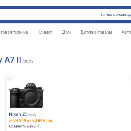
только фотоаппа
товая техника
Климат
Дом
Детские товары
Авт
 A7 II
body
Nikon Z5
body
34 949
60 849 грн.
от
до
Сравнить цены
45