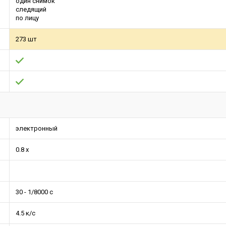
один снимок
следящий
по лицу
273 шт
электронный
0.8 x
30 - 1/8000 с
4.5 к/с