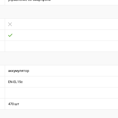
аккумулятор
EN-EL15c
470 шт