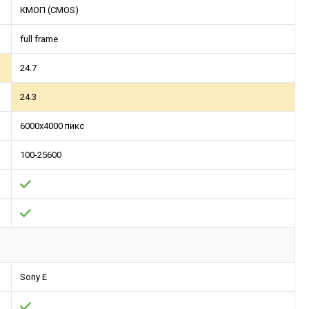
КМОП (CMOS)
full frame
24.7
24.3
6000x4000 пикс
100-25600
Sony E