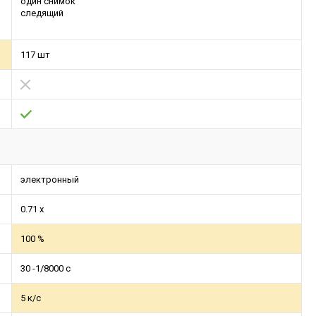
один снимок
следящий
117 шт
электронный
0.71 x
100 %
30 -1/8000 с
5 к/с