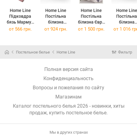
Home Line
Home Line
Home Line
Home Lin
Підковдра
Постільна
Постільна
Постільна
бязь Мармур
білизна
білизна Євро
білизна
бежевий
Котяча
Преміум
Цвітіння тр
от
566 грн.
от
924 грн.
от
1 500 грн.
от
1 016 гр
145х215см
радість
"Енгельс"
Горох роже
156326
пісчано-
148920
бязь
(156326)
рожевий бязь
(148920)
полуторни
полуторний
176186
Постельное белье
Home Line
Фильтр
175853
(176186)
(175853)
Полная версия сайта
Конфиденциальность
Вопросы и пожелания по сайту
Магазинам
Каталог постельного белья 2026 - новинки, хиты
продаж,
купить постельное белье
.
Мы в других странах