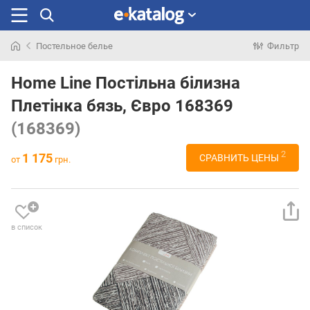
Постельное белье
Фильтр
Искали
раньше
Home Line Постільна білизна
Плетінка бязь, Євро 168369
(168369)
2
1 175
СРАВНИТЬ ЦЕНЫ
от
грн.
в список