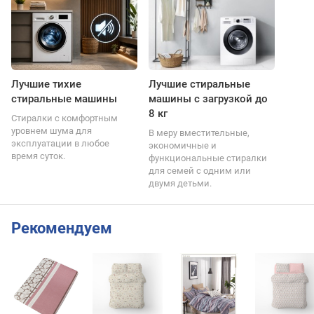
Лучшие тихие
Лучшие стиральные
стиральные машины
машины с загрузкой до
8 кг
Стиралки с комфортным
уровнем шума для
В меру вместительные,
эксплуатации в любое
экономичные и
время суток.
функциональные стиралки
для семей с одним или
двумя детьми.
Рекомендуем