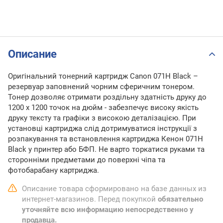
Описание
Оригінальний тонерний картридж Canon 071H Black –
резервуар заповнений чорним сферичним тонером.
Тонер дозволяє отримати роздільну здатність друку до
1200 x 1200 точок на дюйм - забезпечує високу якість
друку тексту та графіки з високою деталізацією. При
установці картриджа слід дотримуватися інструкції з
розпакування та встановлення картриджа Кенон 071H
Black у принтер або БФП. Не варто торкатися руками та
сторонніми предметами до поверхні чіпа та
фотобарабану картриджа.
Описание товара сформировано на базе данных из
интернет-магазинов. Перед покупкой
обязательно
уточняйте всю информацию непосредственно у
продавца.