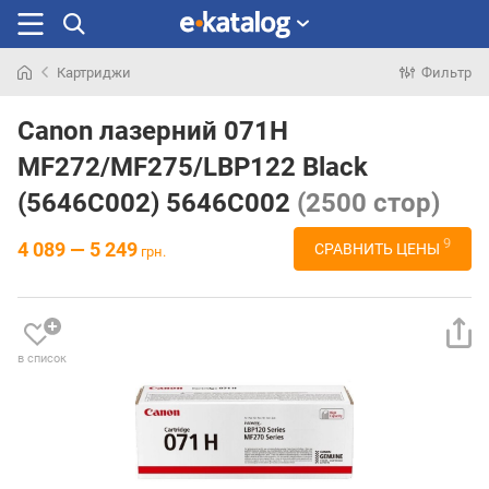
Картриджи
Фильтр
Искали
раньше
Canon лазерний 071H
MF272/MF275/LBP122 Black
(5646C002) 5646C002
(2500 стор)
9
4 089 — 5 249
СРАВНИТЬ ЦЕНЫ
грн.
в список