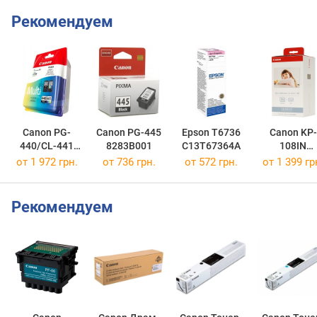
Рекомендуем
Canon PG-
Canon PG-445
Epson T6736
Canon KP-
440/CL-441
8283B001
C13T67364A
108IN
MULTI
3115B001
от 1 972 грн.
от 736 грн.
от 572 грн.
от 1 399 гр
5219B005
Рекомендуем