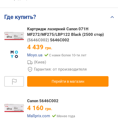
Где купить?
Картридж лазерний Canon 071H
MF272/MF275/LBP122 Black (2500 стор)
(5646C002)
5646C002
4 439
грн.
Moyo.ua
С нами более 10-ти лет
(Киев)
Гарантия: от производителя
Перейти в магазин
Canon 5646C002
4 160
грн.
Mallprix.com
Менее года