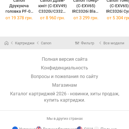
Canon
Canon Драм-
Canon Тонер-
Canon Тоне
Друкуюча
юнiт (C-EXV49)
(C-EXV65)
(C-EXV65)
головка PF-06
C3320i/C3325i
IRC3326i Black
IRC3326i Cy
Print Head
/C3330i Black
5761C001
5762
от
19 378 грн.
от
8 960 грн.
от
3 299 грн.
от
5 304 гр
2352C001
8528B003AA
(5761C001)
(5762C001
(2352C001)
(8528B003AA)
Картриджи
Canon
Фильтр
Все модели
Полная версия сайта
Конфиденциальность
Вопросы и пожелания по сайту
Магазинам
Каталог картриджей 2026 - новинки, хиты продаж,
купить картриджи
.
Мы в других странах