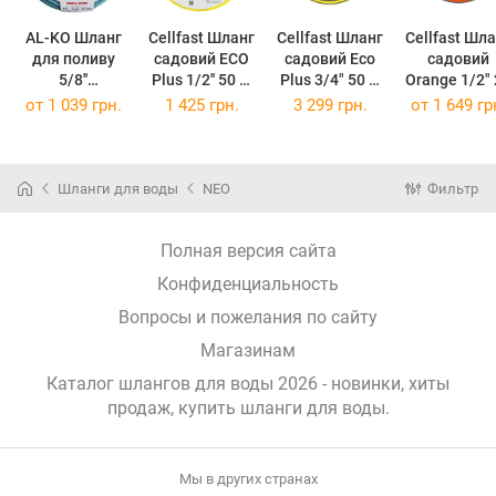
AL-KO Шланг
Cellfast Шланг
Cellfast Шланг
Cellfast Шл
для поливу
садовий ECO
садовий Eco
садовий
5/8''
Plus 1/2'' 50 м
Plus 3/4" 50 м
Orange 1/2"
ARMADILLO
12-152
12-172
м
от
1 039 грн.
1 425 грн.
3 299 грн.
от
1 649 гр
DRINKY FLEX
#MULTIVAL
SUPER LIGHT,
15M (L2249)
113891
Шланги для воды
NEO
Фильтр
(113891)
Полная версия сайта
Конфиденциальность
Вопросы и пожелания по сайту
Магазинам
Каталог шлангов для воды 2026 - новинки, хиты
продаж,
купить шланги для воды
.
Мы в других странах