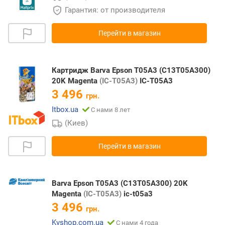
Гарантия: от производителя
Перейти в магазин
Картридж Barva Epson T05A3 (C13T05A300)
20K Magenta
(IC-T05A3)
IC-T05A3
3 496
грн.
Itbox.ua
С нами 8 лет
(Киев)
Перейти в магазин
Barva Epson T05A3 (C13T05A300) 20K
Magenta
(IC-T05A3)
ic-t05a3
3 496
грн.
Kvshop.com.ua
С нами 4 года