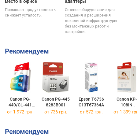
место в офисе
адаптеры
Повышает продуктивность,
Сетевое оборудование для
снижает усталость.
создания и расширения
локальной инфраструктуры
без монтажных работ и
настройки.
Рекомендуем
Canon PG-
Canon PG-445
Epson T6736
Canon KP-
440/CL-441
8283B001
C13T67364A
108IN
MULTI
3115B001
от 1 972 грн.
от 736 грн.
от 572 грн.
от 1 399 гр
5219B005
Рекомендуем