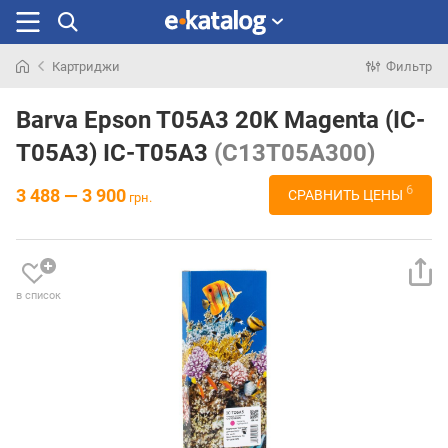
Картриджи
Фильтр
Искали
раньше
Barva Epson T05A3 20K Magenta (IC-
T05A3) IC-T05A3
(C13T05A300)
6
3 488 — 3 900
СРАВНИТЬ ЦЕНЫ
грн.
в список