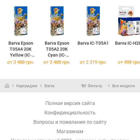
Barva Epson
Barva Epson
Barva IC-T05A1
Barva IC-H2
T05A4 20K
T05A2 20K
Yellow (IC-
Cyan (IC-
T05A4) IC-
T05A2) IC-
от
3 488 грн.
от
3 488 грн.
от
2 319 грн.
от
498 грн
T05A4
T05A2
(C13T05A400)
(C13T05A200)
Картриджи
Barva
Фильтр
Все модели
Полная версия сайта
Конфиденциальность
Вопросы и пожелания по сайту
Магазинам