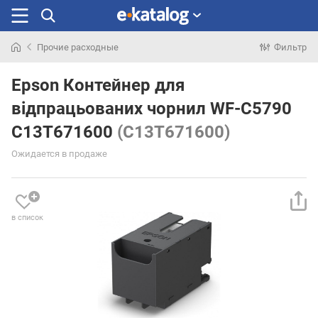
Прочие расходные
Фильтр
Искали
раньше
Epson Контейнер для
відпрацьованих чорнил WF-C5790
C13T671600
(C13T671600)
Ожидается в продаже
в список