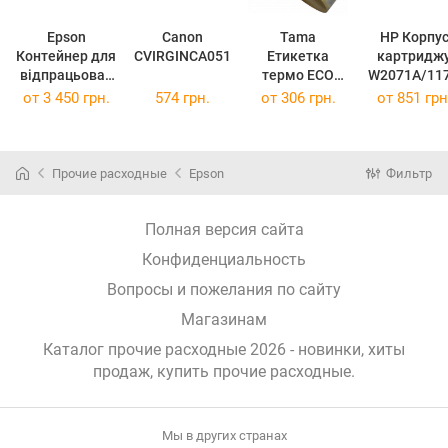
Epson
Canon
Tama
HP Корпу
Контейнер для
CVIRGINCA051
Етикетка
картридж
відпрацьован
термо ECO
W2071A/11
их чорнил
100x50/ 1тис
блакитни
от
3 450 грн.
574 грн.
от
306 грн.
от
851 грн
Enterprise AM-
29703
CVIRGINW20
C4000/5000/6
A
000
(CVIRGINW2
C12C937181
1A)
Прочие расходные
Epson
Фильтр
(C12C937181)
Полная версия сайта
Конфиденциальность
Вопросы и пожелания по сайту
Магазинам
Каталог прочие расходные 2026 - новинки, хиты
продаж,
купить прочие расходные
.
Мы в других странах