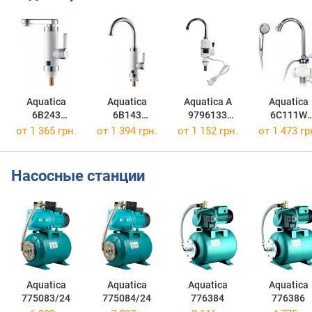
Aquatica
Aquatica
Aquatica A
Aquatica
6B243
6B143
9796133
6C111W
HZ-6B243W
HZ-6B143W
9796133
LZ-6C111
от
1 365 грн.
от
1 394 грн.
от
1 152 грн.
от
1 473 гр
Насосные станции
Aquatica
Aquatica
Aquatica
Aquatica
775083/24
775084/24
776384
776386