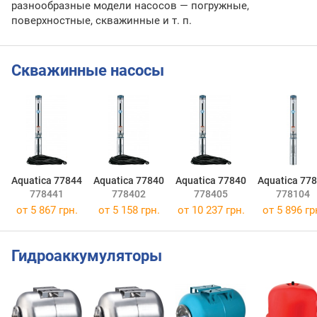
разнообразные модели насосов — погружные,
поверхностные, скважинные и т. п.
Скважинные насосы
Aquatica 77844
Aquatica 77840
Aquatica 77840
Aquatica 77
778441
778402
778405
778104
от
5 867 грн.
от
5 158 грн.
от
10 237 грн.
от
5 896 гр
Гидроаккумуляторы