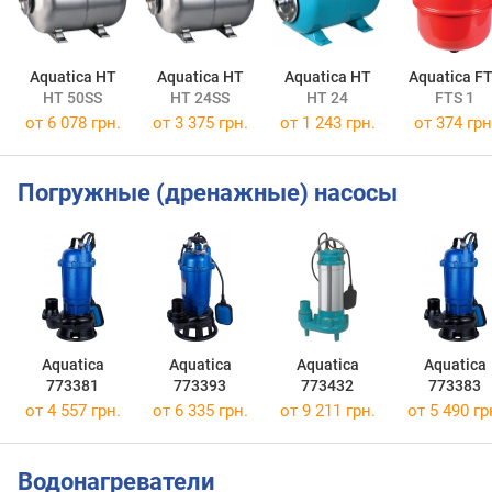
Aquatica HT
Aquatica HT
Aquatica HT
Aquatica F
HT 50SS
HT 24SS
HT 24
FTS 1
от
6 078 грн.
от
3 375 грн.
от
1 243 грн.
от
374 грн
Погружные (дренажные) насосы
Aquatica
Aquatica
Aquatica
Aquatica
773381
773393
773432
773383
от 4 557 грн.
от 6 335 грн.
от 9 211 грн.
от 5 490 гр
Водонагреватели