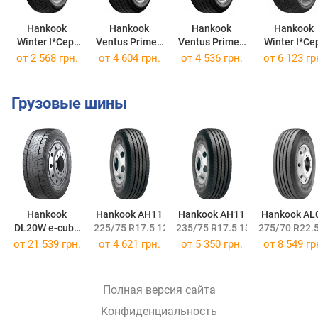
Hankook
Hankook
Hankook
Hankook
Winter I*Cept
Ventus Prime4
Ventus Prime4
Winter I*Ce
RS3 W462
K135
K135
Evo3 X W33
от
2 568 грн.
от
4 604 грн.
от
4 536 грн.
от
6 123 гр
185/65 R15 92T
215/60 R16 99V
215/65 R16 102H
265/50 R20 
Грузовые шины
Hankook
Hankook AH11
Hankook AH11
Hankook AL
DL20W e-cube
225/75 R17.5 129M
235/75 R17.5 132M
275/70 R22.
MAX
от
21 539 грн.
от
4 621 грн.
от
5 350 грн.
от
8 549 гр
315/70 R22.5 154L
Полная версия сайта
Конфиденциальность