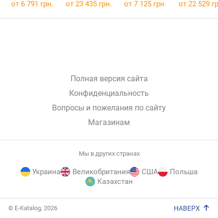
от 6 791 грн.
от 23 435 грн.
от 7 125 грн.
от 22 529 гр
Полная версия сайта
Конфиденциальность
Вопросы и пожелания по сайту
Магазинам
Мы в других странах
Украина
Великобритания
США
Польша
Казахстан
E-
© E-Katalog, 2026
НАВЕРХ
Katalog