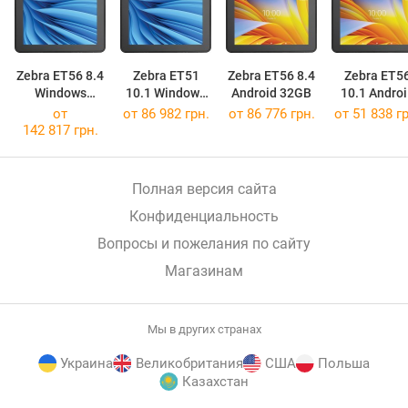
Zebra ET56 8.4
Zebra ET51
Zebra ET56 8.4
Zebra ET5
Windows
10.1 Windows
Android 32GB
10.1 Androi
64GB/4GB
64GB/4GB
32GB
от
от 86 982 грн.
от 86 776 грн.
от 51 838 гр
142 817 грн.
Полная версия сайта
Конфиденциальность
Вопросы и пожелания по сайту
Магазинам
Мы в других странах
Украина
Великобритания
США
Польша
Казахстан