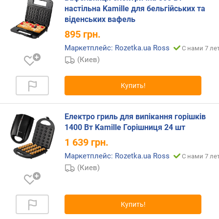
к
настільна Kamille для бельгійських та
а
віденських вафель
б
895
грн.
е
л
Маркетплейс: Rozetka.ua Ross
С нами 7 ле
я
(Киев)
(
м
)
Купить!
в
е
Електро гриль для випікання горішків
с
1400 Вт Kamille Горішниця 24 шт
(
1 639
грн.
к
г
Маркетплейс: Rozetka.ua Ross
С нами 7 ле
)
(Киев)
Купить!