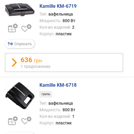
в
Kamille KM-6719
л
е
Тип:
вафельница
н
Мощность:
800 Вт
и
Кол-во изделий:
2
я
Корпус:
пластик
Спросить
п
о
к
636
грн.
о
1 предложение
л
и
ч
Kamille KM-6718
е
гриль
с
т
Тип:
вафельница
в
Мощность:
800 Вт
у
Кол-во изделий:
1
п
Корпус:
пластик
р
е