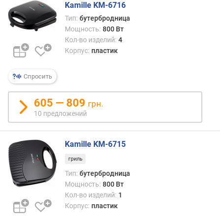
)
Kamille KM-6716
Тип:
бутербродница
к
Мощность:
800 Вт
о
Кол-во изделий:
4
л
Корпус:
пластик
-
в
о
Спросить
о
т
605 — 809
грн.
д
10 предложений
е
л
е
Kamille KM-6715
н
и
гриль
й
Тип:
бутербродница
т
Мощность:
800 Вт
о
Кол-во изделий:
1
с
Корпус:
пластик
т