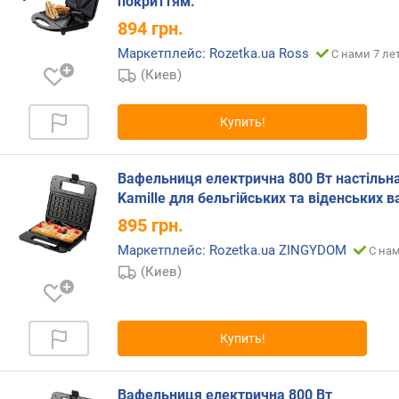
покриттям.
е
894
грн.
н
е
Маркетплейс: Rozetka.ua Ross
С нами 7 ле
й
(Киев)
о
б
Купить!
ж
а
р
Вафельниця електрична 800 Вт настільн
и
Kamille для бельгійських та віденських 
в
а
895
грн.
н
Маркетплейс: Rozetka.ua ZINGYDOM
С нам
и
(Киев)
я
д
л
Купить!
и
н
а
Вафельниця електрична 800 Вт