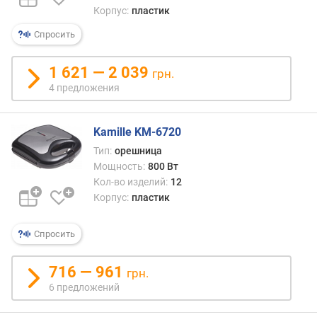
Корпус:
пластик
п
Спросить
о
о
т
1 621 — 2 039
грн.
з
4 предложения
ы
в
а
Kamille KM-6720
м
Тип:
орешница
Мощность:
800 Вт
п
Кол-во изделий:
12
о
Корпус:
пластик
д
а
т
Спросить
е
д
716 — 961
грн.
о
6 предложений
б
а