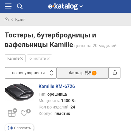
Кухня
Искали
раньше
Тостеры, бутербродницы и
вафельницы Kamille
цены
на 20 моделей
Kamille
очистить
по популярности
Фильтр
1
Сортировать
Kamille KM-6726
п
Тип:
орешница
о
Мощность:
1400 Вт
п
Кол-во изделий:
24
о
Корпус:
пластик
п
у
л
Спросить