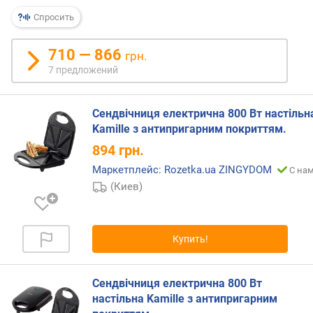
е
р
Спросить
а
710 — 866
грн.
к
7 предложений
о
л
-
Сендвічниця електрична 800 Вт настільн
в
Kamille з антипригарним покриттям.
о
и
894
грн.
з
Маркетплейс: Rozetka.ua ZINGYDOM
С нам
д
(Киев)
е
л
и
й
Купить!
с
т
Сендвічниця електрична 800 Вт
е
настільна Kamille з антипригарним
п