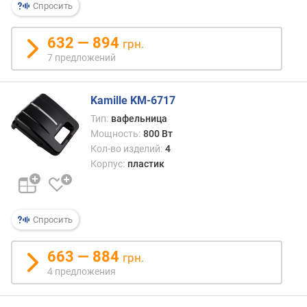
Спросить
д
л
632 — 894
о
грн.
ж
7 предложений
е
н
и
Kamille KM-6717
й
Тип:
вафельница
Мощность:
800 Вт
Кол-во изделий:
4
м
Корпус:
пластик
о
щ
н
о
Спросить
с
т
663 — 884
ь
грн.
(
4 предложения
В
т