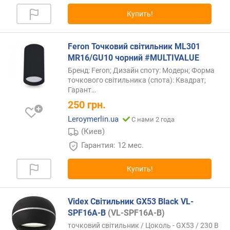
Купить!
Feron Точковий світильник ML301
MR16/GU10 чорний #MULTIVALUE
Бренд: Feron; Дизайн споту: Модерн; Форма
точкового світильника (спота): Квадрат;
Гарант…
250
грн.
Leroymerlin.ua
С нами 2 года
(Киев)
Гарантия: 12 мес.
Купить!
Videx Світильник GX53 Black VL-
SPF16A-B
(VL-SPF16A-B)
точковий світильник / Цоколь - GX53 / 230 В