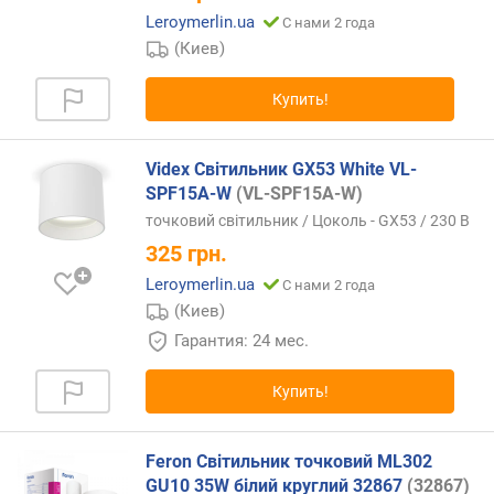
Leroymerlin.ua
С нами 2 года
(Киев)
Купить!
Videx Світильник GX53 White VL-
SPF15A-W
(VL-SPF15A-W)
точковий світильник / Цоколь - GX53 / 230 В
325
грн.
Leroymerlin.ua
С нами 2 года
(Киев)
Гарантия: 24 мес.
Купить!
Feron Світильник точковий ML302
GU10 35W білий круглий 32867
(32867)