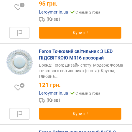
т
95
грн.
д
Leroymerlin.ua
С нами 2 года
о
(Киев)
р
о
Купить!
г
и
х
Feron Точковий світильник З LED
к
ПІДСВІТКОЮ MR16 прозорий
д
е
Бренд: Feron; Дизайн споту: Модерн; Форма
ш
точкового світильника (спота): Кругла;
е
Глибина…
в
121
грн.
ы
Leroymerlin.ua
С нами 2 года
м
(Киев)
п
о
Купить!
а
л
ф