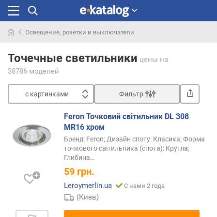
Освещение, розетки и выключатели
Искали
раньше
Точечные светильники
цены
на
38786 моделей
с картинками
Фильтр
Сортировать
Feron Точковий світильник DL 308
с
MR16 хром
к
Бренд: Feron; Дизайн споту: Класика; Форма
а
точкового світильника (спота): Кругла;
р
Глибина
…
т
59
грн.
и
н
Leroymerlin.ua
С нами 2 года
к
(Киев)
а
м