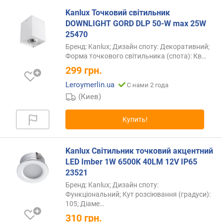
Kanlux Точковий світильник
DOWNLIGHT GORD DLP 50-W max 25W
25470
Бренд: Kanlux; Дизайн споту: Декоративний;
Форма точкового світильника (спота):
Кв…
299
грн.
Leroymerlin.ua
С нами 2 года
(Киев)
Купить!
Kanlux Світильник точковий акцентний
LED Imber 1W 6500K 40LM 12V IP65
23521
Бренд: Kanlux; Дизайн споту:
Функціональний; Кут розсіювання (градуси):
105;
Діаме…
310
грн.