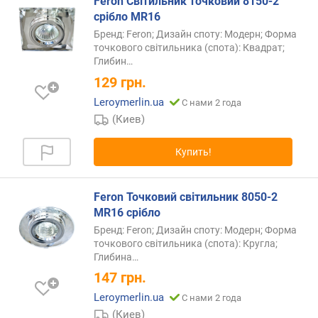
Feron Світильник точковий 8150-2
а
срібло MR16
в
Бренд: Feron; Дизайн споту: Модерн; Форма
и
точкового світильника (спота): Квадрат;
т
Глибин…
у
129
грн.
(
Leroymerlin.ua
С нами 2 года
A
-
(Киев)
Z
)
Купить!
п
о
Feron Точковий світильник 8050-2
а
MR16 срібло
л
Бренд: Feron; Дизайн споту: Модерн; Форма
ф
точкового світильника (спота): Кругла;
а
Глибина…
в
147
грн.
и
т
Leroymerlin.ua
С нами 2 года
у
(Киев)