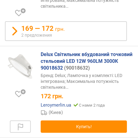
інтегрована; Максимальна потужність
світильника…
169 — 172
грн.
2 предложения
Delux Світильник вбудований точковий
стельовий LED 12W 960LM 3000К
90018632
(90018632)
Бренд: Delux; Лампочка у комплекті: LED
інтегрована; Максимальна потужність
світильника…
172
грн.
Leroymerlin.ua
С нами 2 года
(Киев)
Купить!