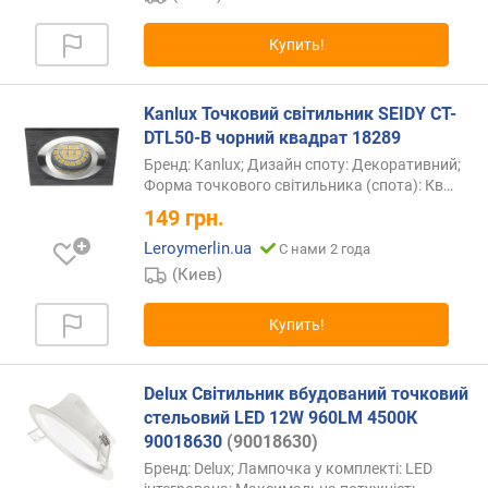
(
Z
Купить!
-
A
)
Kanlux Точковий світильник SEIDY CT-
DTL50-B чорний квадрат 18289
Бренд: Kanlux; Дизайн споту: Декоративний;
Форма точкового світильника (спота):
Кв…
149
грн.
Leroymerlin.ua
С нами 2 года
(Киев)
Купить!
Delux Світильник вбудований точковий
стельовий LED 12W 960LM 4500К
90018630
(90018630)
Бренд: Delux; Лампочка у комплекті: LED