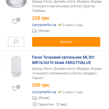
Бренд: Feron; Дизайн споту: Модерн; Форма
точкового світильника (спота): Кругла;
Глибина…
235
грн.
Leroymerlin.ua
С нами 2 года
(Киев)
Купить!
Feron Точковий світильник ML301
MR16/GU10 білий #MULTIVALUE
Бренд: Feron; Дизайн споту: Модерн; Форма
точкового світильника (спота): Квадрат;
Гарант…
250
грн.
Leroymerlin.ua
С нами 2 года
(Киев)
Гарантия: 12 мес.