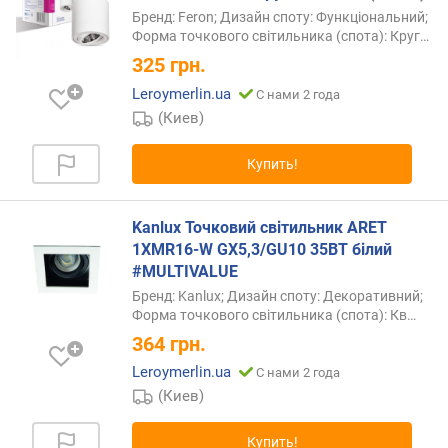
Бренд: Feron; Дизайн споту: Функціональний;
Форма точкового світильника (спота):
Круг…
325
грн.
Leroymerlin.ua
С нами 2 года
(Киев)
Купить!
Kanlux Точковий світильник ARET
1XMR16-W GX5,3/GU10 35ВT білий
#MULTIVALUE
Бренд: Kanlux; Дизайн споту: Декоративний;
Форма точкового світильника (спота):
Кв…
364
грн.
Leroymerlin.ua
С нами 2 года
(Киев)
Купить!