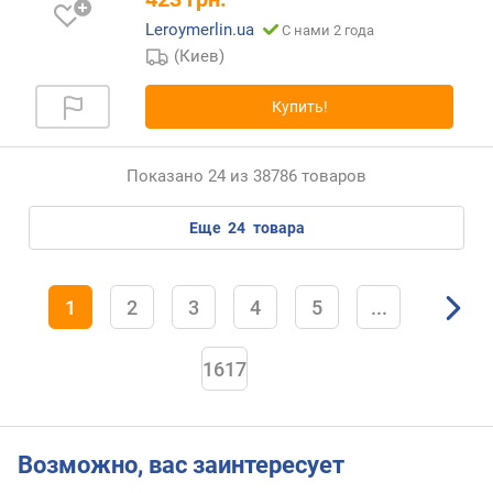
Leroymerlin.ua
С нами 2 года
(Киев)
Купить!
Показано 24 из 38786 товаров
еще
24
товара
1
2
3
4
5
...
1617
Возможно, вас заинтересует