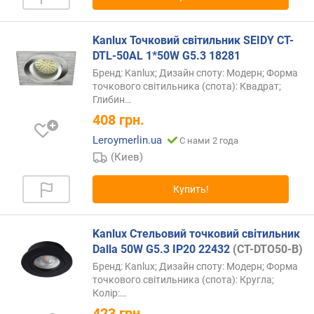
Kanlux Точковий світильник SEIDY CT-
DTL-50AL 1*50W G5.3 18281
Бренд: Kanlux; Дизайн споту: Модерн; Форма
точкового світильника (спота): Квадрат;
Глибин…
408
грн.
Leroymerlin.ua
С нами 2 года
(Киев)
Купить!
Kanlux Стельовий точковий світильник
Dalla 50W G5.3 IP20 22432
(CT-DTO50-B)
Бренд: Kanlux; Дизайн споту: Модерн; Форма
точкового світильника (спота): Кругла;
Колір:
…
423
грн.