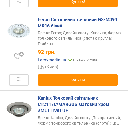
Купить!
и
о
Feron Світильник точковий GS-M394
т
MR16 білий
д
Бренд: Feron; Дизайн споту: Класика; Форма
е
точкового світильника (спота): Кругла;
ш
Глибина
…
е
92
грн.
в
ы
Leroymerlin.ua
С нами 2 года
х
(Киев)
к
д
Купить!
о
р
о
Kanlux Точковий світильник
г
CT2117C/MARGUS матовий хром
и
#MULTIVALUE
м
Бренд: Kanlux; Дизайн споту: Декоративний;
Форма точкового світильника (спота):
Кр…
о