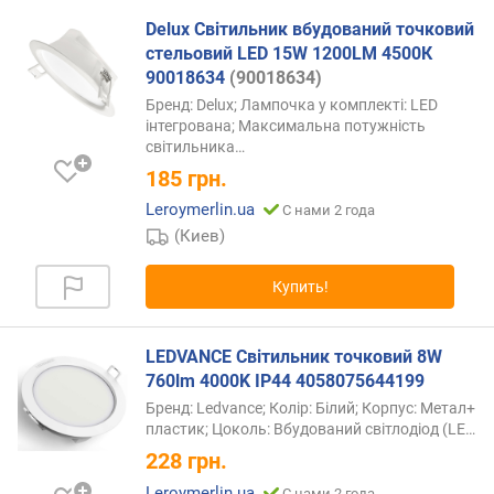
Delux Світильник вбудований точковий
стельовий LED 15W 1200LM 4500К
90018634
(90018634)
Бренд: Delux; Лампочка у комплекті: LED
інтегрована; Максимальна потужність
світильника…
185
грн.
Leroymerlin.ua
С нами 2 года
(Киев)
Купить!
LEDVANCE Світильник точковий 8W
760lm 4000K IP44 4058075644199
Бренд: Ledvance; Колір: Білий; Корпус: Метал+
пластик; Цоколь: Вбудований світлодіод
(LE…
228
грн.
Leroymerlin.ua
С нами 2 года