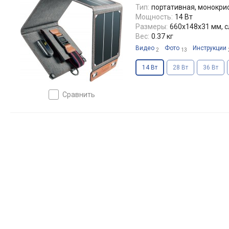
Тип:
портативная, монокри
Мощность:
14 Вт
Размеры:
660x148x31 мм, 
Вес:
0.37 кг
Видео
Фото
Инструкции
2
13
14 Вт
28 Вт
36 Вт
сравнить