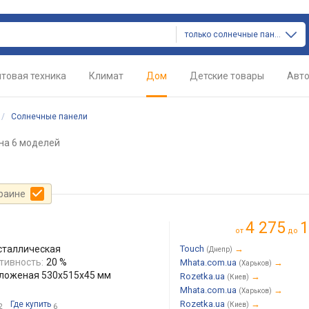
только солнечные панели
товая техника
Климат
Дом
Детские товары
Авт
/
Солнечные панели
на 6 моделей
краине
4 275
1
от
до
сталлическая
Touch
→
(Днепр)
ивность:
20 %
Mhata.com.ua
→
(Харьков)
сложеная 530x515x45 мм
Rozetka.ua
→
(Киев)
Mhata.com.ua
→
(Харьков)
Rozetka.ua
→
Где купить
(Киев)
2
6