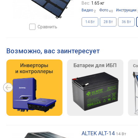
Вес:
1.65 кг
Видео
Фото
Инструкции
2
40
14 Вт
28 Вт
36 Вт
сравнить
Возможно, вас заинтересует
ALTEK ALT-14
14 Вт