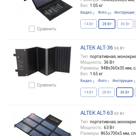
Вес:
1.05 кг
Видео
Фото
Инструкции
2
40
14 Вт
28 Вт
36 Вт
сравнить
ALTEK ALT-36
36 Вт
Тип:
портативная, монокри
Мощность:
36 Вт
Размеры:
948x360x35 мм, 
Вес:
1.65 кг
Видео
Фото
Инструкции
2
7
2
сравнить
14 Вт
28 Вт
36 Вт
ALTEK ALT-63
63 Вт
Тип:
портативная, монокри
Мощность:
63 Вт
Размеры:
865x700x5 мм, с