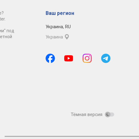
Ваш регион
е?
er.
Украина
,
RU
ии" под
ретной
Украина
Тёмная версия