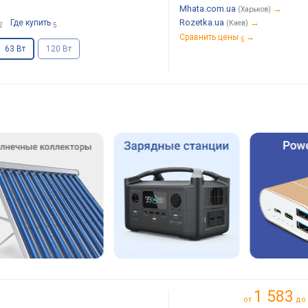
Mhata.com.ua
→
(Харьков)
Rozetka.ua
→
Где купить
(Киев)
2
5
Сравнить цены
→
5
63 Вт
120 Вт
1 583
от
до