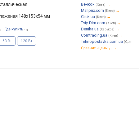
сталлическая
Венкон
→
(Киев)
Mallprix.com
→
(Киев)
сложеная 148x153x54 мм
Click.ua
→
(Киев)
Tviy-Dim.com
→
(Киев)
Denika.ua
→
Где купить
(Харьков)
2
10
Comtrading.ua
→
(Киев)
63 Вт
120 Вт
Tehnopostavka.com.ua
(Одесса)
Сравнить цены
→
10