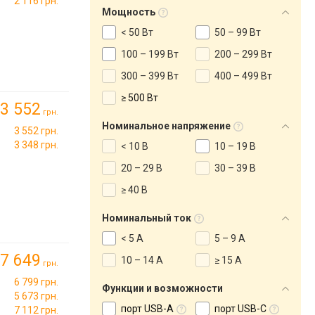
2 116 грн.
Мощность
< 50 Вт
50 – 99 Вт
100 – 199 Вт
200 – 299 Вт
300 – 399 Вт
400 – 499 Вт
≥ 500 Вт
3 552
грн.
Номинальное напряжение
3 552 грн.
3 348 грн.
< 10 В
10 – 19 В
20 – 29 В
30 – 39 В
≥ 40 В
Номинальный ток
< 5 А
5 – 9 А
7 649
10 – 14 А
≥ 15 А
грн.
6 799 грн.
Функции и возможности
5 673 грн.
порт USB-A
порт USB-C
7 112 грн.