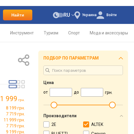
RU
Найти
Украина
Войти
о
Инструмент
Туризм
Спорт
Мода и аксессуары
ПОДБОР ПО ПАРАМЕТРАМ
Цена
от
до
грн.
1 999
грн.
8 199 грн.
7 719 грн.
Производители
11 999 грн.
2E
ALTEK
7 719 грн.
9 199 грн.
BLUETTI
Canyon