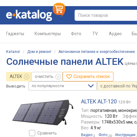
Гаджеты
Компьютеры
Фото
TV
Аудио
Бы
Каталог
/
Дом и ремонт
/
Автономное питание и энергообеспечение
Солнечные панели ALTEK
цены
ALTEK
очистить
Сохранить список
по популярности
с доставкой по У
Выводить
ALTEK ALT-120
120 Вт
Тип:
портативная, монокри
Мощность:
120 Вт
Эффект
Размеры:
1748x530x5 мм, 
Вес:
4.9 кг
сравнить
Видео
Фото
Инструкции
2
20