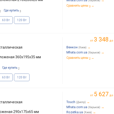
Mhata.com.ua
→
(Харьков)
Сравнить цены
→
3
Где купить
2
3
63 Вт
120 Вт
3 348
от
до
сталлическая
Венкон
→
(Киев)
Mhata.com.ua
→
(Харьков)
сложеная 360x195x35 мм
Сравнить цены
→
2
Где купить
2
63 Вт
120 Вт
5 627
от
до
сталлическая
Touch
→
(Днепр)
Mhata.com.ua
→
(Харьков)
ложеная 290x175x65 мм
Rozetka.ua
→
(Киев)