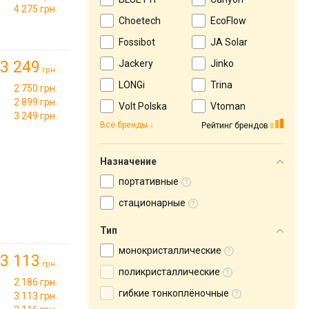
4 275 грн.
Choetech
EcoFlow
Fossibot
JA Solar
3 249
Jackery
Jinko
грн.
LONGi
Trina
2 750 грн.
2 899 грн.
Volt Polska
Vtoman
3 249 грн.
Все бренды
Рейтинг брендов
Назначение
портативные
стационарные
Тип
монокристаллические
3 113
грн.
поликристаллические
2 186 грн.
гибкие тонкоплёночные
3 113 грн.