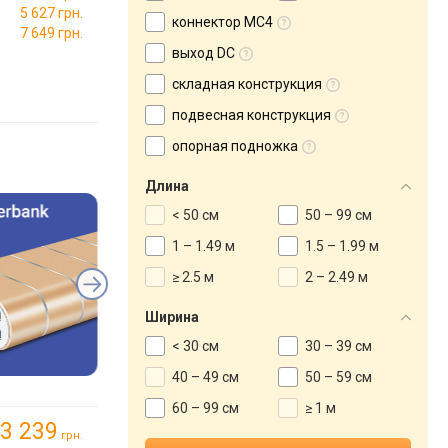
5 627 грн.
коннектор MC4
7 649 грн.
выход DC
складная конструкция
подвесная конструкция
опорная подножка
Длина
< 50 см
50 – 99 см
1 – 1.49 м
1.5 – 1.99 м
≥ 2.5 м
2 – 2.49 м
Ширина
< 30 см
30 – 39 см
40 – 49 см
50 – 59 см
60 – 99 см
≥ 1 м
3 239
грн.