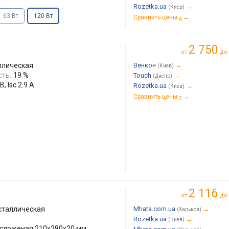
Rozetka.ua
→
(Киев)
63 Вт
120 Вт
Сравнить цены
→
6
2 750
от
до
ллическая
Венкон
→
(Киев)
ть:
19 %
Touch
→
(Днепр)
, Isc 2.9 А
Rozetka.ua
→
(Киев)
Сравнить цены
→
3
2 116
от
до
сталлическая
Mhata.com.ua
→
(Харьков)
Rozetka.ua
→
(Киев)
 сложеная 210x280x20 мм