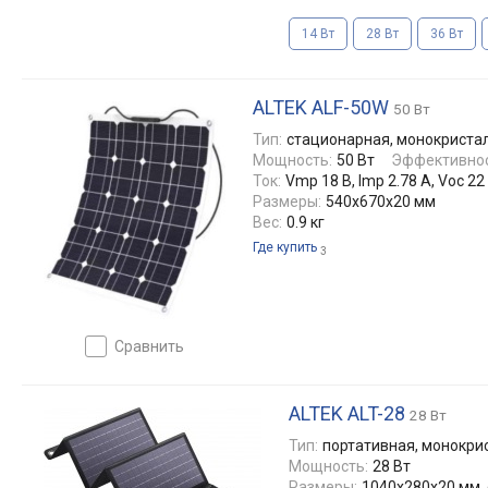
14 Вт
28 Вт
36 Вт
ALTEK ALF-50W
50 Вт
Тип:
стационарная, монокриста
Мощность:
50 Вт
Эффективнос
Ток:
Vmp 18 В, Imp 2.78 А, Voc 22 В
Размеры:
540x670x20 мм
Вес:
0.9 кг
Где купить
3
сравнить
ALTEK ALT-28
28 Вт
Тип:
портативная, монокри
Мощность:
28 Вт
Размеры:
1040x280x20 мм,