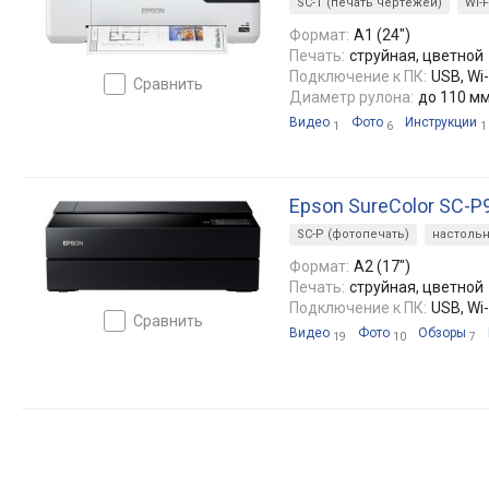
SC-T (печать чертежей)
Wi-F
Формат:
A1 (24")
Печать:
струйная, цветной
Подключение к ПК:
USB, Wi-
сравнить
Диаметр рулона:
до 110 м
Видео
Фото
Инструкции
1
6
1
Epson SureColor SC-P
SC-P (фотопечать)
настоль
Формат:
A2 (17")
Печать:
струйная, цветной
Подключение к ПК:
USB, Wi-
сравнить
Видео
Фото
Обзоры
19
10
7