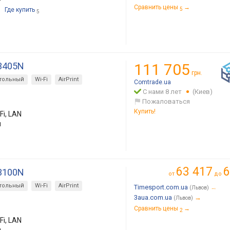
Сравнить цены
→
Где купить
5
5
T3405N
111 705
грн.
тольный
Wi-Fi
AirPrint
Comtrade.ua
С нами 8 лет
(Киев)
Пожаловаться
Купить!
Fi, LAN
м
63 417
6
T3100N
от
до
тольный
Wi-Fi
AirPrint
Timesport.com.ua
→
(Львов)
3aua.com.ua
→
(Львов)
Сравнить цены
→
2
Fi, LAN