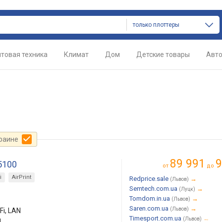
только плоттеры
товая техника
Климат
Дом
Детские товары
Авт
краине
89 991
9
5100
от
до
i
AirPrint
Redprice.sale
→
(Львов)
Semtech.com.ua
→
(Луцк)
Tomdom.in.ua
→
(Львов)
Saren.com.ua
→
(Львов)
Fi, LAN
Timesport.com.ua
→
м
(Львов)