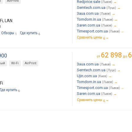
i
AirPrint
Redprice.sale
→
(Львов)
Semtech.com.ua
→
(Луцк)
3aua.com.ua
→
(Львов)
Tomdom.in.ua
→
(Львов)
Fi, LAN
Saren.com.ua
→
м
(Львов)
Timesport.com.ua
→
(Львов)
Обзоры
Где купить
1
6
Сравнить цены
→
6
62 898
6
900
от
до
ный
Wi-Fi
AirPrint
3aua.com.ua
→
(Львов)
Semtech.com.ua
→
(Луцк)
Ujin.com.ua
→
(Киев)
Tomdom.in.ua
→
(Львов)
Fi
Timesport.com.ua
→
(Львов)
Где купить
6
Saren.com.ua
→
(Львов)
Сравнить цены
→
6