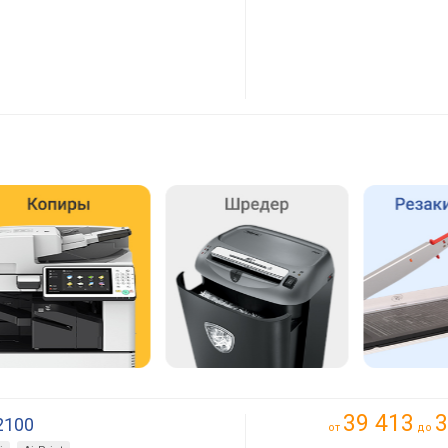
39 413
3
2100
от
до