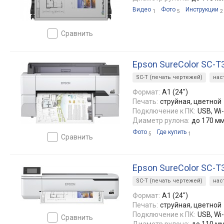
Видео
Фото
Инструкции
1
5
2
сравнить
Epson SureColor SC-
SC-T (печать чертежей)
нас
Формат:
A1 (24")
Печать:
струйная, цветной
Подключение к ПК:
USB, Wi-
Диаметр рулона:
до 170 м
Фото
Где купить
5
1
сравнить
Epson SureColor SC-
SC-T (печать чертежей)
нас
Формат:
A1 (24")
Печать:
струйная, цветной
Подключение к ПК:
USB, Wi-
сравнить