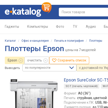
Гаджеты
Компьютеры
Фото
TV
Аудио
Бы
Каталог
/
Офис и канцелярия
/
Печать и полиграфия
/
Плоттеры
Плоттеры Epson
цены
на 7 моделей
Epson
очистить
Сохранить список
по популярности
с доставкой по У
Выводить
Epson SureColor SC-T
SC-T (печать чертежей)
Wi-F
Формат:
A0 (36")
Печать:
струйная, цветной
Подключение к ПК:
USB, Wi-
Диаметр рулона:
до 110 м