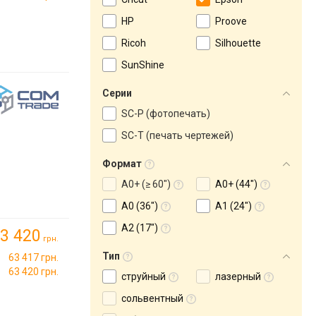
HP
Proove
Ricoh
Silhouette
SunShine
Серии
SC-P (фотопечать)
SC-T (печать чертежей)
Формат
A0+ (≥ 60")
A0+ (44")
A0 (36")
A1 (24")
A2 (17")
3 420
грн.
Тип
63 417 грн.
63 420 грн.
струйный
лазерный
сольвентный