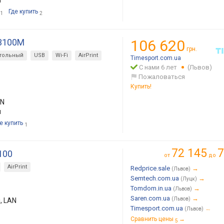
м
Где купить
1
2
T3100M
106 620
грн.
тольный
USB
Wi-Fi
AirPrint
Timesport.com.ua
С нами 6 лет
(Львов)
Пожаловаться
Купить!
AN
м
е купить
1
72 145
7
100
от
до
AirPrint
Redprice.sale
→
(Львов)
Semtech.com.ua
→
(Луцк)
Tomdom.in.ua
→
(Львов)
Saren.com.ua
→
(Львов)
i, LAN
Timesport.com.ua
→
(Львов)
Сравнить цены
→
5