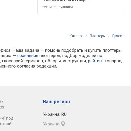
техникс наушники
Каталог
/
Плоттеры
/
Epson
офиса. Наша задача — помочь подобрать и купить плоттеры
рмацию —
сравнение
плоттеров, подбор моделей по
 глоссарий терминов, обзоры, инструкции,
рейтинг
товаров,
менного согласия редакции.
Ваш регион
е?
er.
Украина
,
RU
ии" под
ретной
Украина