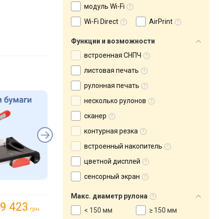
модуль Wi-Fi
Wi-Fi Direct
AirPrint
Функции и возможности
встроенная СНПЧ
листовая печать
рулонная печать
несколько рулонов
сканер
контурная резка
встроенный накопитель
цветной дисплей
сенсорный экран
Макс. диаметр рулона
9 423
грн.
< 150 мм
≥ 150 мм