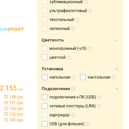
сублимационный
ультрафиолетовый
текстильный
латексный
Цветность
монохромный (ч/б)
цветной
Установка
напольная
настольная
2 155
Подключение
грн.
72 148 грн.
подключение к ПК (USB)
72 151 грн.
сетевые плоттеры (LAN)
72 154 грн.
72 155 грн.
картридер
72 145 грн.
USB (для флешек)