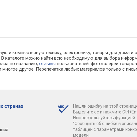
вую и компьютерную технику, электронику, товары для дома и 
ах. В каталоге можно найти всю необходимую для выбора инфо
овара по названию,
отзывы
пользователей, фотогалереи товаров,
 многое другое. Перепечатка любых материалов только с пись
х странах
Нашли ошибку на этой страниц
Выделите ее и нажмите Ctrl+Ent
Или воспользуйтесь функцией
"Сообщить об ошибке в описан
ания
таблицей с параметрами конк
модели.