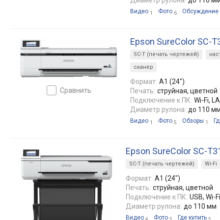
Диаметр рулона:
до 110 м
Видео
Фото
Обсуждение
1
6
Epson SureColor SC-
SC-T (печать чертежей)
нас
сканер
Формат:
A1 (24")
сравнить
Печать:
струйная, цветной
Подключение к ПК:
Wi-Fi, L
Диаметр рулона:
до 110 м
Видео
Фото
Обзоры
Гд
1
5
1
Epson SureColor SC-T3
SC-T (печать чертежей)
Wi-Fi
Формат:
A1 (24")
Печать:
струйная, цветной
Подключение к ПК:
USB, Wi-F
Диаметр рулона:
до 110 мм
Видео
Фото
Где купить
4
5
5