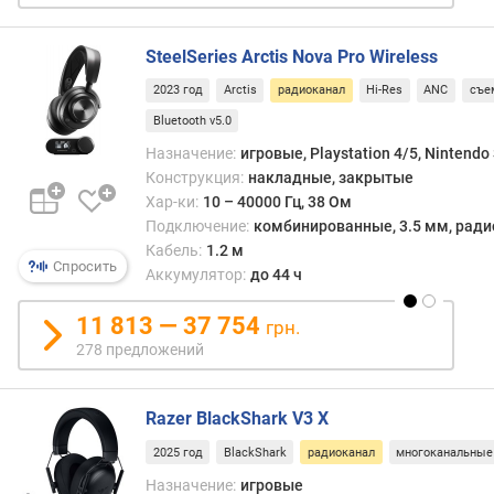
ч
а
с
SteelSeries Arctis Nova Pro Wireless
т
2023 год
Arctis
радиоканал
Hi-Res
ANC
съе
о
Bluetooth v5.0
т
а
Назначение:
игровые, Playstation 4/5, Nintendo 
(
Конструкция:
накладные, закрытые
Г
Хар-ки:
10 – 40000 Гц, 38 Ом
ц
Подключение:
комбинированные, 3.5 мм, радио
)
Кабель:
1.2 м
Спросить
Аккумулятор:
до 44 ч
ч
у
11 813 — 37 754
грн.
в
278 предложений
с
т
в
Razer BlackShark V3 X
и
т
2025 год
BlackShark
радиоканал
многоканальные
е
Назначение:
игровые