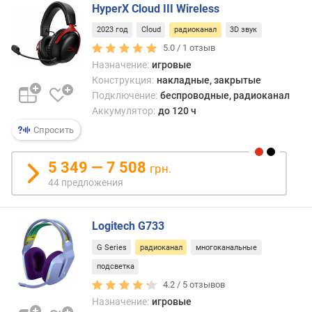
HyperX Cloud III Wireless
а
б
2023 год
Cloud
радиоканал
3D звук
е
5.0 /
1
отзыв
л
Назначение:
игровые
я
Конструкция:
накладные, закрытые
(
Подключение:
беспроводные, радиоканал
м
Аккумулятор:
до 120 ч
)
Спросить
р
а
5 349 — 7 508
грн.
д
44 предложения
и
у
с
Logitech G733
д
е
G Series
радиоканал
многоканальные
й
подсветка
с
4.2 /
5
отзывов
т
Назначение:
игровые
в