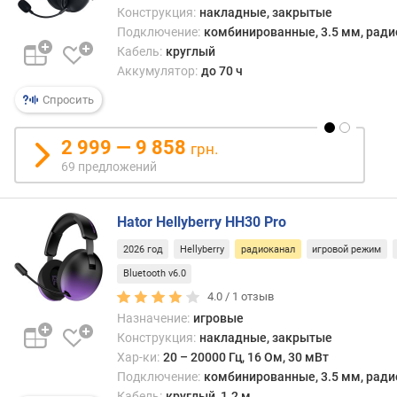
л
Конструкция:
накладные, закрытые
ь
Подключение:
комбинированные, 3.5 мм, радио
н
Кабель:
круглый
о
Аккумулятор:
до 70 ч
с
т
Спросить
ь
(
2 999 — 9 858
грн.
д
69 предложений
Б
)
Hator Hellyberry HH30 Pro
в
е
2026 год
Hellyberry
радиоканал
игровой режим
с
Bluetooth v6.0
(
г
4.0 /
1
отзыв
)
Назначение:
игровые
Конструкция:
накладные, закрытые
к
Хар-ки:
20 – 20000 Гц, 16 Ом, 30 мВт
о
Подключение:
комбинированные, 3.5 мм, радио
н
Кабель:
круглый, 1.2 м