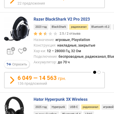
з
22 предложения
а
д
е
Razer BlackShark V2 Pro 2023
р
ж
2023 год
BlackShark
радиоканал
Bluetooth v5.2
к
2.5 /
2
отзыва
а
Назначение:
игровые, Playstation
з
Конструкция:
накладные, закрытые
в
Хар-ки:
12 – 28000 Гц, 32 Ом
у
Подключение:
беспроводные, радиоканал, Blue
к
Аккумулятор:
до 70 ч
Спросить
а
(
м
6 049 — 14 563
грн.
с
136 предложений
)
м
Hator Hyperpunk 3X Wireless
о
щ
2025 год
Hyperpunk
USB-C
радиоканал
игровой
н