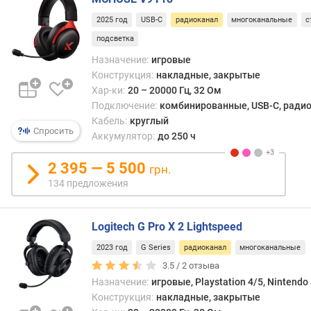
и
прим
м
2025 год
USB-C
радиоканал
многоканальные
с
даже
с
подсветка
о
устро
Назначение:
игровые
т
не
Конструкция:
накладные, закрытые
д
имею
Хар-ки:
20 – 20000 Гц, 32 Ом
о
бесп
Подключение:
комбинированные, USB-C, радио
р
модул
Кабель:
круглый
о
Кром
Спросить
Аккумулятор:
до 250 ч
г
того,
и
ради
2 395 — 5 500
х
грн.
обес
к
134 предложения
боль
д
даль
е
(нере
ш
Logitech G Pro X 2 Lightspeed
—
е
до
2023 год
G Series
радиоканал
многоканальные
в
неск
3.5 /
2
отзыва
ы
деся
м
Назначение:
игровые, Playstation 4/5, Nintendo
метро
Конструкция:
накладные, закрытые
а