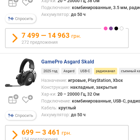
п
Хар-ки:
20 – 20000 Гц, 38 Ом
качес
о
Подключение:
комбинированные, 3.5 мм, радио
звука
о
Аккумулятор:
до 50 ч
получ
Спросить
т
дово
з
высо
ы
7 499 — 14 963
даже
грн.
в
без
272 предложения
а
испо
м
спец
GamePro Asgard Skald
техно
п
Недо
2025 год
Asgard
USB-C
радиоканал
съемный к
о
данн
д
Назначение:
игровые, PlayStation, Xbox
вари
а
Конструкция:
накладные, закрытые
можн
т
назва
Хар-ки:
20 – 20000 Гц, 32 Ом
е
собс
Подключение:
комбинированные, USB-C, радиок
д
нали
Кабель:
круглый
о
адапт
Аккумулятор:
до 50 ч
Спросить
б
кото
а
не
в
699 — 3 461
грн.
всегд
л
154 предложения