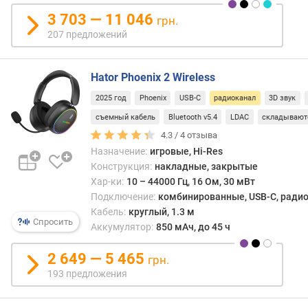
е
3 703 — 11 046
грн.
р
207 предложений
п
о
Hator Phoenix 2 Wireless
д
в
2025 год
Phoenix
USB-C
радиоканал
3D звук
о
съемный кабель
Bluetooth v5.4
LDAC
складывают
д
к
4.3 /
4
отзыва
а
Назначение:
игровые, Hi-Res
б
Конструкция:
накладные, закрытые
е
Хар-ки:
10 – 44000 Гц, 16 Ом, 30 мВт
л
Подключение:
комбинированные, USB-C, радиок
я
Кабель:
круглый, 1.3 м
Спросить
Аккумулятор:
850 мАч, до 45 ч
д
л
2 649 — 5 465
грн.
и
193 предложения
н
а
к