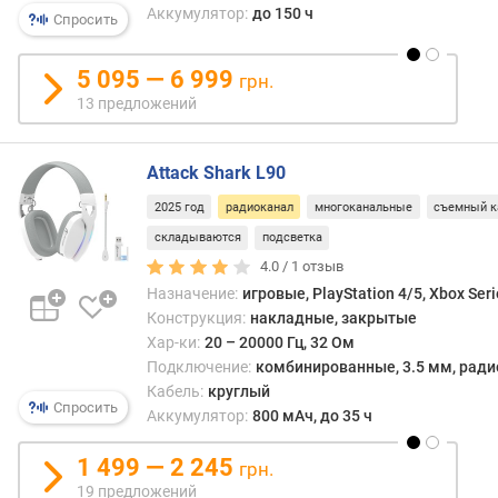
м
Аккумулятор:
до 150 ч
Спросить
и
к
5 095 — 6 999
а
грн.
(
13 предложений
м
м
)
Attack Shark L90
2025 год
радиоканал
многоканальные
съемный к
к
о
складываются
подсветка
л
4.0 /
1
отзыв
-
Назначение:
игровые, PlayStation 4/5, Xbox Seri
в
Конструкция:
накладные, закрытые
о
Хар-ки:
20 – 20000 Гц, 32 Ом
и
Подключение:
комбинированные, 3.5 мм, радио
з
Кабель:
круглый
л
Спросить
Аккумулятор:
800 мАч, до 35 ч
у
ч
1 499 — 2 245
грн.
а
19 предложений
т