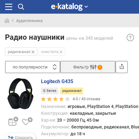
Аудиотехника
Искали
Ради
раньше
Радио наушники
цены
на 345 моделей
— бе
соед
радиоканал
очистить
по
радио
по популярности
Фильтр
не
1
испо
Сортировать
техно
Logitech G435
п
Bluet
G Series
радиоканал
о
Подо
п
4.0 /
43
отзыва
науш
о
Назначение:
игровые, PlayStation 4, PlayStation
обыч
п
комп
Конструкция:
накладные, закрытые
у
адапт
Хар-ки:
20 – 20000 Гц, 45 Ом
л
кото
Подключение:
беспроводные, радиоканал, Blu
я
подк
Аккумулятор:
до 18 ч
р
Спросить