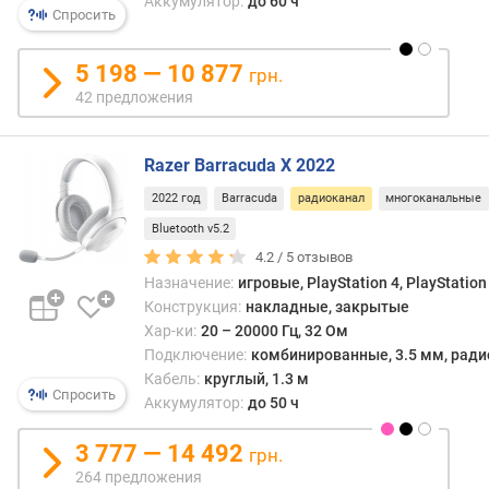
Аккумулятор:
до 60 ч
Спросить
м
и
н
5 198 — 10 877
грн.
.
42 предложения
ч
а
с
Razer Barracuda X 2022
т
2022 год
Barracuda
радиоканал
многоканальные
о
т
Bluetooth v5.2
а
4.2 /
5
отзывов
(
Назначение:
игровые, PlayStation 4, PlayStation
Г
Конструкция:
накладные, закрытые
ц
Хар-ки:
20 – 20000 Гц, 32 Ом
)
Подключение:
комбинированные, 3.5 мм, радио
Кабель:
круглый, 1.3 м
м
Спросить
Аккумулятор:
до 50 ч
а
к
3 777 — 14 492
с
грн.
.
264 предложения