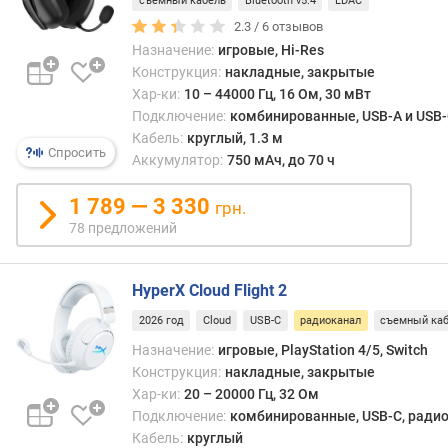
съемный кабель
Bluetooth v5.4
LDAC
о
2.3 /
6
отзывов
с
Назначение:
игровые, Hi-Res
т
Конструкция:
накладные, закрытые
ь
Хар-ки:
10 – 44000 Гц, 16 Ом, 30 мВт
(
Подключение:
комбинированные, USB-A и USB-C
м
Кабель:
круглый, 1.3 м
В
Спросить
Аккумулятор:
750 мАч, до 70 ч
т
)
1 789 — 3 330
грн.
д
78 предложений
и
а
м
HyperX Cloud Flight 2
е
2026 год
Cloud
USB-C
радиоканал
съемный ка
т
р
Назначение:
игровые, PlayStation 4/5, Switch
д
Конструкция:
накладные, закрытые
и
Хар-ки:
20 – 20000 Гц, 32 Ом
н
Подключение:
комбинированные, USB-C, радио
а
Кабель:
круглый