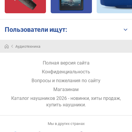
о
н
о
в
Пользователи ищут:
е
м
к
Аудиотехника
о
с
Полная версия сайта
т
ь
Конфиденциальность
б
Вопросы и пожелания по сайту
а
Магазинам
т
а
Каталог наушников 2026 - новинки, хиты продаж,
р
купить наушники
.
е
и
н
Мы в других странах
а