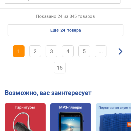
е
л
Показано 24 из 345 товаров
е
й
еще
24
товара
к
о
л
1
2
3
4
5
...
и
ч
е
15
с
т
в
о
Возможно, вас заинтересует
м
и
к
р
о
ф