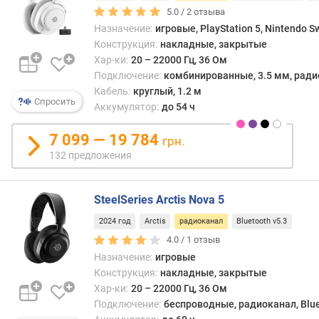
л
5.0 /
2
отзыва
о
Назначение:
игровые, PlayStation 5, Nintendo Sw
ж
Конструкция:
накладные, закрытые
е
Хар-ки:
20 – 22000 Гц, 36 Ом
н
Подключение:
комбинированные, 3.5 мм, радио
и
Кабель:
круглый, 1.2 м
й
Спросить
Аккумулятор:
до 54 ч
7 099 — 19 784
и
грн.
м
132 предложения
п
е
д
SteelSeries Arctis Nova 5
а
2024 год
Arctis
радиоканал
Bluetooth v5.3
н
4.0 /
1
отзыв
с
(
Назначение:
игровые
О
Конструкция:
накладные, закрытые
м
Хар-ки:
20 – 22000 Гц, 36 Ом
)
Подключение:
беспроводные, радиоканал, Blue