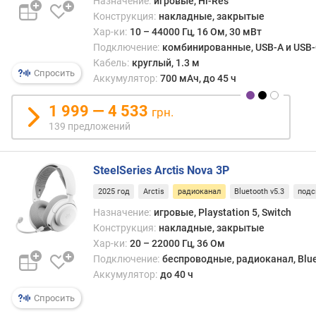
Назначение:
игровые, Hi-Res
Конструкция:
накладные, закрытые
в
Хар-ки:
10 – 44000 Гц, 16 Ом, 30 мВт
е
Подключение:
комбинированные, USB-A и USB-C
р
Кабель:
круглый, 1.3 м
с
Спросить
Аккумулятор:
700 мАч, до 45 ч
и
я
1 999 — 4 533
грн.
B
139 предложений
l
u
e
SteelSeries Arctis Nova 3P
t
o
2025 год
Arctis
радиоканал
Bluetooth v5.3
подс
o
Назначение:
игровые, Playstation 5, Switch
t
Конструкция:
накладные, закрытые
h
Хар-ки:
20 – 22000 Гц, 36 Ом
Подключение:
беспроводные, радиоканал, Blue
ш
Аккумулятор:
до 40 ч
т
е
Спросить
к