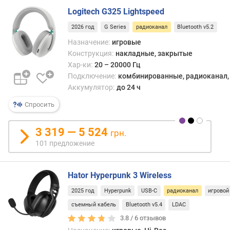
T
Logitech G325 Lightspeed
W
S
2026 год
G Series
радиоканал
Bluetooth v5.2
Назначение:
игровые
т
Конструкция:
накладные, закрытые
и
Хар-ки:
20 – 20000 Гц
п
Подключение:
комбинированные, радиоканал, B
п
Аккумулятор:
до 24 ч
о
д
Спросить
к
л
3 319 — 5 524
ю
грн.
ч
101 предложение
е
н
и
Hator Hyperpunk 3 Wireless
я
2025 год
Hyperpunk
USB-C
радиоканал
игровой
съемный кабель
Bluetooth v5.4
LDAC
U
S
3.8 /
6
отзывов
B