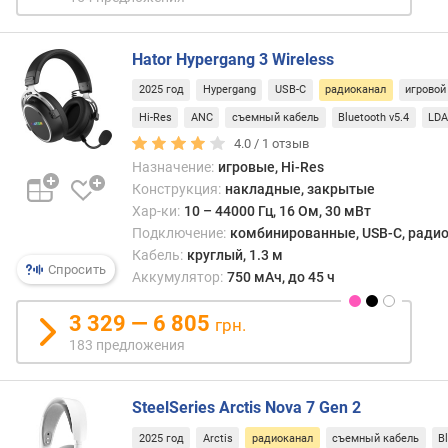
умест
е
напри
н
с
и
Hator Hypergang 3 Wireless
план
я
или
2025 год
Hypergang
USB-C
радиоканал
игровой
смар
п
Hi-Res
ANC
съемный кабель
Bluetooth v5.4
LD
удоб
о
4.0 /
1
отзыв
прощ
к
Назначение:
игровые, Hi-Res
испо
о
Bluet
Конструкция:
накладные, закрытые
л
науш
Хар-ки:
10 – 44000 Гц, 16 Ом, 30 мВт
и
Подключение:
комбинированные, USB-C, радиок
ч
Кабель:
круглый, 1.3 м
е
Спросить
Аккумулятор:
750 мАч, до 45 ч
с
т
3 329 — 6 805
грн.
в
183 предложения
у
п
р
SteelSeries Arctis Nova 7 Gen 2
е
д
2025 год
Arctis
радиоканал
съемный кабель
B