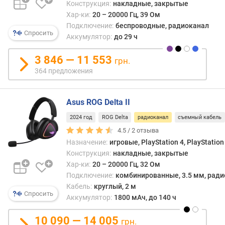
Конструкция:
накладные, закрытые
и
Хар-ки:
20 – 20000 Гц, 39 Ом
я
Подключение:
беспроводные, радиоканал
(
Спросить
Аккумулятор:
до 29 ч
м
)
3 846 — 11 553
грн.
т
364 предложения
и
п
к
Asus ROG Delta II
а
2024 год
ROG Delta
радиоканал
съемный кабель
б
4.5 /
2
отзыва
е
л
Назначение:
игровые, PlayStation 4, PlayStation
я
Конструкция:
накладные, закрытые
Хар-ки:
20 – 20000 Гц, 32 Ом
з
Подключение:
комбинированные, 3.5 мм, радио
в
Кабель:
круглый, 2 м
Спросить
у
Аккумулятор:
1800 мАч, до 140 ч
к
10 090 — 14 005
грн.