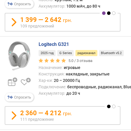
с
Спросить
Аккумулятор:
1000 мАч, до 80 ч
т
р
1 399 — 2 642
грн.
у
109 предложений
к
ц
и
Logitech G321
я
2025 год
G Series
радиоканал
Bluetooth v5.2
ф
5.0 /
3
отзыва
о
Назначение:
игровые
р
Конструкция:
накладные, закрытые
м
Хар-ки:
20 – 20000 Гц
а
Подключение:
беспроводные, радиоканал, Blue
к
Аккумулятор:
до 20 ч
о
Спросить
р
п
2 360 — 4 212
грн.
у
111 предложение
с
а