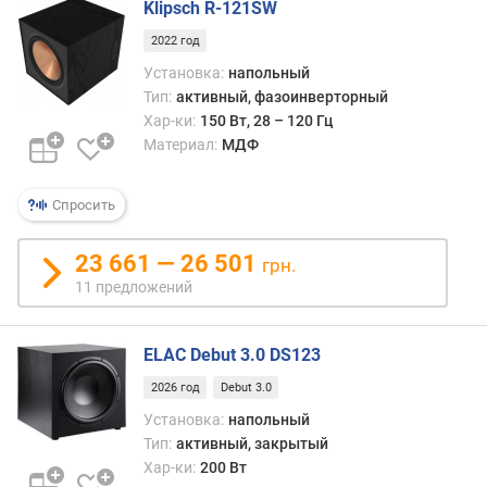
Klipsch R-121SW
г
и
2022 год
м
Установка:
напольный
Тип:
активный, фазоинверторный
о
Хар-ки:
150 Вт, 28 – 120 Гц
т
д
Материал:
МДФ
о
р
Спросить
о
г
23 661 — 26 501
и
грн.
х
11 предложений
к
д
е
ELAC Debut 3.0 DS123
ш
2026 год
Debut 3.0
е
в
Установка:
напольный
ы
Тип:
активный, закрытый
м
Хар-ки:
200 Вт