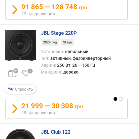
91 865 — 128 748
грн.
19 предложений
JBL Stage 220P
2024 год
Stage
Установка:
напольный
Тип:
активный, фазоинверторный
Хар-ки:
250 Вт, 26 – 150 Гц
Материал:
дерево
Спросить
21 999 — 30 308
грн.
18 предложений
JBL Club 122