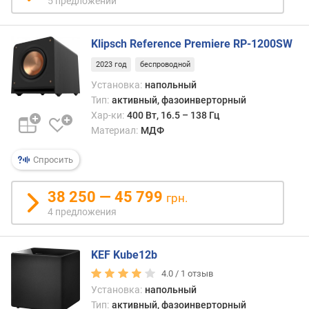
5 предложений
о
д
и
Klipsch Reference Premiere RP-1200SW
н
2023 год
беспроводной
а
м
Установка:
напольный
и
Тип:
активный, фазоинверторный
к
Хар-ки:
400 Вт, 16.5 – 138 Гц
о
Материал:
МДФ
в
Спросить
р
а
38 250 — 45 799
грн.
з
4 предложения
м
е
р
KEF Kube12b
д
и
4.0 /
1
отзыв
н
Установка:
напольный
а
Тип:
активный, фазоинверторный