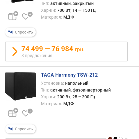
д
Тип:
активный, закрытый
л
Хар-ки:
700 Вт, 14 — 150 Гц
о
Материал:
МДФ
ж
е
Спросить
н
и
й
74 499 — 76 984
грн.
3 предложения
м
о
TAGA Harmony TSW-212
щ
Установка:
напольный
н
Тип:
активный, фазоинверторный
о
Хар-ки:
200 Вт, 25 – 200 Гц
с
Материал:
МДФ
т
ь
(
В
Спросить
т
)