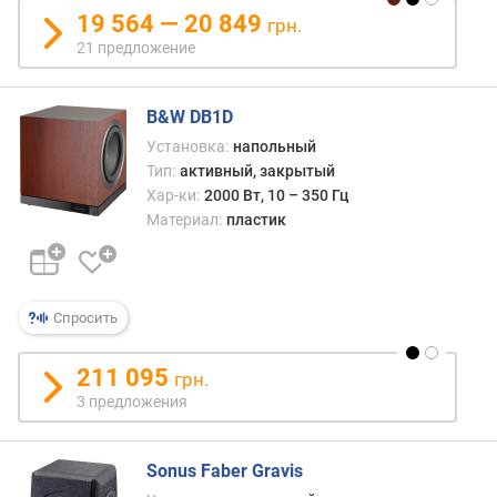
19 564 — 20 849
грн.
ч
21 предложение
у
в
с
B&W DB1D
т
Установка:
напольный
в
Тип:
активный, закрытый
и
Хар-ки:
2000 Вт, 10 – 350 Гц
т
Материал:
пластик
е
л
ь
н
Спросить
о
с
т
211 095
грн.
ь
3 предложения
(
д
Б
Sonus Faber Gravis
)