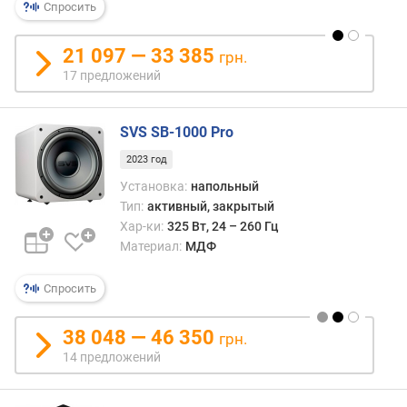
Спросить
р
н
21 097 — 33 385
о
грн.
с
17 предложений
т
и
SVS SB-1000 Pro
о
2023 год
т
д
Установка:
напольный
е
Тип:
активный, закрытый
ш
Хар-ки:
325 Вт, 24 – 260 Гц
е
Материал:
МДФ
в
ы
Спросить
х
к
38 048 — 46 350
грн.
д
14 предложений
о
р
о