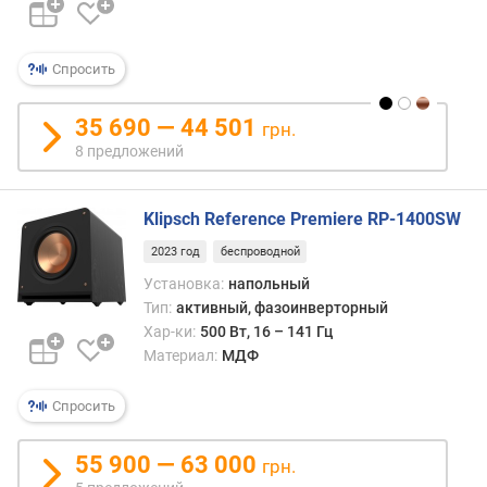
Г
ц
)
Спросить
и
м
35 690 — 44 501
грн.
п
8 предложений
е
д
а
Klipsch Reference Premiere RP-1400SW
н
2023 год
беспроводной
с
(
Установка:
напольный
О
Тип:
активный, фазоинверторный
м
Хар-ки:
500 Вт, 16 – 141 Гц
)
Материал:
МДФ
к
Спросить
о
л
55 900 — 63 000
-
грн.
в