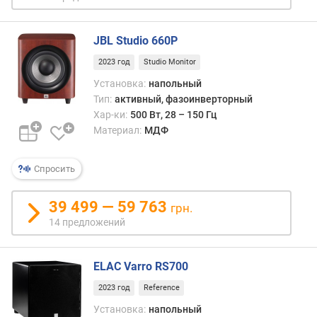
л
е
н
JBL Studio 660P
и
2023 год
Studio Monitor
я
Установка:
напольный
п
Тип:
активный, фазоинверторный
о
Хар-ки:
500 Вт, 28 – 150 Гц
к
Материал:
МДФ
о
л
Спросить
и
ч
е
39 499 — 59 763
грн.
с
14 предложений
т
в
у
ELAC Varro RS700
п
2023 год
Reference
р
е
Установка:
напольный