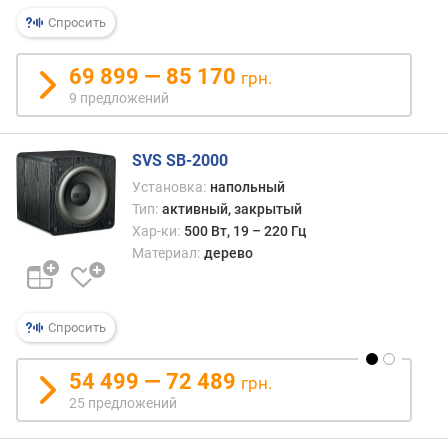
о
д
Спросить
а
в
69 899 — 85 170
грн.
л
9 предложений
е
н
и
SVS SB-2000
я
Установка:
напольный
(
Тип:
активный, закрытый
д
Хар-ки:
500 Вт, 19 – 220 Гц
Б
Материал:
дерево
)
м
и
Спросить
н
.
54 499 — 72 489
ч
грн.
а
25 предложений
с
т