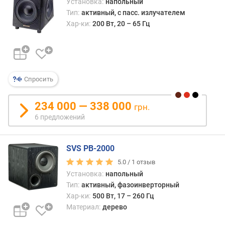
Установка:
напольный
Тип:
активный, с пасс. излучателем
м
Хар-ки:
200 Вт, 20 – 65 Гц
а
к
с
.
у
р
Спросить
о
в
234 000 — 338 000
грн.
е
6 предложений
н
ь
з
SVS PB-2000
в
5.0 /
1
отзыв
у
к
Установка:
напольный
о
Тип:
активный, фазоинверторный
в
Хар-ки:
500 Вт, 17 – 260 Гц
о
Материал:
дерево
г