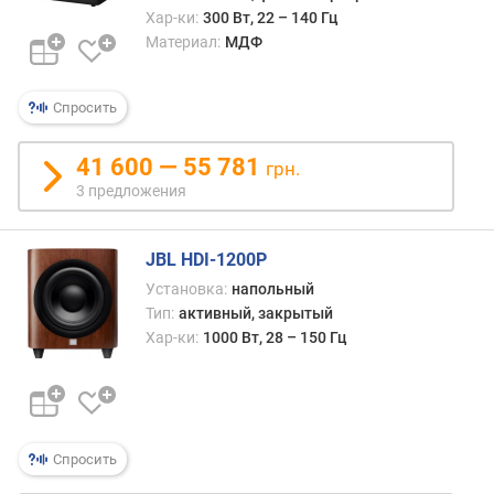
м
Хар-ки:
300 Вт, 22 – 140 Гц
и
Материал:
МДФ
к
а
Спросить
в
е
41 600 — 55 781
грн.
с
3 предложения
(
к
г
JBL HDI-1200P
)
Установка:
напольный
Тип:
активный, закрытый
Хар-ки:
1000 Вт, 28 – 150 Гц
Спросить