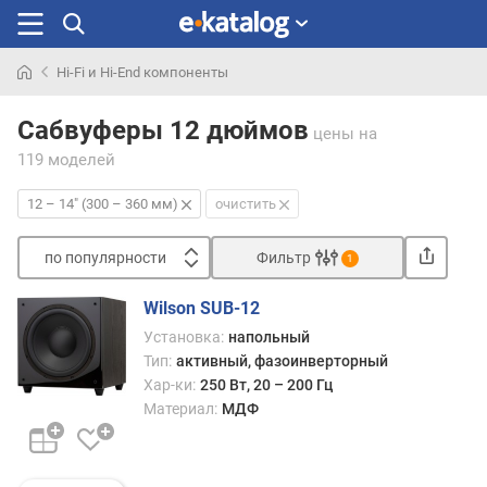
Hi-Fi и Hi-End компоненты
Искали
раньше
Сабвуферы 12 дюймов
цены
на
119 моделей
12 – 14" (300 – 360 мм)
очистить
по популярности
Фильтр
1
Сортировать
Wilson SUB-12
п
Установка:
напольный
о
Тип:
активный, фазоинверторный
п
Хар-ки:
250 Вт, 20 – 200 Гц
о
Материал:
МДФ
п
у
л
я