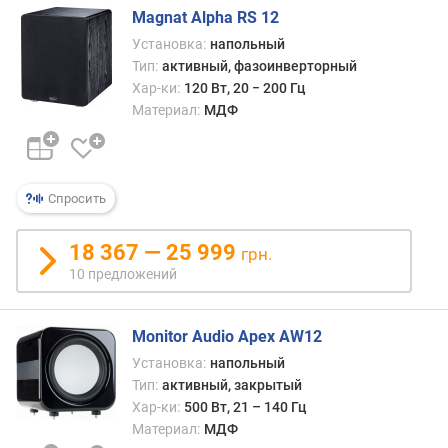
о
Magnat Alpha RS 12
т
Установка:
напольный
а
Тип:
активный, фазоинверторный
(
Хар-ки:
120 Вт, 20 − 200 Гц
Г
Материал:
МДФ
ц
)
м
Спросить
а
к
с
18 367 — 25 999
грн.
.
10 предложений
ч
а
с
Monitor Audio Apex AW12
т
Установка:
напольный
о
Тип:
активный, закрытый
т
Хар-ки:
500 Вт, 21 – 140 Гц
а
Материал:
МДФ
(