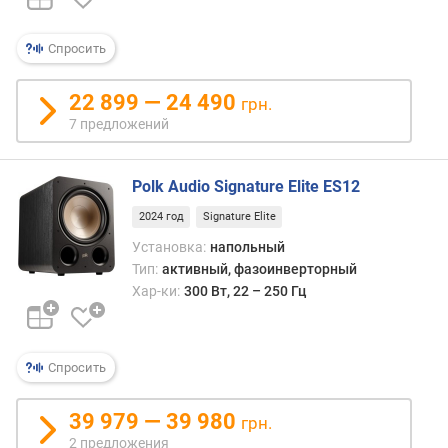
п
о
Спросить
о
т
22 899 — 24 490
грн.
з
7 предложений
ы
в
а
Polk Audio Signature Elite ES12
м
2024 год
Signature Elite
п
Установка:
напольный
о
Тип:
активный, фазоинверторный
д
Хар-ки:
300 Вт, 22 – 250 Гц
а
т
е
д
Спросить
о
б
39 979 — 39 980
а
грн.
в
2 предложения