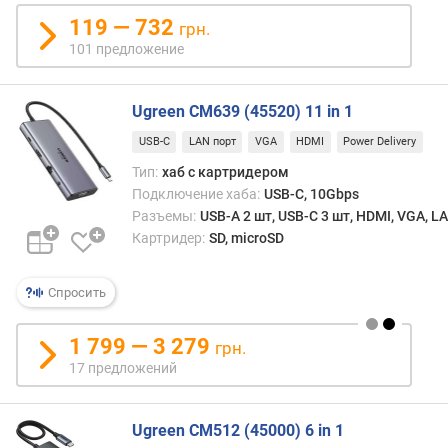
о
119 — 732
грн.
с
101 предложение
т
и
Ugreen CM639 (45520) 11 in 1
о
т
USB-C
LAN порт
VGA
HDMI
Power Delivery
д
Тип:
хаб с картридером
е
Подключение хаба:
USB-C, 10Gbps
ш
Разъемы:
USB-A 2 шт, USB-C 3 шт, HDMI, VGA, L
е
Картридер:
SD, microSD
в
ы
х
Спросить
к
д
1 799 — 3 279
грн.
о
17 предложений
р
о
г
Ugreen CM512 (45000) 6 in 1
и