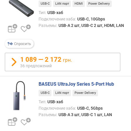
м
USB-C
LAN порт
HDMI
Power Delivery
Тип:
USB-хаб
о
Подключение хаба:
USB-C, 10Gbps
т
Разъемы:
USB-A 2 шт, USB-C 2 шт, HDMI, LAN
д
о
р
Спросить
о
г
и
1 089 — 2 172
грн.
х
36 предложений
к
д
е
BASEUS UltraJoy Series 5-Port Hub
ш
USB-C
LAN порт
Power Delivery
е
в
Тип:
USB-хаб
ы
Подключение хаба:
USB-C, 5Gbps
м
Разъемы:
USB-A 3 шт, USB-C 1 шт, LAN
п
о