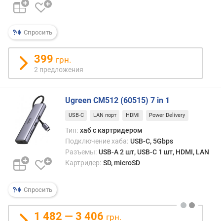
Спросить
399
грн.
2 предложения
Ugreen CM512 (60515) 7 in 1
USB-C
LAN порт
HDMI
Power Delivery
Тип:
хаб с картридером
Подключение хаба:
USB-C, 5Gbps
Разъемы:
USB-A 2 шт, USB-C 1 шт, HDMI, LAN
Картридер:
SD, microSD
Спросить
1 482 — 3 406
грн.