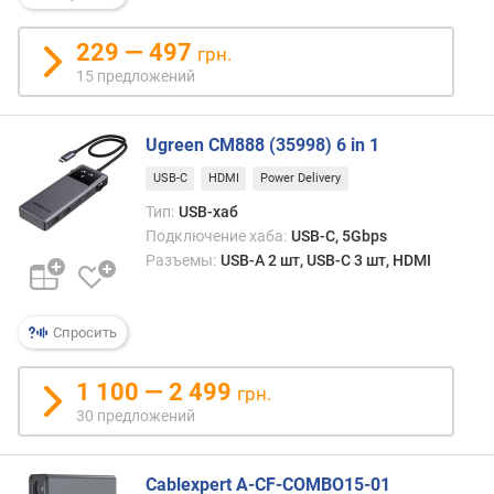
ч
а
229 — 497
грн.
е
15 предложений
м
ы
х
Ugreen CM888 (35998) 6 in 1
м
о
USB-C
HDMI
Power Delivery
н
Тип:
USB-хаб
и
Подключение хаба:
USB-C, 5Gbps
т
Разъемы:
USB-A 2 шт, USB-C 3 шт, HDMI
о
р
о
Спросить
в
д
1 100 — 2 499
грн.
л
30 предложений
и
н
а
Cablexpert A-CF-COMBO15-01