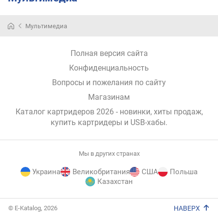
Современные
Мультимедиа
компьютеры
трудно
представить
Полная версия сайта
без
Конфиденциальность
широко
востребованных
Вопросы и пожелания по сайту
сетевых
Магазинам
устройств
—
Каталог картридеров 2026 - новинки, хиты продаж,
картридеров
купить картридеры и USB-хабы
.
и
USB-
хабов.
Мы в других странах
Картридеры
Украина
Великобритания
США
Польша
предназначены
Казахстан
для
считывания
данных
E-
© E-Katalog, 2026
НАВЕРХ
с
Katalog