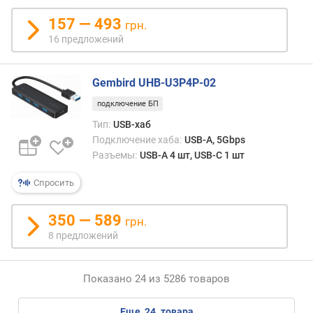
157 — 493
грн.
16 предложений
Gembird UHB-U3P4P-02
подключение БП
Тип:
USB-хаб
Подключение хаба:
USB-A, 5Gbps
Разъемы:
USB-A 4 шт, USB-C 1 шт
Спросить
350 — 589
грн.
8 предложений
Показано 24 из 5286 товаров
еще
24
товара