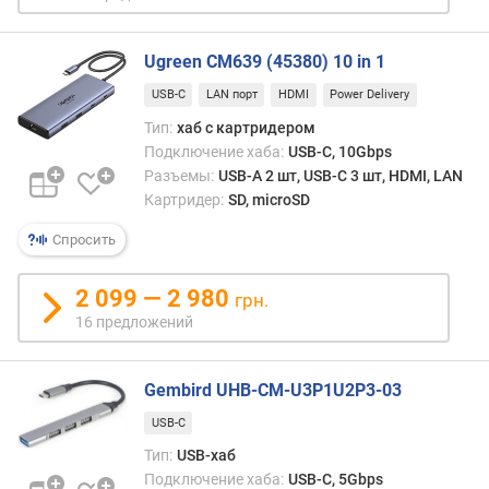
ю
ч
Ugreen CM639 (45380) 10 in 1
е
н
USB-C
LAN порт
HDMI
Power Delivery
и
Тип:
хаб с картридером
я
Подключение хаба:
USB-C, 10Gbps
Разъемы:
USB-A 2 шт, USB-C 3 шт, HDMI, LAN
U
Картридер:
SD, microSD
S
B
Спросить
-
А
(
2 099 — 2 980
грн.
ш
16 предложений
т
)
Gembird UHB-CM-U3P1U2P3-03
U
USB-C
S
B
Тип:
USB-хаб
-
Подключение хаба:
USB-C, 5Gbps