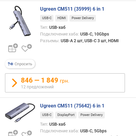
н
Ugreen CM511 (35999) 6 in 1
и
я
USB-C
HDMI
Power Delivery
Тип:
USB-хаб
п
Подключение хаба:
USB-C, 10Gbps
о
Разъемы:
USB-A 2 шт, USB-C 3 шт, HDMI
к
о
л
и
Спросить
ч
е
846 — 1 849
с
грн.
т
12 предложений
в
у
п
Ugreen CM511 (75642) 6 in 1
р
USB-C
DisplayPort
Power Delivery
е
Тип:
USB-хаб
д
л
Подключение хаба:
USB-C, 5Gbps