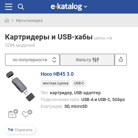
Мультимедиа
Искали
раньше
Картридеры и USB-хабы
цены
на
5286 моделей
по популярности
Фильтр
Сортировать
Hoco HB45 3.0
п
жесткая сцепка
USB-C
о
п
Тип:
картридер, USB-адаптер
о
Подключение хаба:
USB-A и USB-C, 5Gbps
п
Картридер:
SD, microSD
у
л
я
р
Спросить
н