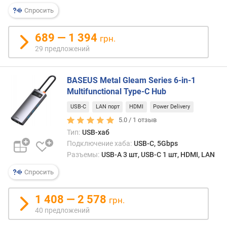
о
Спросить
т
з
689 — 1 394
грн.
ы
29 предложений
в
а
м
BASEUS Metal Gleam Series 6-in-1
Multifunctional Type-C Hub
п
о
USB-C
LAN порт
HDMI
Power Delivery
д
5.0 /
1
отзыв
а
Тип:
USB-хаб
т
Подключение хаба:
USB-C, 5Gbps
е
Разъемы:
USB-A 3 шт, USB-C 1 шт, HDMI, LAN
д
о
Спросить
б
а
1 408 — 2 578
грн.
в
40 предложений
л
е