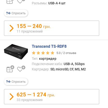
C
Разъемы:
USB-A 4 шт
(
ш
Спросить
т
)
155 — 240
грн.
11 предложений
P
o
w
Transcend TS-RDF8
e
r
5.0 /
2
отзыва
D
Тип:
картридер
e
Подключение хаба:
USB-A, 5Gbps
l
Картридер:
SD, microSD, CF, MS, M2
i
v
Спросить
e
r
y
625 — 1 274
грн.
33 предложения
H
D