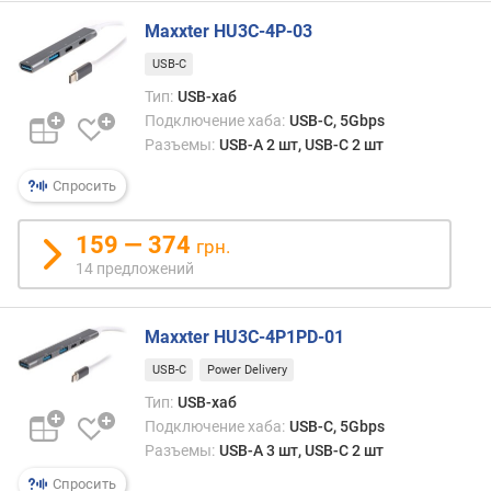
M
Maxxter HU3C-4P-03
I
USB-C
D
Тип:
USB-хаб
i
Подключение хаба:
USB-C, 5Gbps
s
Разъемы:
USB-A 2 шт, USB-C 2 шт
p
l
Спросить
a
y
159 — 374
грн.
P
14 предложений
o
r
t
Maxxter HU3C-4P1PD-01
п
USB-C
Power Delivery
о
Тип:
USB-хаб
д
Подключение хаба:
USB-C, 5Gbps
к
Разъемы:
USB-A 3 шт, USB-C 2 шт
л
ю
Спросить