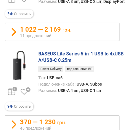
о
Разъемы:
USB-A 3 шт, USB-C 2 шт, DisplayPort
ж
е
Спросить
н
и
1 022 — 2 169
грн.
й
11 предложений
и
BASEUS Lite Series 5-in-1 USB to 4xUSB-
н
A/USB-C 0.25m
т
е
Power Delivery
подключение БП
р
Тип:
USB-хаб
ф
Подключение хаба:
USB-A, 5Gbps
е
Разъемы:
USB-A 4 шт, USB-C 1 шт
й
с
п
Спросить
о
д
370 — 1 230
грн.
к
46 предложений
л