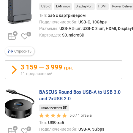
к
а
USB-C
LAN порт
DisplayPort
HDMI
Power Deliver
б
Тип:
хаб с картридером
е
Подключение хаба:
USB-C, 10Gbps
л
Разъемы:
USB-A 5 шт, USB-C 3 шт, HDMI, Display
я
Картридер:
SD, microSD
(
с
м
Спросить
)
3 159 — 3 999
грн.
11 предложений
BASEUS Round Box USB-A to USB 3.0
and 2xUSB 2.0
подключение БП
5.0 /
1
отзыв
Тип:
USB-хаб
Подключение хаба:
USB-A, 5Gbps