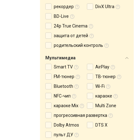
рекордер
DivX Ultra
BD-Live
24p True Cinema
защита от детей
родительский контроль
Мультимедиа
Smart TV
AirPlay
FM-тюнер
ТВ-тюнер
Bluetooth
Wi-Fi
NFC-чип
караоке
караоке Mix
Multi Zone
прогрессивная развертка
Dolby Atmos
DTS X
пульт ДУ