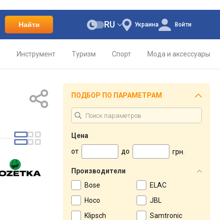
RU
Найти
Украина
Войти
о
Инструмент
Туризм
Спорт
Мода и аксессуары
ПОДБОР ПО ПАРАМЕТРАМ
Цена
от
до
грн.
Производители
Bose
ELAC
Hoco
JBL
Klipsch
Samtronic