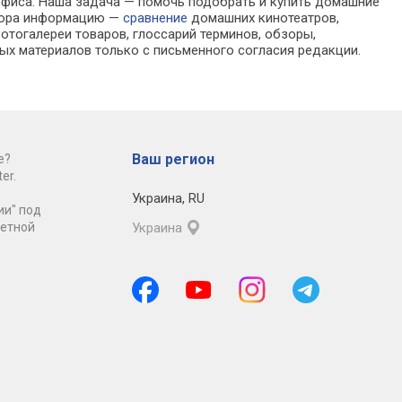
 офиса. Наша задача — помочь подобрать и купить домашние
ыбора информацию —
сравнение
домашних кинотеатров,
отогалереи товаров, глоссарий терминов, обзоры,
ых материалов только с письменного согласия редакции.
Ваш регион
е?
er.
Украина
,
RU
ии" под
ретной
Украина