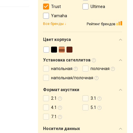
Trust
Ultimea
Yamaha
Все бренды
Рейтинг брендов
Цвет корпуса
Установка сателлитов
напольная
полочная
напольная/полочная
Формат акустики
2.1
3.1
4.1
5.1
7.1
Носители данных