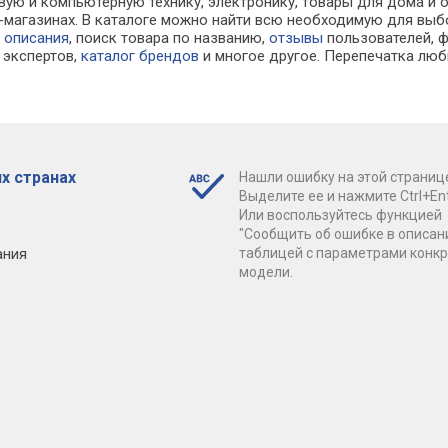
вую и компьютерную технику, электронику, товары для дома и
ет-магазинах. В каталоге можно найти всю необходимую для в
е
описания
, поиск товара по названию,
отзывы
пользователей, ф
экспертов,
каталог брендов
и многое другое. Перепечатка люб
х странах
Нашли ошибку на этой страниц
Выделите ее и нажмите Ctrl+Ent
Или воспользуйтесь функцией
"Сообщить об ошибке в описан
ания
таблицей с параметрами конк
модели.