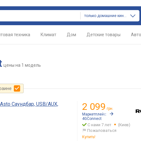
только домашние кинотеатры
товая техника
Климат
Дом
Детские товары
Авт
t
цены
на 1 модель
краине
 Asto Саундбар, USB/AUX,
2 099
грн.
Маркетплейс:
Rozetka.ua
4GConnect
С нами 7 лет
(Киев)
Пожаловаться
Купить!