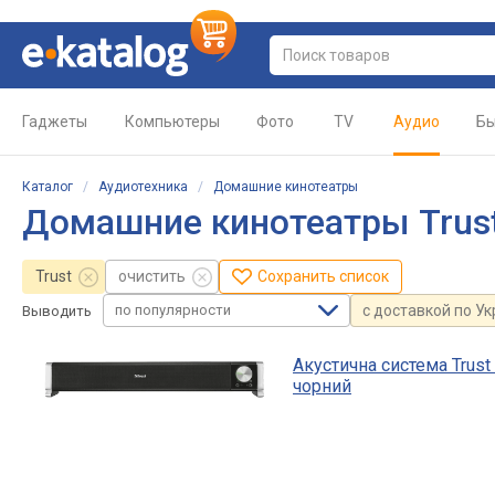
Гаджеты
Компьютеры
Фото
TV
Аудио
Бы
Каталог
/
Аудиотехника
/
Домашние кинотеатры
Домашние кинотеатры Trus
Trust
очистить
Сохранить список
по популярности
с доставкой по У
Выводить
Акустична система Trust
чорний