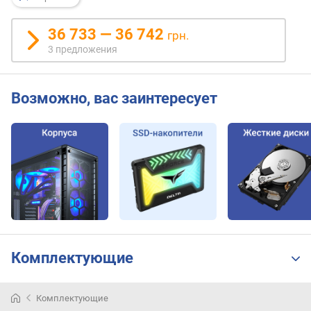
2
В
36 733 — 36 742
грн.
v
3 предложения
.
S
Возможно, вас заинтересует
A
T
A
(
ш
т
)
M
O
L
Комплектующие
E
X
(
Комплектующие
ш