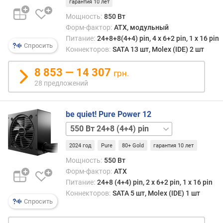
гарантия 10 лет
п
Мощность:
850 Вт
о
Форм-фактор:
ATX, модульный
о
Питание:
24+8+8(4+4) pin, 4 х 6+2 pin, 1 x 16 pin
т
Спросить
Коннекторов:
SATA 13 шт, Molex (IDE) 2 шт
з
ы
8 853 — 14 307
грн.
в
а
28 предложений
м
be quiet! Pure Power 12
п
о
650 Вт
д
24+8+4 pin
а
2024 год
Pure
80+ Gold
гарантия 10 лет
750 Вт
т
24+8+8(4+4) pin
Мощность:
550 Вт
е
850 Вт
Форм-фактор:
ATX
д
24+8+8(4+4) pin
Питание:
24+8 (4+4) pin, 2 х 6+2 pin, 1 x 16 pin
о
1000 Вт
Коннекторов:
SATA 5 шт, Molex (IDE) 1 шт
б
24+8+8(4+4) pin
Спросить
а
в