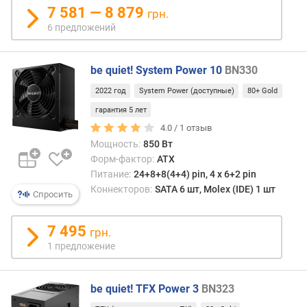
b
7 581 — 8 879
грн.
e
6 предложений
n
e
t
be quiet! System Power 10
BN330
i
2022 год
System Power (доступные)
80+ Gold
c
s
гарантия 5 лет
N
4.0 /
1
отзыв
o
Мощность:
850 Вт
i
Форм-фактор:
ATX
s
Питание:
24+8+8(4+4) pin, 4 х 6+2 pin
e
Коннекторов:
SATA 6 шт, Molex (IDE) 1 шт
Спросить
с
т
7 495
грн.
а
1 предложение
н
д
а
be quiet! TFX Power 3
BN323
р