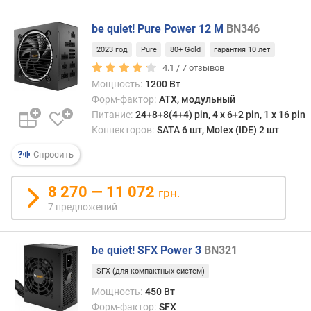
я
т
be quiet! Pure Power 12 M
BN346
о
р
2023 год
Pure
80+ Gold
гарантия 10 лет
а
4.1 /
7
отзывов
(
Мощность:
1200 Вт
м
Форм-фактор:
ATX, модульный
м
Питание:
24+8+8(4+4) pin, 4 х 6+2 pin, 1 x 16 pin
)
Коннекторов:
SATA 6 шт, Molex (IDE) 2 шт
с
Спросить
е
р
8 270 — 11 072
грн.
т
7 предложений
и
ф
и
be quiet! SFX Power 3
BN321
к
а
SFX (для компактных систем)
т
Мощность:
450 Вт
Форм-фактор:
SFX