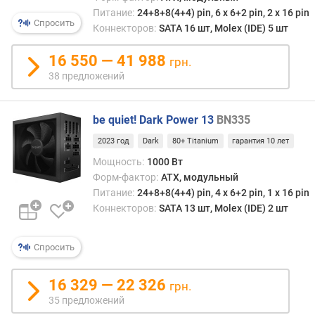
Питание:
24+8+8(4+4) pin, 6 х 6+2 pin, 2 x 16 pin
Спросить
К
Коннекторов:
SATA 16 шт, Molex (IDE) 5 шт
П
Д
16 550 — 41 988
грн.
(
38 предложений
%
)
be quiet! Dark Power 13
BN335
д
2023 год
Dark
80+ Titanium
гарантия 10 лет
и
а
Мощность:
1000 Вт
м
Форм-фактор:
ATX, модульный
е
Питание:
24+8+8(4+4) pin, 4 х 6+2 pin, 1 x 16 pin
т
Коннекторов:
SATA 13 шт, Molex (IDE) 2 шт
р
в
е
Спросить
н
т
16 329 — 22 326
грн.
и
35 предложений
л