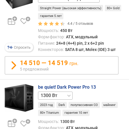
д
24+8+8(4+4) pin
л
Straight Power (высокая эффективность)
80+ Gold
о
гарантия 5 лет
ж
4.4 /
5
отзывов
е
Мощность:
450 Вт
н
Форм-фактор:
ATX, модульный
и
Питание:
24+8 (4+4) pin, 2 х 6+2 pin
й
Спросить
Коннекторов:
SATA 8 шт, Molex (IDE) 3 шт
м
14 510 — 14 519
грн.
о
5 предложений
щ
н
о
be quiet! Dark Power Pro 13
с
1600 Вт
т
ь
2023 год
Dark
полупассивная СО
майнинг
(
80+ Titanium
гарантия 10 лет
В
Мощность:
1300 Вт
т
Форм-фактор:
ATX, модульный
)