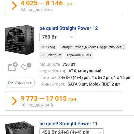
4 025 — 8 146
грн.
л
34 предложения
е
н
и
be quiet! Straight Power 12
я
850 Вт
1000 Вт
1200 Вт
п
о
2023 год
Straight Power (высокая эффективность)
к
80+ Platinum
гарантия 10 лет
о
Мощность:
750 Вт
л
Форм-фактор:
ATX, модульный
и
Питание:
24+8+8(4+4) pin, 4 х 6+2 pin, 1 x 16 pin
ч
Спросить
Коннекторов:
SATA 9 шт, Molex (IDE) 2 шт
е
с
9 773 — 17 015
т
грн.
в
10 предложений
у
п
р
be quiet! Straight Power 11
е
1000 Вт