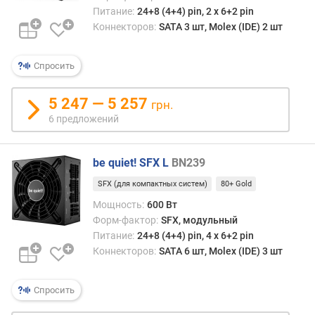
C
Питание:
24+8 (4+4) pin, 2 х 6+2 pin
y
Коннекторов:
SATA 3 шт, Molex (IDE) 2 шт
b
e
n
Спросить
e
t
5 247 — 5 257
i
грн.
c
6 предложений
s
E
be quiet! SFX L
BN239
ff
i
SFX (для компактных систем)
80+ Gold
c
Мощность:
600 Вт
i
Форм-фактор:
SFX, модульный
e
n
Питание:
24+8 (4+4) pin, 4 х 6+2 pin
c
Коннекторов:
SATA 6 шт, Molex (IDE) 3 шт
y
Спросить
C
y