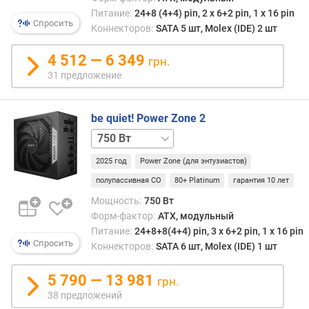
24+8+8(4+4) pin
р
Питание:
24+8 (4+4) pin, 2 х 6+2 pin, 1 x 16 pin
1200 Вт
Спросить
н
Коннекторов:
SATA 5 шт, Molex (IDE) 2 шт
24+8+8(4+4) pin
о
с
4 512 — 6 349
грн.
т
31 предложение
и
о
be quiet! Power Zone 2
т
850 Вт
1000 Вт
1200 Вт
д
е
2025 год
Power Zone (для энтузиастов)
ш
полупассивная СО
80+ Platinum
гарантия 10 лет
е
в
Мощность:
750 Вт
ы
Форм-фактор:
ATX, модульный
х
Питание:
24+8+8(4+4) pin, 3 х 6+2 pin, 1 x 16 pin
к
Спросить
Коннекторов:
SATA 6 шт, Molex (IDE) 1 шт
д
о
5 790 — 13 981
грн.
р
38 предложений
о