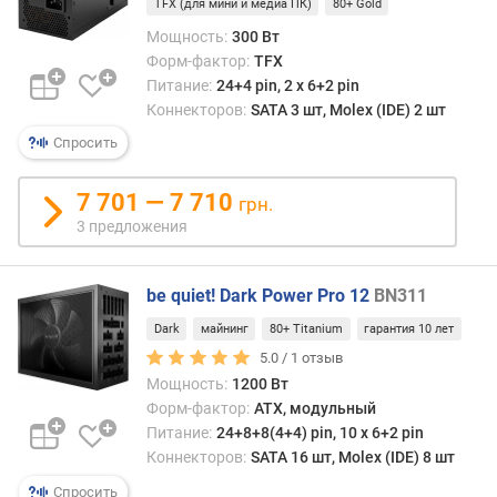
т
TFX (для мини и медиа ПК)
80+ Gold
A
Мощность:
300 Вт
T
Форм-фактор:
TFX
X
Питание:
24+4 pin, 2 х 6+2 pin
1
Коннекторов:
SATA 3 шт, Molex (IDE) 2 шт
2
Спросить
В
v
.
7 701 — 7 710
грн.
3 предложения
с
т
а
be quiet! Dark Power Pro 12
BN311
н
д
Dark
майнинг
80+ Titanium
гарантия 10 лет
а
5.0 /
1
отзыв
р
Мощность:
1200 Вт
т
Форм-фактор:
ATX, модульный
E
Питание:
24+8+8(4+4) pin, 10 х 6+2 pin
P
Коннекторов:
SATA 16 шт, Molex (IDE) 8 шт
S
1
Спросить