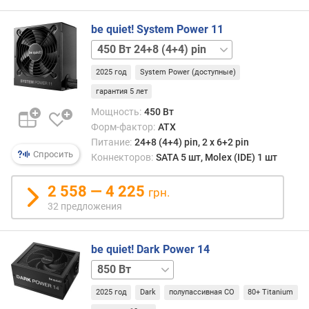
г
и
be quiet! System Power 11
м
550 Вт
24+8+4 pin
о
2025 год
System Power (доступные)
650 Вт
т
24+8+4 pin
д
гарантия 5 лет
750 Вт
о
Мощность:
450 Вт
24+8+8(4+4) pin
р
Форм-фактор:
ATX
о
Питание:
24+8 (4+4) pin, 2 х 6+2 pin
г
Спросить
Коннекторов:
SATA 5 шт, Molex (IDE) 1 шт
и
х
2 558 — 4 225
грн.
к
32 предложения
д
е
ш
be quiet! Dark Power 14
е
в
1000 Вт
1200 Вт
ы
2025 год
Dark
полупассивная СО
80+ Titanium
м