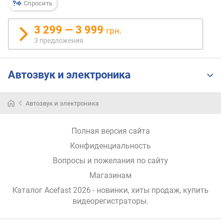
Спросить
р
н
3 299 — 3 999
о
грн.
с
3 предложения
т
и
Автозвук и электроника
о
т
д
Автозвук и электроника
е
ш
Полная версия сайта
е
в
Конфиденциальность
ы
Вопросы и пожелания по сайту
х
к
Магазинам
д
Каталог Acefast 2026
- новинки, хиты продаж,
купить
о
видеорегистраторы
.
р
о