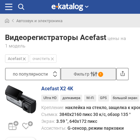
Автозвук и электроника
Искали
раньше
Видеорегистраторы Acefast
цены
на
1 модель
Acefast
очистить
по популярности
Фильтр
1
Сортировать
Acefast X2 4K
п
Ultra HD
допкамера
Wi-Fi
GPS
большой экран
о
п
Крепление:
наклейка на стекло, защелка к кр
о
Съемка:
3840х2160 пикс 30 к/с, обзор 135 °
п
Экран:
3.59 ", 640x172 пикс
у
Ассистенты:
G-сенсор, режим парковки
л
я