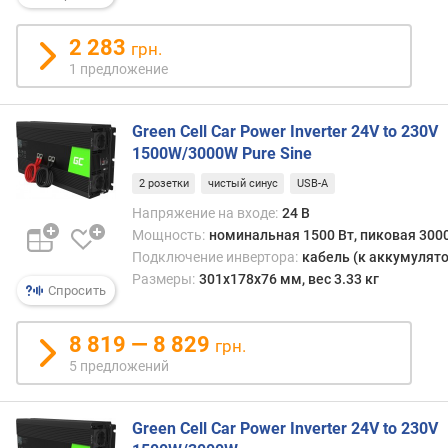
в
о
2 283
грн.
р
о
1 предложение
з
е
Green Cell Car Power Inverter 24V to 230V
т
1500W/3000W Pure Sine
о
к
2 розетки
чистый синус
USB-A
(
Напряжение на входе:
24 В
ш
Мощность:
номинальная 1500 Вт, пиковая 3000
т
)
Подключение инвертора:
кабель (к аккумулято
Размеры:
301x178x76 мм, вес 3.33 кг
Спросить
U
S
8 819 — 8 829
B
грн.
-
5 предложений
A
(
ш
Green Cell Car Power Inverter 24V to 230V
т