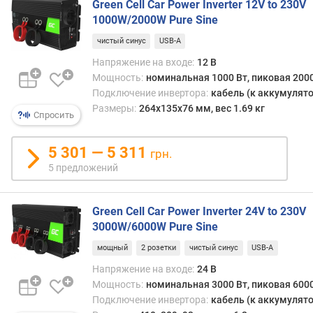
о
Green Cell Car Power Inverter 12V to 230V
г
1000W/2000W Pure Sine
и
чистый синус
USB-A
м
Напряжение на входе:
12 В
о
Мощность:
номинальная 1000 Вт, пиковая 2000
т
Подключение инвертора:
кабель (к аккумулято
д
Размеры:
264x135x76 мм, вес 1.69 кг
Спросить
о
р
о
5 301 — 5 311
грн.
г
5 предложений
и
х
к
Green Cell Car Power Inverter 24V to 230V
д
3000W/6000W Pure Sine
е
ш
мощный
2 розетки
чистый синус
USB-A
е
Напряжение на входе:
24 В
в
Мощность:
номинальная 3000 Вт, пиковая 6000
ы
Подключение инвертора:
кабель (к аккумулято
м