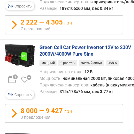
Подключение инвертора:
в прикуриватель/каб
я
Спросить
Размеры:
189x106x60 мм, вес 0.84 кг
р
н
2 222 — 4 305
о
грн.
с
7 предложений
т
и
Green Cell Car Power Inverter 12V to 230V
о
2000W/4000W Pure Sine
т
мощный
2 розетки
чистый синус
USB-A
д
е
Напряжение на входе:
12 В
ш
Мощность:
номинальная 2000 Вт, пиковая 4000
е
Подключение инвертора:
кабель (к аккумулято
в
Размеры:
315x178x76 мм, вес 3.77 кг
Спросить
ы
х
к
8 000 — 9 427
грн.
д
3 предложения
о
р