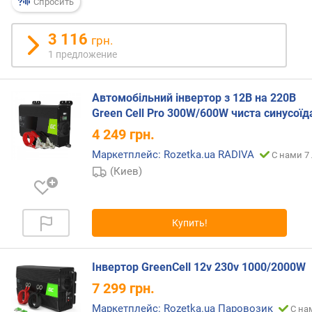
Спросить
3 116
грн.
1 предложение
Автомобільний інвертор з 12В на 220В
Green Cell Pro 300W/600W чиста синусоїд
4 249
грн.
Маркетплейс: Rozetka.ua RADIVA
С нами 7
(Киев)
Купить!
Інвертор GreenCell 12v 230v 1000/2000W
7 299
грн.
Маркетплейс: Rozetka.ua Паровозик
С на