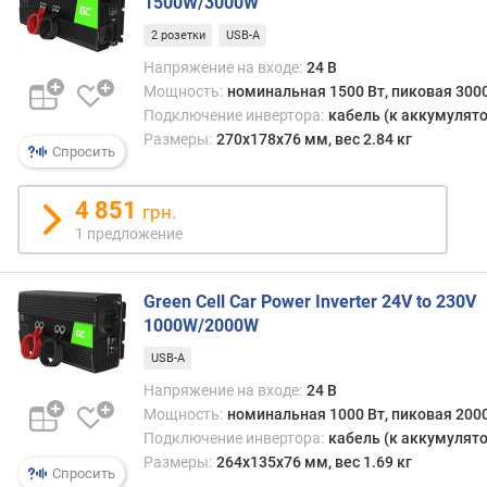
1500W/3000W
)
2 розетки
USB-A
U
Напряжение на входе:
24 В
S
Мощность:
номинальная 1500 Вт, пиковая 3000
B
Подключение инвертора:
кабель (к аккумулято
-
Размеры:
270x178x76 мм, вес 2.84 кг
Спросить
C
(
ш
4 851
грн.
т
1 предложение
)
в
Green Cell Car Power Inverter 24V to 230V
с
1000W/2000W
е
г
USB-A
о
Напряжение на входе:
24 В
U
Мощность:
номинальная 1000 Вт, пиковая 2000
S
Подключение инвертора:
кабель (к аккумулято
B
Размеры:
264x135x76 мм, вес 1.69 кг
Спросить
(