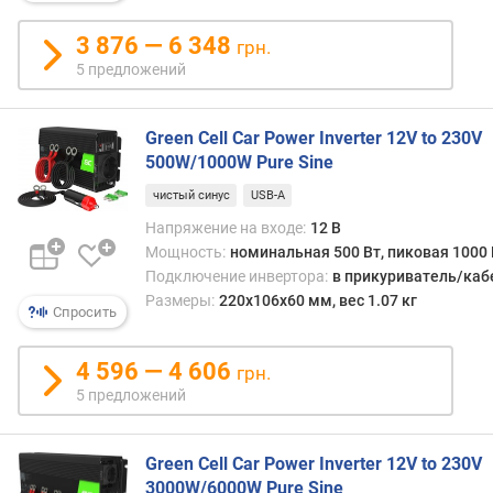
ш
т
3 876 — 6 348
грн.
)
5 предложений
д
л
Green Cell Car Power Inverter 12V to 230V
и
500W/1000W Pure Sine
н
а
чистый синус
USB-A
к
Напряжение на входе:
12 В
а
Мощность:
номинальная 500 Вт, пиковая 1000 
б
Подключение инвертора:
в прикуриватель/каб
е
Размеры:
220x106x60 мм, вес 1.07 кг
л
Спросить
я
(
4 596 — 4 606
грн.
м
5 предложений
)
в
Green Cell Car Power Inverter 12V to 230V
е
3000W/6000W Pure Sine