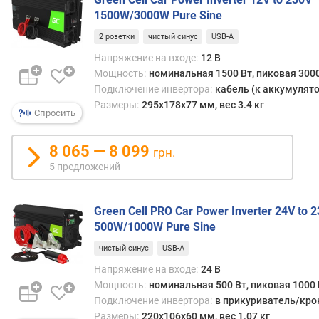
в
1500W/3000W Pure Sine
ы
х
2 розетки
чистый синус
USB-A
о
Напряжение на входе:
12 В
д
Мощность:
номинальная 1500 Вт, пиковая 3000
н
Подключение инвертора:
кабель (к аккумулято
а
Размеры:
295x178x77 мм, вес 3.4 кг
я
Спросить
м
о
8 065 — 8 099
грн.
щ
5 предложений
н
о
с
Green Cell PRO Car Power Inverter 24V to 
т
500W/1000W Pure Sine
ь
(
чистый синус
USB-A
В
Напряжение на входе:
24 В
т
Мощность:
номинальная 500 Вт, пиковая 1000 
)
Подключение инвертора:
в прикуриватель/кр
Размеры:
220x106x60 мм, вес 1.07 кг