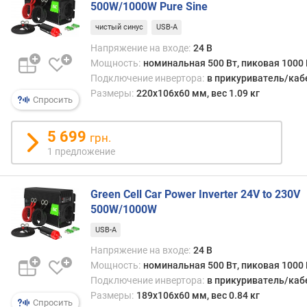
500W/1000W Pure Sine
ь
(
чистый синус
USB-A
В
Напряжение на входе:
24 В
т
Мощность:
номинальная 500 Вт, пиковая 1000 
)
Подключение инвертора:
в прикуриватель/каб
Размеры:
220x106x60 мм, вес 1.09 кг
К
Спросить
П
Д
5 699
грн.
(
1 предложение
%
)
Green Cell Car Power Inverter 24V to 230V
к
500W/1000W
о
л
USB-A
и
Напряжение на входе:
24 В
ч
Мощность:
номинальная 500 Вт, пиковая 1000 
е
Подключение инвертора:
в прикуриватель/каб
с
Размеры:
189x106x60 мм, вес 0.84 кг
т
Спросить