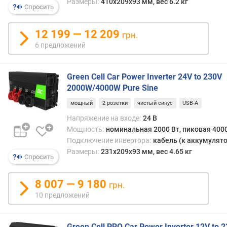
Размеры:
410x209x93 мм, вес 6.2 кг
Спросить
п
о
12 199 — 12 209
грн.
о
6 предложений
т
з
ы
Green Cell Car Power Inverter 24V to 230V
в
2000W/4000W Pure Sine
а
м
мощный
2 розетки
чистый синус
USB-A
Напряжение на входе:
24 В
п
Мощность:
номинальная 2000 Вт, пиковая 4000
о
Подключение инвертора:
кабель (к аккумулято
д
Размеры:
231x209x93 мм, вес 4.65 кг
а
Спросить
т
е
8 007 — 9 180
грн.
д
10 предложений
о
б
а
Green Cell PRO Car Power Inverter 12V to 