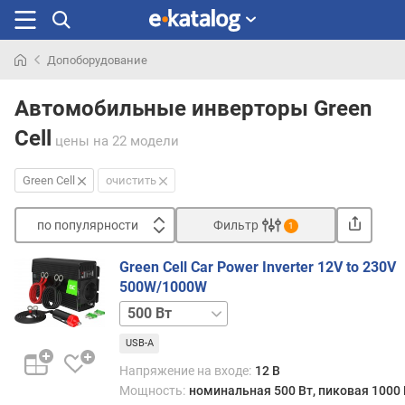
Допоборудование
Искали
раньше
Автомобильные инверторы Green
Cell
цены
на 22 модели
Green Cell
очистить
по популярности
Фильтр
1
Сортировать
Green Cell Car Power Inverter 12V to 230V
п
500W/1000W
о
150 Вт
300 Вт
1000 Вт
1500 Вт
2000 Вт
3000 Вт
п
о
USB-A
п
Напряжение на входе:
12 В
у
Мощность:
номинальная 500 Вт, пиковая 1000 
л