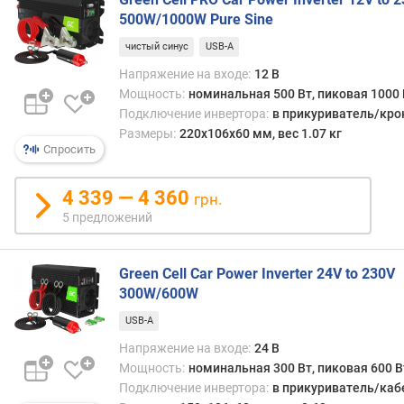
в
500W/1000W Pure Sine
л
е
чистый синус
USB-A
н
Напряжение на входе:
12 В
и
Мощность:
номинальная 500 Вт, пиковая 1000 
я
Подключение инвертора:
в прикуриватель/кр
Размеры:
220x106x60 мм, вес 1.07 кг
п
Спросить
о
к
о
4 339 — 4 360
грн.
л
5 предложений
и
ч
е
Green Cell Car Power Inverter 24V to 230V
с
300W/600W
т
USB-A
в
у
Напряжение на входе:
24 В
п
Мощность:
номинальная 300 Вт, пиковая 600 В
р
Подключение инвертора:
в прикуриватель/каб
е