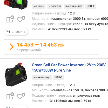
с
(
мощный
2 розетки
чистый синус
USB-A
к
Напряжение на входе:
12 В
г
Мощность:
номинальная 3000 Вт, пиковая 6000
)
Подключение инвертора:
кабель (к аккумулято
Размеры:
410x209x93 мм, вес 6.21 кг
Спросить
14 453 — 14 463
грн.
5 предложений
Green Cell Car Power Inverter 12V to 230V
150W/300W Pure Sine
чистый синус
USB-A
Напряжение на входе:
12 В
Мощность:
номинальная 150 Вт, пиковая 300 В
Подключение инвертора:
в прикуриватель
Размеры:
131x106x60 мм, вес 0.59 кг