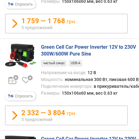
Размеры:
150x106x60 мм, вес 0.63 кг
Спросить
д
л
о
1 759 — 1 768
грн.
ж
5 предложений
е
н
и
Green Cell Car Power Inverter 12V to 230V
й
300W/600W Pure Sine
чистый синус
USB-A
н
Напряжение на входе:
12 В
о
Мощность:
номинальная 300 Вт, пиковая 600 В
м
Подключение инвертора:
в прикуриватель/каб
и
Размеры:
150x106x60 мм, вес 0.63 кг
н
Спросить
а
л
2 332 — 3 804
грн.
ь
5 предложений
н
а
я
Green Cell Car Power Inverter 12V to 230V