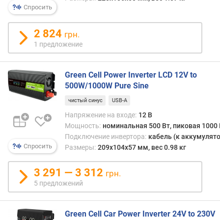
п
Спросить
и
к
о
2 824
грн.
в
1 предложение
а
я
в
Green Cell Power Inverter LCD 12V to
ы
500W/1000W Pure Sine
х
чистый синус
USB-A
о
д
Напряжение на входе:
12 В
н
Мощность:
номинальная 500 Вт, пиковая 1000 
а
Подключение инвертора:
кабель (к аккумулято
я
Спросить
Размеры:
209x104x57 мм, вес 0.98 кг
м
о
3 291 — 3 312
грн.
щ
5 предложений
н
о
с
Green Cell Car Power Inverter 24V to 230V
т