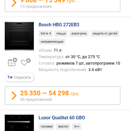
9 608 — 15 549
грн.
л
73 предложения
е
н
и
Bosch HBG 272EB3
я
Serie 4
пицца
аэрогриль
защита от детей
п
направляющие
о
Объем:
71 л
к
Температура:
от 30 °C, до 275 °C
о
Готовка:
режимов 7 шт, автопрограмм 10
л
Мощность подключения:
3.6 кВт
и
ч
Спросить
е
с
25 350 — 54 298
грн.
т
46 предложений
в
у
п
Luxor Qualitat 60 GBO
р
е
газовая
вертел
A++