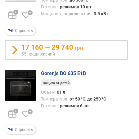
к
Готовка:
режимов 10 шт
л
Мощность подключения:
3.5 кВт
а
с
с
Спросить
э
н
17 160 — 29 740
грн.
е
55 предложений
р
г
о
Gorenje BO 635 E1B
п
о
защита от детей
т
Объем:
61 л
р
Температура:
от 50 °C, до 250 °C
е
Готовка:
режимов 6 шт
б
л
е
н
Спросить
и