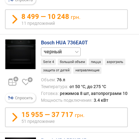
о
т
8 499 — 10 248
грн.
а
11 предложений
д
л
я
Bosch HUA 736EA0T
в
белый
с
графит
т
Serie 4
большой объем
пицца
аэрогриль
нержавейка
р
а
защита от детей
направляющие
и
Объем:
76 л
в
Температура:
от 50 °C, до 275 °C
а
Готовка:
режимов 8 шт, автопрограмм 10
н
Спросить
Мощность подключения:
3.4 кВт
и
я
15 955 — 37 717
грн.
(
51 предложение
м
м
)