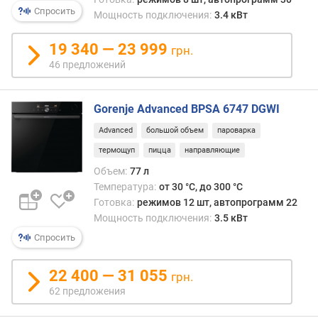
Спросить
р
Мощность подключения:
3.4 кВт
н
о
19 340 — 23 999
грн.
с
46 предложений
т
и
Gorenje Advanced BPSA 6747 DGWI
о
т
Advanced
большой объем
пароварка
д
термощуп
пицца
направляющие
е
Объем:
77 л
ш
Температура:
от 30 °C, до 300 °C
е
Готовка:
режимов 12 шт, автопрограмм 22
в
Мощность подключения:
3.5 кВт
ы
х
Спросить
к
д
22 400 — 31 055
грн.
о
62 предложения
р
о