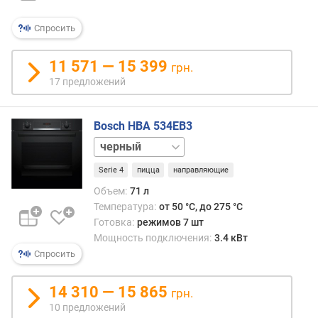
о
м
Спросить
а
т
и
11 571 — 15 399
грн.
ч
17 предложений
е
с
к
Bosch HBA 534EB3
и
нержавейка
х
п
Serie 4
пицца
направляющие
р
Объем:
71 л
о
Температура:
от 50 °C, до 275 °C
г
Готовка:
режимов 7 шт
р
Мощность подключения:
3.4 кВт
а
Спросить
м
м
(
14 310 — 15 865
грн.
ш
10 предложений
т