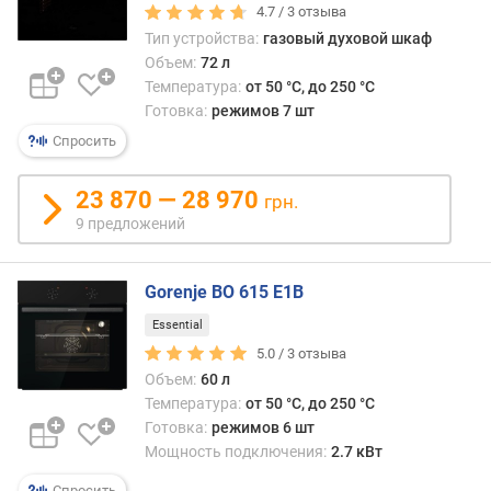
д
4.7 /
3
отзыва
л
Тип устройства:
газовый духовой шкаф
о
Объем:
72 л
ж
Температура:
от 50 °C, до 250 °C
е
Готовка:
режимов 7 шт
н
Спросить
и
й
23 870 — 28 970
грн.
9 предложений
о
б
ъ
Gorenje BO 615 E1B
е
м
Essential
(
5.0 /
3
отзыва
л
Объем:
60 л
)
Температура:
от 50 °C, до 250 °C
Готовка:
режимов 6 шт
в
Мощность подключения:
2.7 кВт
ы
с
Спросить