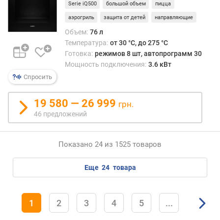
Serie iQ500
большой объем
пицца
к
В
аэрогриль
защита от детей
направляющие
т
Объем:
76 л
)
Температура:
от 30 °C, до 275 °C
Готовка:
режимов 8 шт, автопрограмм 30
Мощность подключения:
3.6 кВт
Спросить
19 580 — 26 999
грн.
46 предложений
Показано 24 из 1525 товаров
еще
24
товара
1
2
3
4
5
...