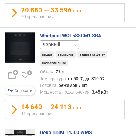
л
20 880 — 33 596
грн.
ь
70 предложений
н
а
я
Whirlpool WOI 5S8CM1 SBA
т
нержавейка
е
м
пицца
аэрогриль
защита от детей
п
е
направляющие
р
Объем:
73 л
а
Температура:
от 50 °C, до 310 °C
т
Готовка:
режимов 7 шт
у
Спросить
Мощность подключения:
3.45 кВт
р
а
14 640 — 24 113
грн.
(
41 предложение
°
C
)
Beko BBIM 14300 WMS