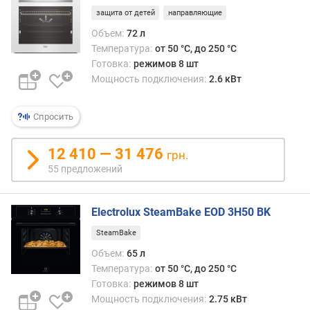
к
защита от детей
направляющие
о
Объем:
72 л
л
Температура:
от 50 °C, до 250 °C
-
Готовка:
режимов 8 шт
в
Мощность подключения:
2.6 кВт
о
р
е
Спросить
ж
и
12 410 — 31 476
м
грн.
о
55 предложений
в
(
Electrolux SteamBake EOD 3H50 BK
ш
т
SteamBake
)
Объем:
65 л
а
Температура:
от 50 °C, до 250 °C
в
Готовка:
режимов 8 шт
т
Мощность подключения:
2.75 кВт