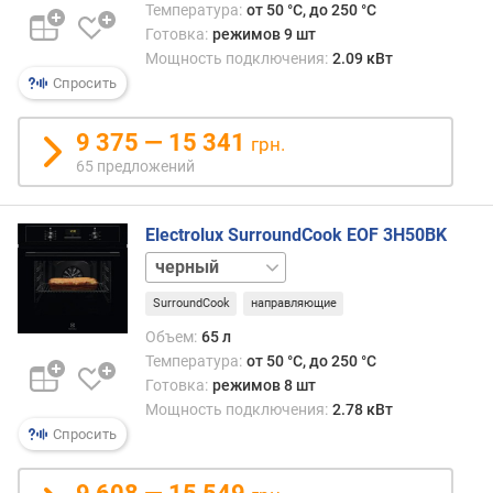
Температура:
от 50 °C, до 250 °C
п
Готовка:
режимов 9 шт
о
Мощность подключения:
2.09 кВт
о
Спросить
т
з
ы
9 375 — 15 341
грн.
в
65 предложений
а
м
Electrolux SurroundCook EOF 3H50BK
п
нержавейка
о
д
SurroundCook
направляющие
а
Объем:
65 л
т
Температура:
от 50 °C, до 250 °C
е
Готовка:
режимов 8 шт
д
Мощность подключения:
2.78 кВт
о
Спросить
б
а
в