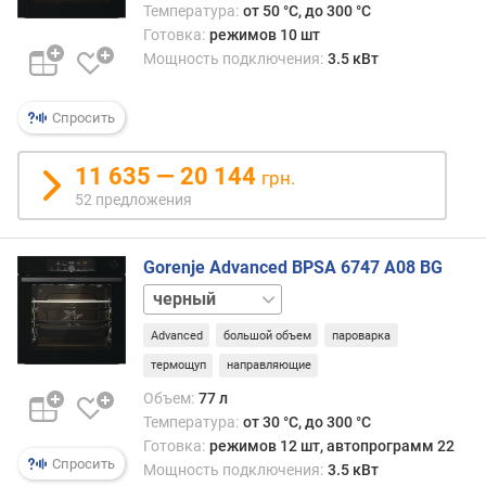
е
Температура:
от 50 °C, до 300 °C
м
Готовка:
режимов 10 шт
п
Мощность подключения:
3.5 кВт
е
р
Спросить
а
т
у
11 635 — 20 144
грн.
р
52 предложения
а
(
°
Gorenje Advanced BPSA 6747 A08 BG
C
белый
)
нержавейка
Advanced
большой объем
пароварка
м
термощуп
направляющие
а
к
Объем:
77 л
с
Температура:
от 30 °C, до 300 °C
и
Готовка:
режимов 12 шт, автопрограмм 22
м
Спросить
Мощность подключения:
3.5 кВт
а