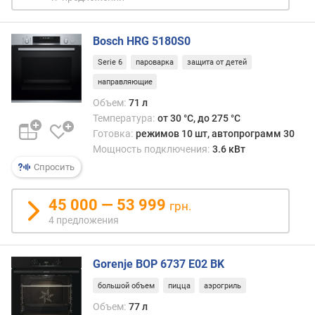
а
н
и
Bosch HRG 5180S0
я
Serie 6
пароварка
защита от детей
(
направляющие
м
м
Объем:
71 л
)
Температура:
от 30 °C, до 275 °C
Готовка:
режимов 10 шт, автопрограмм 30
м
Мощность подключения:
3.6 кВт
и
Спросить
н
и
м
45 000 — 53 999
грн.
а
4 предложения
л
ь
н
Gorenje BOP 6737 E02 BK
а
большой объем
пицца
аэрогриль
я
т
Объем:
77 л