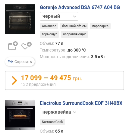
г
Gorenje Advanced BSA 6747 A04 BG
и
нержавейка
м
Advanced
большой объем
пароварка
о
т
термощуп
направляющие
д
Объем:
77 л
о
Температура:
до 300 °C
р
Мощность подключения:
3.5 кВт
о
Спросить
г
и
17 099 — 49 475
грн.
х
к
132 предложения
д
е
Electrolux SurroundCook EOF 3H40BX
ш
е
белый
в
черный
ы
SurroundCook
м
Объем:
65 л