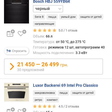
Bosch HBJ 559YB6R
белый
ш
и
Serie 8
пицца
умный дом
защита от детей
р
и
направляющие
н
5.0 /
1
отзыв
а
Объем:
66 л
д
Температура:
от 50 °C, до 275 °C
л
Готовка:
режимов 12 шт, автопрограмм 40
я
Спросить
Мощность подключения:
3.3 кВт
в
с
21 450 — 26 499
грн.
т
30 предложений
р
а
и
Luxor Backerei 69 Intel Pro Classico
в
а
микроволновка
пицца
защита от детей
н
ретро
компакт
и
4.5 /
2
отзыва
я