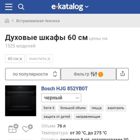
Встраиваемая техника
Искали
раньше
Духовые шкафы 60 см
цены
на
1525 моделей
60 см
очистить
по популярности
Фильтр
1
Сортировать
Bosch HJG 852YB0T
п
белый
о
графит
п
Serie 6
большой объем
пицца
аэрогриль
нержавейка
о
защита от детей
направляющие
п
у
Объем:
76 л
л
Температура:
от 30 °C, до 275 °C
я
Готовка:
режимов 8 шт, автопрограмм 30