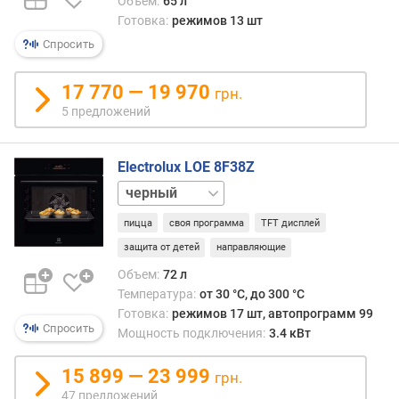
(
Объем:
65 л
м
Готовка:
режимов 13 шт
м
Спросить
)
17 770 — 19 970
грн.
г
5 предложений
л
у
б
Electrolux LOE 8F38Z
и
н
бежевый
а
белый
пицца
своя программа
TFT дисплей
д
л
защита от детей
направляющие
я
Объем:
72 л
в
Температура:
от 30 °C, до 300 °C
с
Готовка:
режимов 17 шт, автопрограмм 99
т
Спросить
Мощность подключения:
3.4 кВт
р
а
15 899 — 23 999
и
грн.
в
47 предложений