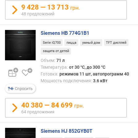
я
9 428 — 13 713
грн.
м
48 предложений
о
щ
н
Siemens HB 774G1B1
о
Serie iQ700
пицца
умный дом
TFT дисплей
с
защита от детей
т
ь
Объем:
71 л
п
Температура:
от 30 °C, до 300 °C
о
Готовка:
режимов 11 шт, автопрограмм 40
д
Мощность подключения:
3.6 кВт
к
Спросить
л
ю
ч
40 380 — 84 699
грн.
е
64 предложения
н
и
я
Siemens HJ 852GYB0T
(