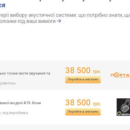
ся
ерії вибору акустичної системи: що потрібно знати, щ
олонки під ваші вимоги
38 500
грн.
ьно точне чисте звучання та
Перейти в магазин
аржитись
38 500
ваної моделі A7X. Вони
грн.
Перейти в магазин
іс. від виробника