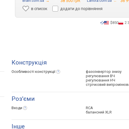
Brain.com.ua
→
38 500 грн.
Lanota.com.ua
→
36 9
в список
додати до порівняння
$850
2 
Конструкція
Особливості
конструкції
фазоінвертор знизу
регулювання ВЧ
регулювання НЧ
стрічковий випромінюв
Роз'єми
Входи
RCA
балансний XLR
Інше