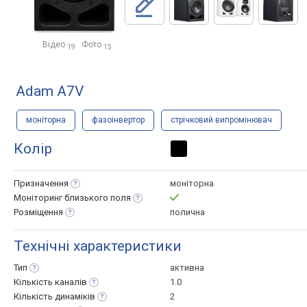
Відео
Фото
19
15
Adam A7V
моніторна
фазоінвертор
стрічковий випромінювач
Колір
Призначення
моніторна
Моніторинг близького
поля
Розміщення
полична
Технічні характеристики
Тип
активна
Кількість
каналів
1.0
Кількість
динаміків
2