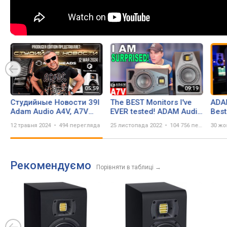
Студийные Новости 39I
The BEST Monitors I've
ADAM
Adam Audio A4V, A7V
EVER tested! ADAM Audio
Best
Limited Edition, Reason
A7V Review
Yet?
12 травня 2024
494 перегляда
25 листопада 2022
104 756 переглядів
30 жо
13, Logic Pro 11, Warm
Audio WA44
Рекомендуємо
Порівняти в таблиці
→