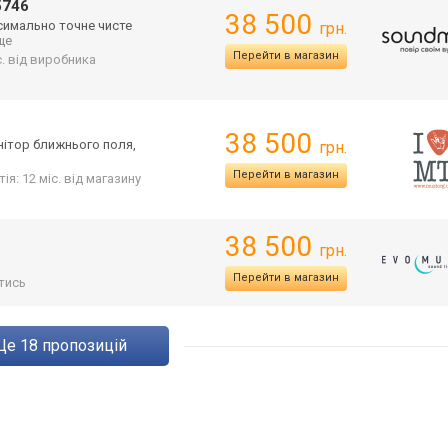
746
38 500
ксимально точне чисте
грн.
 ще
Перейти в магазин
с. від виробника
38 500
ітор ближнього поля,
грн.
Перейти в магазин
ія: 12 міс. від магазину
38 500
грн.
Перейти в магазин
тись
ще
18
пропозицій