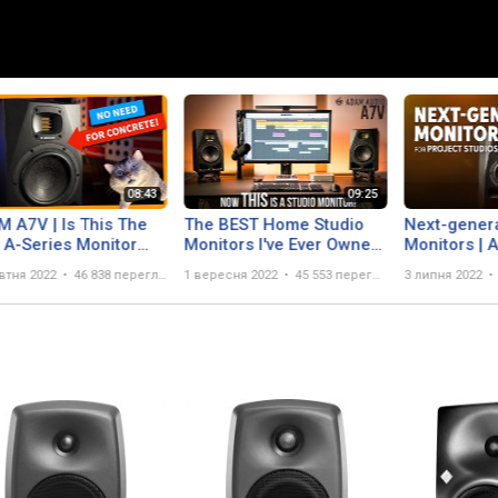
 A7V | Is This The
The BEST Home Studio
Next-genera
 A-Series Monitor
Monitors I've Ever Owned
Monitors | 
- Adam Audio A7V
Series A7V
втня 2022
46 838 переглядів
1 вересня 2022
45 553 перегляда
3 липня 2022
Overview