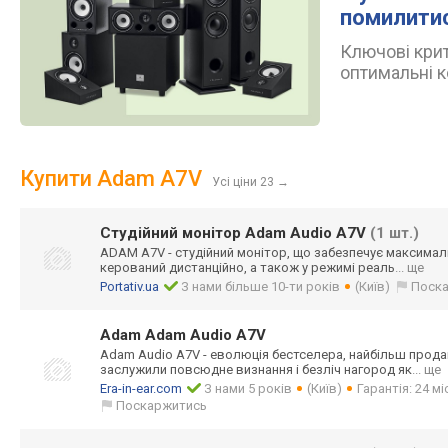
помилити
Ключові крит
оптимальні к
Купити Adam A7V
Усі ціни 23
→
Студійний монітор Adam Audio A7V
(1 шт.)
ADAM A7V - студійний монітор, що забезпечує максимал
керований дистанційно, а також у режимі реаль
... ще
Portativ.ua
З нами більше 10-ти років
(Київ)
Поск
Adam Adam Audio A7V
Adam Audio A7V - еволюція бестселера, найбільш прода
заслужили повсюдне визнання і безліч нагород як
... ще
Era-in-ear.com
З нами 5 років
(Київ)
Гарантія: 24 м
Поскаржитись