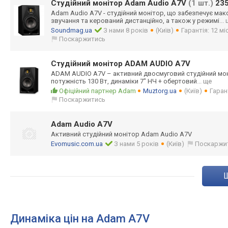
Студійний монітор Adam Audio A7V
(1 шт.)
235
Adam Audio A7V - студійний монітор, що забезпечує ма
звучання та керований дистанційно, а також у режимі
...
Soundmag.ua
З нами 8 років
(Київ)
Гарантія: 12 мі
Поскаржитись
Студійний монітор ADAM AUDIO A7V
ADAM AUDIO A7V – активний двосмуговий студійний мон
потужність 130 Вт, динаміки 7" НЧ + обертовий
... ще
Офіційний партнер Adam
Muztorg.ua
(Київ)
Гарант
Поскаржитись
Adam Audio A7V
Активний студійний монітор Adam Audio A7V
Evomusic.com.ua
З нами 5 років
(Київ)
Поскаржи
Динаміка цін на Adam A7V