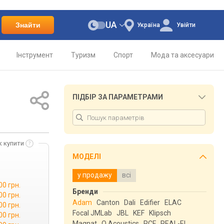
UA
Знайти
Україна
Увійти
Інструмент
Туризм
Спорт
Мода та аксесуари
ПІДБІР ЗА ПАРАМЕТРАМИ
к купити
МОДЕЛІ
у продажу
всі
00 грн.
Бренди
00 грн.
Adam
Canton
Dali
Edifier
ELAC
00 грн.
Focal JMLab
JBL
KEF
Klipsch
00 грн.
Magnat
Q Acoustics
RCF
REAL-EL