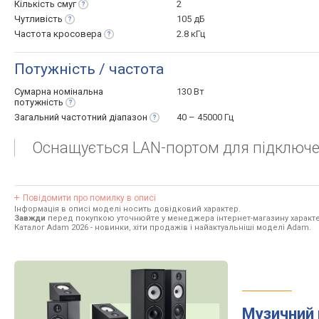
Кількість
смуг
2
Чутливість
105 дБ
Частота
кросовера
2.8 кГц
Потужність / частота
Сумарна номінальна
130 Вт
потужність
Загальний частотний
діапазон
40 – 45000 Гц
Оснащується LAN-портом для підключен
Повідомити про помилку в описі
Інформація в описі моделі носить довідковий характер.
Завжди
перед покупкою уточнюйте у менеджера інтернет-магазину характе
Каталог Adam 2026
- новинки, хіти продажів і найактуальніші моделі Adam.
Музичний 