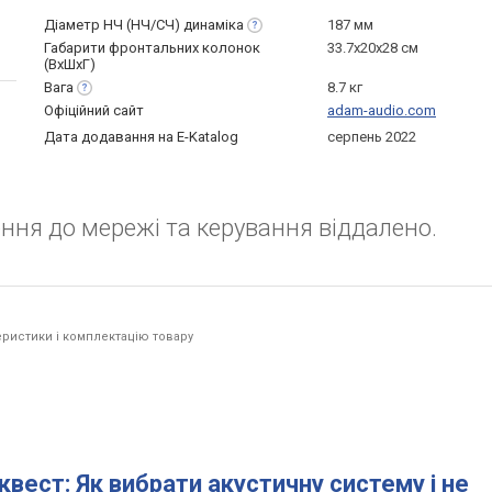
Діаметр НЧ (НЧ/СЧ)
динаміка
187 мм
Габарити фронтальних колонок
33.7x20x28 см
(ВхШхГ)
Вага
8.7 кг
Офіційний сайт
adam-audio.com
Дата додавання на E-Katalog
серпень 2022
ня до мережі та керування віддалено.
ристики і комплектацію товару
квест: Як вибрати акустичну систему і не