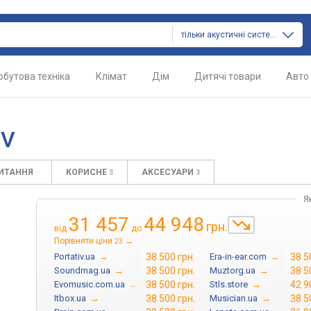
тільки акустичні системи
обутова техніка
Клімат
Дім
Дитячі товари
Авто
7V
ПИТАННЯ
КОРИСНЕ
АКСЕСУАРИ
3
3
Я
31 457
44 948
грн.
від
до
Порівняти ціни
→
23
Portativ.ua
→
38 500 грн.
Era-in-ear.com
→
38 5
Soundmag.ua
→
38 500 грн.
Muztorg.ua
→
38 5
Evomusic.com.ua
→
38 500 грн.
Stls.store
→
42 9
Itbox.ua
→
38 500 грн.
Musician.ua
→
38 5