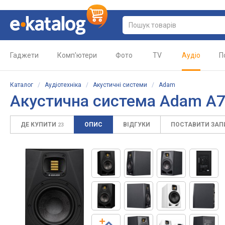
Гаджети
Комп'ютери
Фото
TV
Аудіо
П
Каталог
/
Аудіотехніка
/
Акустичні системи
/
Adam
Акустична система Adam A
ДЕ КУПИТИ
ОПИС
ВІДГУКИ
ПОСТАВИТИ ЗА
23