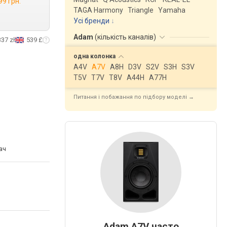
99 грн.
TAGA Harmony
Triangle
Yamaha
Усі бренди
Adam
(
кількість каналів
)
337 zł
539 £
одна
колонка
A4V
A7V
A8H
D3V
S2V
S3H
S3V
T5V
T7V
T8V
A44H
A77H
Питання і побажання по підбору моделі →
ач
Adam A7V часто