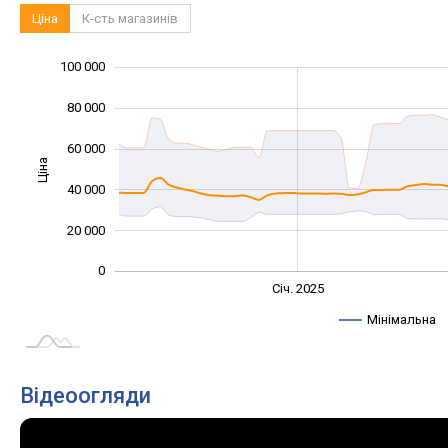
Ціна
К-сть магазинів
100 000
120 000
-40 000
-20 000
80 000
60 000
Ціна
100 000
40 000
20 000
0
Січ. 2027
Лип.
Січ. 2025
L
Мінімальна
Відеоогляди