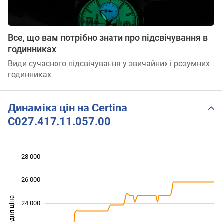
Все, що вам потрібно знати про підсвічування в
годинниках
Види сучасного підсвічування у звичайних і розумних
годинниках
Динаміка цін на Certina
C027.417.11.057.00
 000
 000
 000
 000
 000
 000
28 000
26 000
Середня ціна
24 000
19 000