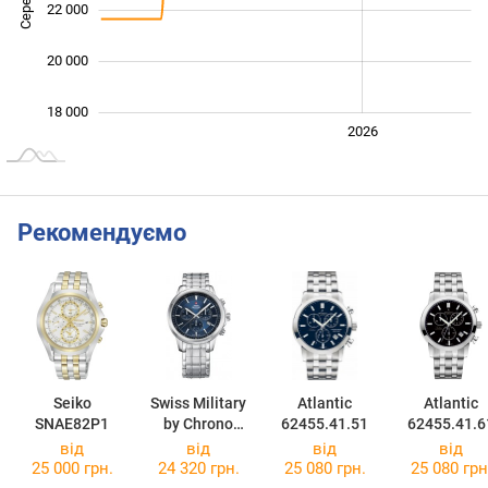
22 000
20 000
18 000
2024
2025
2028
2026
L
Рекомендуємо
Seiko
Swiss Military
Atlantic
Atlantic
SNAE82P1
by Chrono
62455.41.51
62455.41.6
SM34052.03
від
від
від
від
25 000 грн.
24 320 грн.
25 080 грн.
25 080 грн