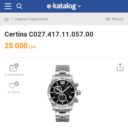
Наручні годинники
Фільтр
Шукали
раніше
Certina C027.417.11.057.00
25 000
грн.
в порівняння
в список