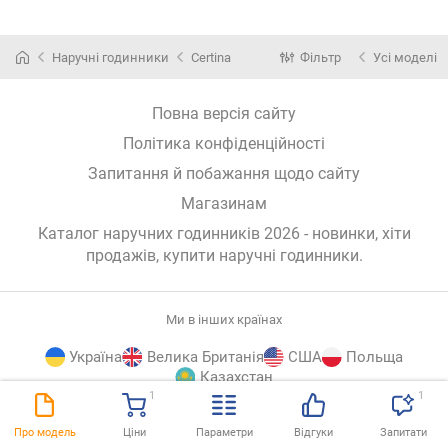
Наручні годинники
Certina
Фільтр
Усі моделі
Повна версія сайту
Політика конфіденційності
Запитання й побажання щодо сайту
Магазинам
Каталог наручних годинників 2026 - новинки, хіти
продажів,
купити наручні годинники
.
Ми в інших країнах
Україна
Велика Британія
США
Польща
Казахстан
1
1
E-
© E-Katalog, 2026
ВГОРУ
Про модель
Ціни
Параметри
Відгуки
Запитати
Katalog