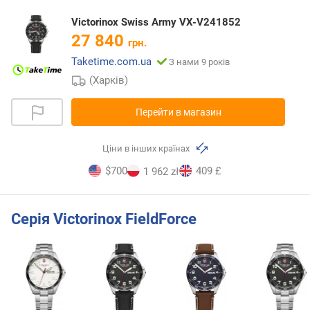
Victorinox Swiss Army VX-V241852
27 840
грн.
Taketime.com.ua
З нами 9 років
(Харків)
Перейти в магазин
Ціни в інших країнах
$700
409 £
1 962 zł
Серія Victorinox FieldForce