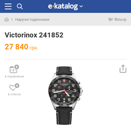
Наручні годинники
Фільтр
Шукали
раніше
Victorinox 241852
27 840
грн.
в порівняння
в список