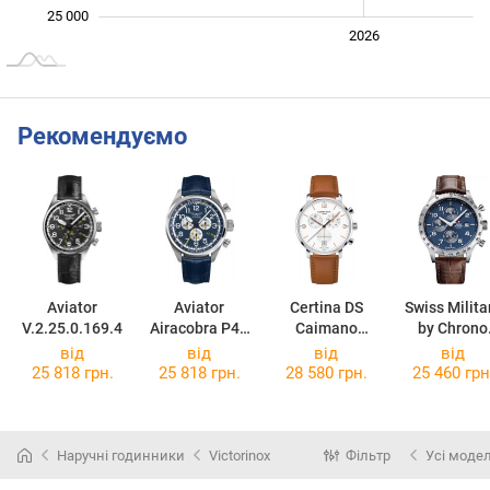
25 000
2024
2025
2028
2026
L
Рекомендуємо
Aviator
Aviator
Certina DS
Swiss Milita
V.2.25.0.169.4
Airacobra P45
Caimano
by Chrono
Chrono
C035.417.16.0
SM34084.0
від
від
від
від
V.2.25.0.170.4
37.01
25 818 грн.
25 818 грн.
28 580 грн.
25 460 грн
Наручні годинники
Victorinox
Фільтр
Усі модел