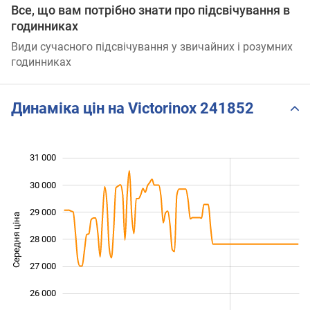
Все, що вам потрібно знати про підсвічування в
годинниках
Види сучасного підсвічування у звичайних і розумних
годинниках
Динаміка цін на Victorinox 241852
31 000
 000
 000
 000
30 000
29 000
Середня ціна
28 000
25 000
27 000
26 000