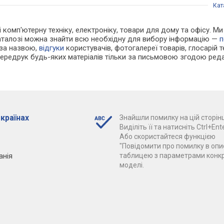
Кат
і комп'ютерну техніку, електроніку, товари для дому та офісу. М
каталозі можна знайти всю необхідну для вибору інформацію —
п
 за назвою,
відгуки
користувачів, фотогалереї товарів, глосарій те
Передрук будь-яких матеріалів тільки за письмовою згодою реда
 країнах
Знайшли помилку на цій сторінц
Виділіть її та натисніть Ctrl+Ente
Або скористайтеся функцією
"Повідомити про помилку в опис
анія
таблицею з параметрами конк
моделі.