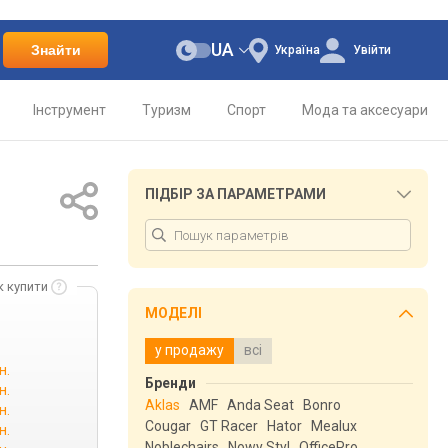
UA
Знайти
Україна
Увійти
Інструмент
Туризм
Спорт
Мода та аксесуари
ПІДБІР ЗА ПАРАМЕТРАМИ
к купити
МОДЕЛІ
у продажу
всі
н.
Бренди
н.
Aklas
AMF
Anda Seat
Bonro
н.
Cougar
GT Racer
Hator
Mealux
н.
Noblechairs
Nowy Styl
OfficePro