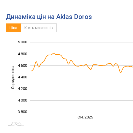
Динаміка цін на Aklas Doros
Ціна
К-сть магазинів
5 000
3 400
3 600
5 200
4 800
4 600
Середня ціна
4 400
3 800
4 200
4 000
3 800
Січ. 2027
Лип.
Січ. 2025
L