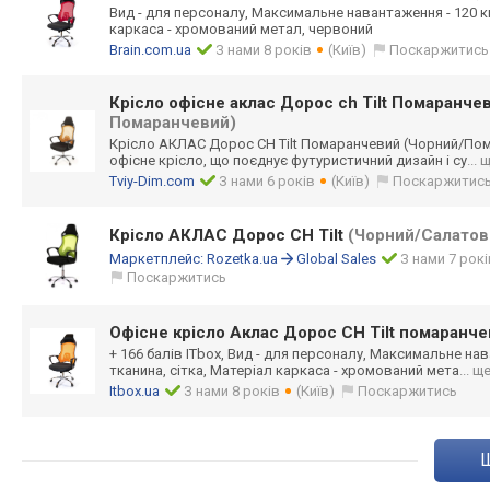
Вид - для персоналу, Максимальне навантаження - 120 кг,
каркаса - хромований метал, червоний
Brain.com.ua
З нами 8 років
(Київ)
Поскаржитись
Крісло офісне аклас Дорос ch Tilt Помаранче
Помаранчевий)
Крісло АКЛАС Дорос CH Tilt Помаранчевий (Чорний/По
офісне крісло, що поєднує футуристичний дизайн і су
... 
Tviy-Dim.com
З нами 6 років
(Київ)
Поскаржитис
Крісло АКЛАС Дорос CH Tilt
(Чорний/Салатов
Маркетплейс:
Rozetka.ua
Global Sales
З нами 7 рокі
Поскаржитись
Офісне крісло Аклас Дорос CH Tilt помаранч
+ 166 балів ITbox, Вид - для персоналу, Максимальне нав
тканина, сітка, Матеріал каркаса - хромований мета
... щ
Itbox.ua
З нами 8 років
(Київ)
Поскаржитись