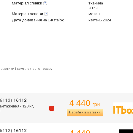
Матеріал
спинки
тканина
сітка
Матеріал
основи
метал
Дата додавання на E-Katalog
квітень 2024
ристики і комплектацію товару
16112)
16112
4 440
грн.
антаження - 120 кг,
е
Перейти в магазин
16112)
16112