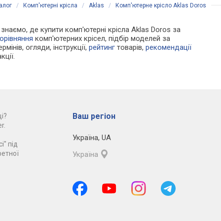
алог
/
Комп'ютерні крісла
/
Aklas
/
Комп'ютерне крісло Aklas Doros
и знаємо, де купити комп'ютерні крісла Aklas Doros за
орівняння
комп'ютерних крісел, підбір моделей за
рмінів, огляди, інструкції,
рейтинг
товарів,
рекомендації
кції.
Ваш регіон
і?
r.
Україна
,
UA
і" під
ретної
Україна