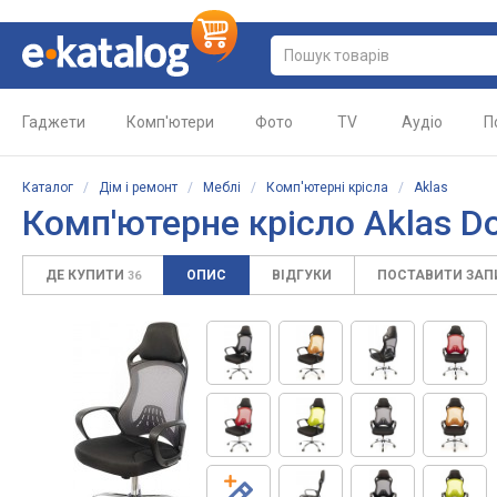
Гаджети
Комп'ютери
Фото
TV
Аудіо
П
Каталог
/
Дім і ремонт
/
Меблі
/
Комп'ютерні крісла
/
Aklas
Комп'ютерне крісло Aklas D
ДЕ КУПИТИ
ОПИС
ВІДГУКИ
ПОСТАВИТИ ЗА
36