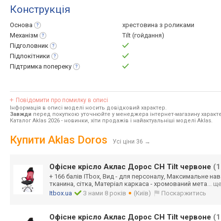
Конструкція
Основа
хрестовина з роликами
Механізм
Tilt (гойдання)
Підголовник
Підлокітники
Підтримка
попереку
Повідомити про помилку в описі
Інформація в описі моделі носить довідковий характер.
Завжди
перед покупкою уточнюйте у менеджера інтернет-магазину характе
Каталог Aklas 2026
- новинки, хіти продажів і найактуальніші моделі Aklas.
Купити Aklas Doros
Усі ціни 36
→
Офісне крісло Аклас Дорос CH Tilt червоне
(
+ 166 балів ITbox, Вид - для персоналу, Максимальне нав
тканина, сітка, Матеріал каркаса - хромований мета
... щ
Itbox.ua
З нами 8 років
(Київ)
Поскаржитись
Офісне крісло Аклас Дорос CH Tilt червоне
(