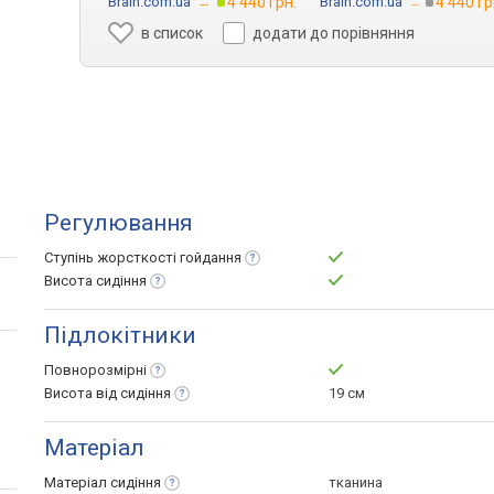
Brain.com.ua
→
4 440 грн.
Brain.com.ua
→
4 440 гр
в список
додати до порівняння
Регулювання
Ступінь жорсткості
гойдання
Висота
сидіння
Підлокітники
Повнорозмірні
Висота від
сидіння
19 см
Матеріал
Матеріал
сидіння
тканина