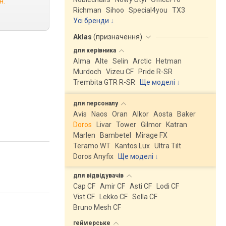
н.
Richman
Sihoo
Special4you
ТX3
Усі бренди
Aklas
(
призначення
)
для
керівника
Alma
Alte
Selin
Arctic
Hetman
Murdoch
Vizeu CF
Pride R-SR
Trembita GTR R-SR
Ще моделі
↓
для
персоналу
Avis
Naos
Oran
Alkor
Aosta
Baker
Doros
Livar
Tower
Gilmor
Katran
Marlen
Bambetel
Mirage FX
Teramo WT
Kantos Lux
Ultra Tilt
Doros Anyfix
Ще моделі
↓
для
відвідувачів
Cap CF
Amir CF
Asti CF
Lodi CF
Vist CF
Lekko CF
Sella CF
Bruno Mesh CF
геймерське