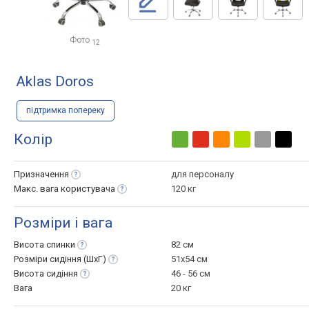
Фото
12
Aklas Doros
підтримка попереку
Колір
Призначення
для персоналу
Макс. вага
користувача
120 кг
Розміри і вага
Висота
спинки
82 см
Розміри сидіння
(ШхГ)
51x54 см
Висота
сидіння
46 - 56 см
Вага
20 кг