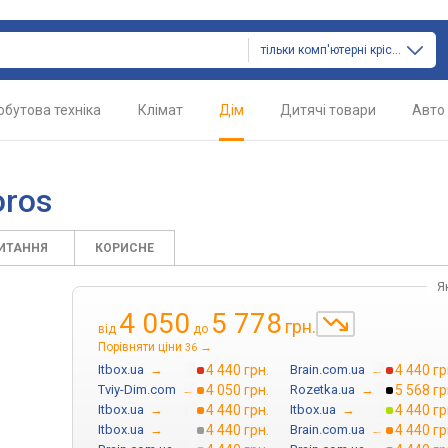
тільки комп'ютерні крісла
обутова техніка
Клімат
Дім
Дитячі товари
Авто
oros
ПИТАННЯ
КОРИСНЕ
Я
4 050
5 778
грн.
від
до
Порівняти ціни
→
36
Itbox.ua
→
4 440 грн.
Brain.com.ua
→
4 440 гр
Tviy-Dim.com
→
4 050 грн.
Rozetka.ua
→
5 568 гр
Itbox.ua
→
4 440 грн.
Itbox.ua
→
4 440 гр
Itbox.ua
→
4 440 грн.
Brain.com.ua
→
4 440 гр