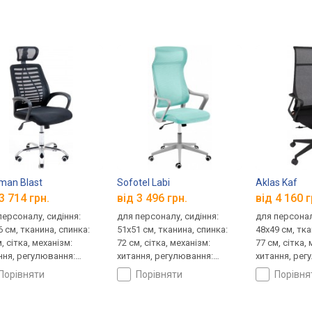
man Blast
Sofotel Labi
Aklas Kaf
3 714 грн.
від 3 496 грн.
від 4 160 г
персоналу, сидіння:
для персоналу, сидіння:
для персонал
6 см, тканина, спинка:
51x51 см, тканина, спинка:
48x49 см, тка
, сітка, механізм:
72 см, сітка, механізм:
77 см, сітка,
ння, регулювання:
хитання, регулювання:
хитання, рег
ти, жорсткості
висоти, жорсткості
висоти, жор
порівняти
порівняти
порівн