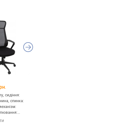
Aklas Adel
Sofotel Formax
рн.
від 4 159 грн.
від 4 041 грн.
у, сидіння:
для персоналу, сидіння:
для персоналу, сидін
нина, спинка:
46x43 см, тканина, спинка:
52x54 см, тканина, сп
 механізм:
82 см, сітка, механізм:
76 см, сітка, механізм
улювання:
хитання, регулювання:
хитання, регулюванн
сткості
висоти, жорсткості
висоти, жорсткості
яти
порівняти
порівняти