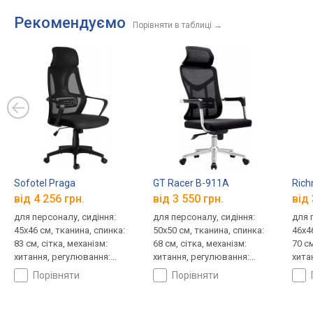
Рекомендуємо
Порівняти в таблиці
→
Sofotel Praga
GT Racer B-911A
Rich
від 4 256 грн.
від 3 550 грн.
від 
для персоналу, сидіння:
для персоналу, сидіння:
для 
45x46 см, тканина, спинка:
50x50 см, тканина, спинка:
46x4
83 см, сітка, механізм:
68 см, сітка, механізм:
70 см
хитання, регулювання:
хитання, регулювання:
хита
висоти, жорсткості
нахилу, висоти, жорсткості
висо
порівняти
порівняти