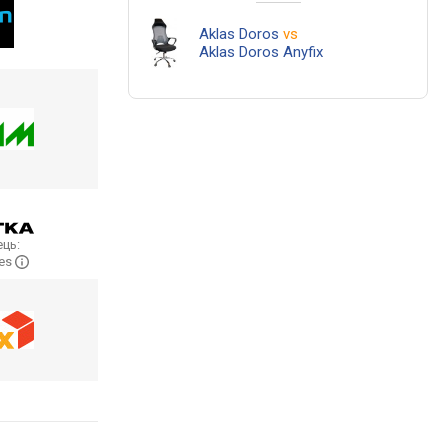
Aklas Doros
vs
Aklas Doros Anyfix
ць:
les