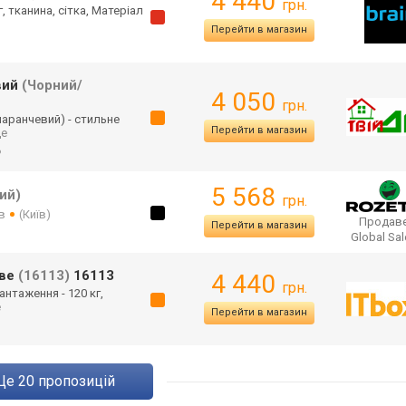
4 440
грн.
 тканина, сітка, Матеріал
Перейти в магазин
вий
(Чорний/
4 050
грн.
маран
чевий) - стильне
Перейти в магазин
ще
ь
5 568
ий)
грн.
в
(Київ)
Продаве
Перейти в магазин
Global Sa
еве
(16113)
16113
4 440
грн.
антаження - 120 кг,
е
Перейти в магазин
ще
20
пропозицій