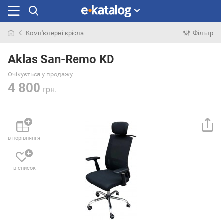
Комп'ютерні крісла
Фільтр
Шукали
раніше
Aklas San-Remo KD
Очікується у продажу
4 800
грн.
в порівняння
в список