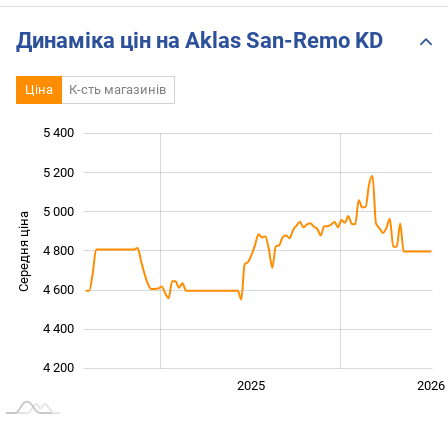
Динаміка цін на Aklas San-Remo KD
Ціна
К-сть магазинів
5 400
 800
 000
 600
5 200
5 000
Середня ціна
4 800
4 200
4 600
4 400
4 200
2024
2027
2025
2026
L