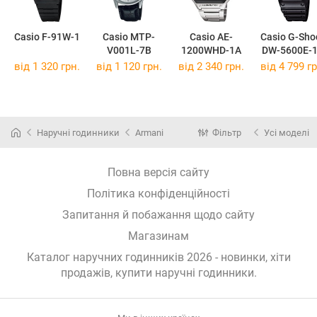
Casio F-91W-1
Casio MTP-
Casio AE-
Casio G-Sho
V001L-7B
1200WHD-1A
DW-5600E-
від 1 320 грн.
від 1 120 грн.
від 2 340 грн.
від 4 799 гр
Наручні годинники
Armani
Фільтр
Усі моделі
Повна версія сайту
Політика конфіденційності
Запитання й побажання щодо сайту
Магазинам
Каталог наручних годинників 2026 - новинки, хіти
продажів,
купити наручні годинники
.