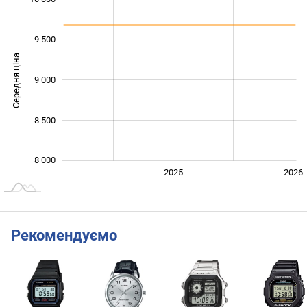
9 500
Середня ціна
9 000
10 000
8 500
8 000
2024
2027
2025
2026
L
Рекомендуємо