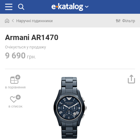
Наручні годинники
Фільтр
Шукали
раніше
Armani AR1470
Очікується у продажу
9 690
грн.
в порівняння
в список