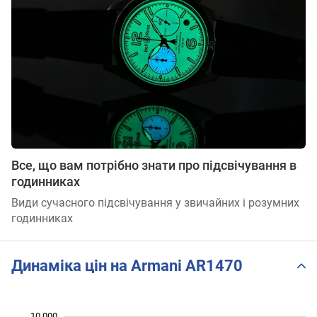
Все, що вам потрібно знати про підсвічування в
годинниках
Види сучасного підсвічування у звичайних і розумних
годинниках
Динаміка цін на Armani AR1470
10 000
 500
 000
 500