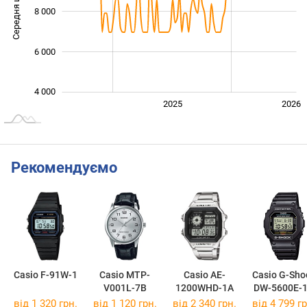
Середня ціна
8 000
10 000
6 000
4 000
2024
2027
2025
2026
L
Рекомендуємо
Casio F-91W-1
Casio MTP-
Casio AE-
Casio G-Sho
V001L-7B
1200WHD-1A
DW-5600E-
від 1 320 грн.
від 1 120 грн.
від 2 340 грн.
від 4 799 гр