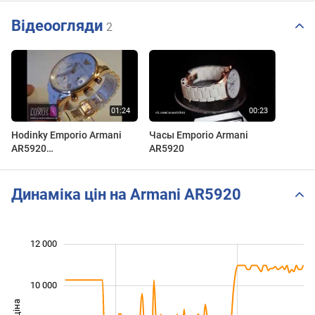
Відеоогляди
2
Hodinky Emporio Armani
Часы Emporio Armani
AR5920
AR5920
www.znackovyluxus.cz
Динаміка цін на Armani AR5920
12 000
 000
 000
 000
 000
 000
 000
0
10 000