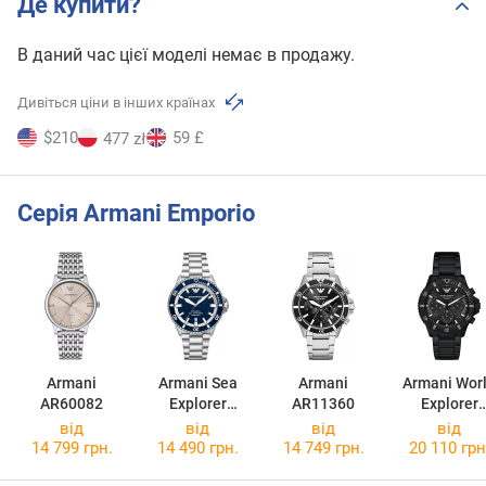
Де купити?
В даний час цієї моделі немає в продажу.
Дивіться ціни в інших країнах
$210
59 £
477 zł
Серія Armani Emporio
Armani
Armani Sea
Armani
Armani Wor
AR60082
Explorer
AR11360
Explorer
AR60079
AR11784
від
від
від
від
14 799 грн.
14 490 грн.
14 749 грн.
20 110 грн