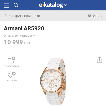
Наручні годинники
Фільтр
Шукали
раніше
Armani AR5920
Очікується у продажу
10 999
грн.
в порівняння
в список