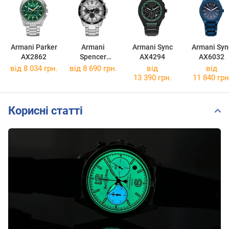
Armani Parker
Armani
Armani Sync
Armani Syn
AX2862
Spencer
AX4294
AX6032
AX1969
від 8 034 грн.
від 8 690 грн.
від
від
13 390 грн.
11 840 грн
Корисні статті