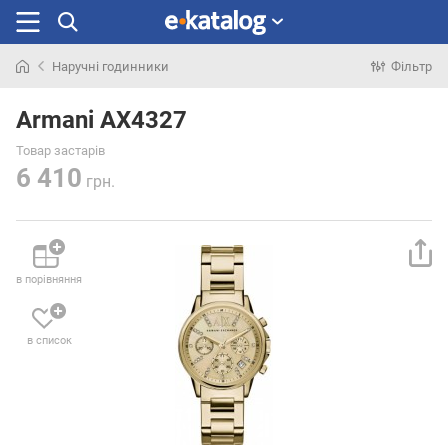
Наручні годинники
Фільтр
Шукали
раніше
Armani AX4327
Товар застарів
6 410
грн.
в порівняння
в список