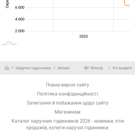
6 000
4 000
2 000
2024
2026
2027
2025
L
Наручні годинники
Armani
Фільтр
Усі моделі
Повна версія сайту
Політика конфіденційності
Запитання й побажання щодо сайту
Магазинам
Каталог наручних годинників 2026 - новинки, хіти
продажів,
купити наручні годинники
.