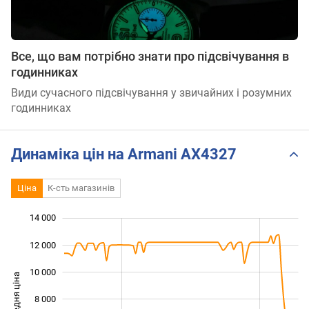
Все, що вам потрібно знати про підсвічування в
годинниках
Види сучасного підсвічування у звичайних і розумних
годинниках
Динаміка цін на Armani AX4327
Ціна
К-сть магазинів
14 000
 000
 000
0
12 000
10 000
Середня ціна
8 000
10 000