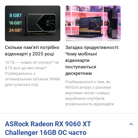
Скільки пам'яті потрібно
Загадка продуктивності:
відеокарті у 2025 році
Чому мобільні
відеокарти
16 ГБ ― нових хіт сезону? Чи
поступаються
8 ГБ все ще вистачає?
дискретним
Розбираємось з
оптимальним об'ємом VRAM
Розбираємося з тим, як
для сучасних ігор.
NVIDIA хитрує з різними
версіями чипів і навіщо
виробники ноутбуків
уповільнюють відеокарти
ASRock Radeon RX 9060 XT
Challenger 16GB OC часто