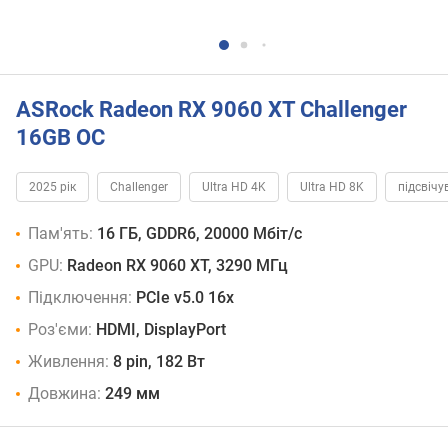
ASRock Radeon RX 9060 XT Challenger
16GB OC
2025 рік
Challenger
Ultra HD 4K
Ultra HD 8K
підсвічу
Пам'ять:
16 ГБ, GDDR6, 20000 Мбіт/с
GPU:
Radeon RX 9060 XT, 3290 МГц
Підключення:
PCIe v5.0 16x
Роз'єми:
HDMI, DisplayPort
Живлення:
8 pin, 182 Вт
Довжина:
249 мм