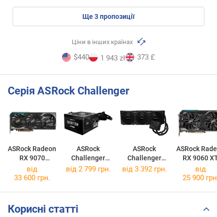
ще
3
пропозиції
Ціни в інших країнах
$440
373 £
1 943 zł
Серія ASRock Challenger
ASRock Radeon
ASRock
ASRock
ASRock Rad
RX 9070
Challenger
Challenger
RX 9060 X
Challenger
Gold
CL-650G
Pure 360
Challenge
від
від
2 799 грн.
від 3 392 грн.
від
16GB
16GB OC
33 600 грн.
25 900 грн
Корисні статті