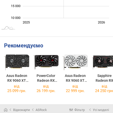
15 000
10 000
Січ. 2025
Лип.
2027
2025
2026
L
Рекомендуємо
Asus Radeon
PowerColor
Asus Radeon
Sapphire
RX 9060 XT
Radeon RX
RX 9060 XT
Radeon R
Dual 16GB
9060 XT
Dual 16GB
9060 XT PUL
від
від
від
від
Reaper 16GB
White
16GB
25 099 грн.
26 199 грн.
22 999 грн.
24 250 грн
Відеокарти
ASRock
Фільтр
Усі моделі