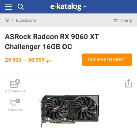
Відеокарти
Фільтр
Шукали
раніше
ASRock Radeon RX 9060 XT
Challenger 16GB OC
8
25 900 — 50 399
ПОРІВНЯТИ ЦІНИ
грн.
в порівняння
в список