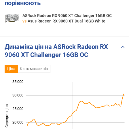
порівнюють
ASRock Radeon RX 9060 XT Challenger 16GB OC
vs
Asus Radeon RX 9060 XT Dual 16GB White
Динаміка цін на ASRock Radeon RX
9060 XT Challenger 16GB OC
Ціна
К-сть магазинів
35 000
 000
 000
0
30 000
Середня ціна
25 000
10 000
20 000