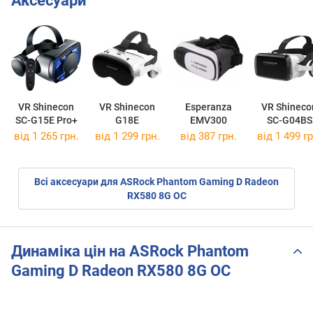
Аксесуари
VR Shinecon
VR Shinecon
Esperanza
VR Shineco
SC-G15E Pro+
G18E
EMV300
SC-G04BS
від 1 265 грн.
від 1 299 грн.
від 387 грн.
від 1 499 гр
Всі аксесуари для ASRock Phantom Gaming D Radeon
RX580 8G OC
Динаміка цін на ASRock Phantom
Gaming D Radeon RX580 8G OC