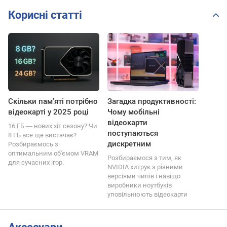
Корисні статті
Скільки пам'яті потрібно
Загадка продуктивності:
відеокарті у 2025 році
Чому мобільні
відеокарти
16 ГБ ― нових хіт сезону? Чи
поступаються
8 ГБ все ще вистачає?
дискретним
Розбираємось з
оптимальним об'ємом VRAM
Розбираємося з тим, як
для сучасних ігор.
NVIDIA хитрує з різними
версіями чипів і навіщо
виробники ноутбуків
уповільнюють відеокарти