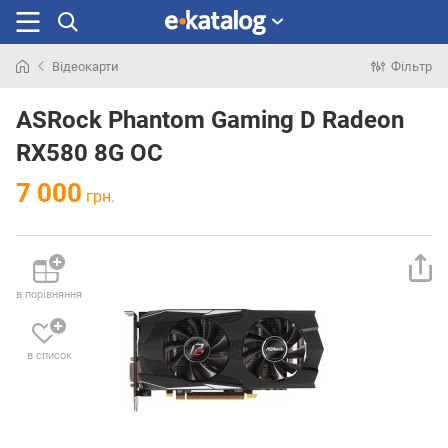
Відеокарти
Фільтр
Шукали
раніше
ASRock Phantom Gaming D Radeon
RX580 8G OC
7 000
грн.
в порівняння
в список