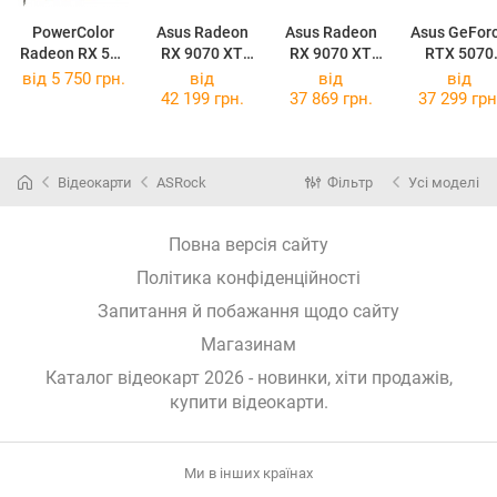
PowerColor
Asus Radeon
Asus Radeon
Asus GeFor
Radeon RX 580
RX 9070 XT
RX 9070 XT
RTX 5070
AXRX 580
TUF Gaming
Prime OC 16GB
Prime OC Wh
від 5 750 грн.
від
від
від
8GBD5-
OC 16GB
42 199 грн.
37 869 грн.
37 299 грн
3DH/OC
Відеокарти
ASRock
Фільтр
Усі моделі
Повна версія сайту
Політика конфіденційності
Запитання й побажання щодо сайту
Магазинам
Каталог відеокарт 2026 - новинки, хіти продажів,
купити відеокарти
.
Ми в інших країнах