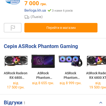
7 000
грн.
Berloga.kh.ua
З нами 6 років
(Львів)
Перейти в магазин
Серія ASRock Phantom Gaming
ASRock Radeon
ASRock
ASRock
ASRock Rad
RX 6800
Phantom
Phantom
RX 6800 X
Phantom
Gaming
Gaming 360
Phantom
від
від
8 655 грн.
від 8 999 грн.
від
Gaming D 16G
PG-1000G
LCD
Gaming D 1
17 500 грн.
19 500 грн
OC
OC
Відгуки
1