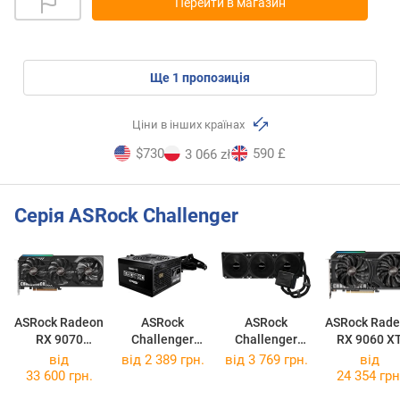
Перейти в магазин
ще
1
пропозиція
Ціни в інших країнах
$730
590 £
3 066 zł
Серія ASRock Challenger
ASRock Radeon
ASRock
ASRock
ASRock Rad
RX 9070
Challenger
Challenger
RX 9060 X
Challenger
Bronze
Pure 360
Challenge
від
від
2 389 грн.
від 3 769 грн.
від
16GB
CL-650B
16GB OC
33 600 грн.
24 354 грн