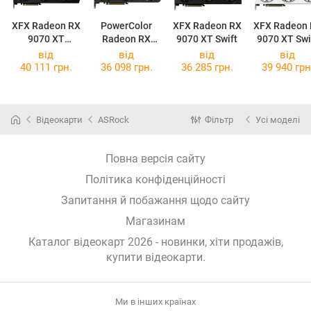
XFX Radeon RX
PowerColor
XFX Radeon RX
XFX Radeon
9070 XT
Radeon RX
9070 XT Swift
9070 XT Swi
Quicksilver
9070 XT
White
від
від
від
від
Gaming
Reaper 16GB
40 111 грн.
36 098 грн.
36 285 грн.
39 940 грн
Відеокарти
ASRock
Фільтр
Усі моделі
Повна версія сайту
Політика конфіденційності
Запитання й побажання щодо сайту
Магазинам
Каталог відеокарт 2026 - новинки, хіти продажів,
купити відеокарти
.
Ми в інших країнах