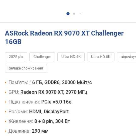
ASRock Radeon RX 9070 XT Challenger
16GB
2025 рік
Challenger
Ultra HD 4K
Ultra HD 8K
підсвічу
велике споживання
Пам'ять:
16 ГБ, GDDR6, 20000 Мбіт/с
GPU:
Radeon RX 9070 XT, 2970 МГц
Підключення:
PCIe v5.0 16x
Роз'єми:
HDMI, DisplayPort
Живлення:
8 + 8 pin, 304 Вт
Довжина:
290 мм