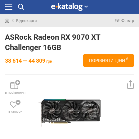
Відеокарти
Фільтр
Шукали
раніше
ASRock Radeon RX 9070 XT
Challenger 16GB
6
38 614 — 44 809
ПОРІВНЯТИ ЦІНИ
грн.
в порівняння
в список