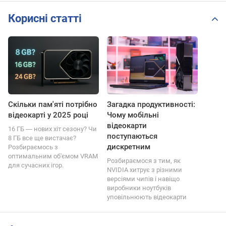
Корисні статті
Скільки пам'яті потрібно
Загадка продуктивності:
відеокарті у 2025 році
Чому мобільні
відеокарти
16 ГБ ― нових хіт сезону? Чи
поступаються
8 ГБ все ще вистачає?
дискретним
Розбираємось з
оптимальним об'ємом VRAM
Розбираємося з тим, як
для сучасних ігор.
NVIDIA хитрує з різними
версіями чипів і навіщо
виробники ноутбуків
уповільнюють відеокарти