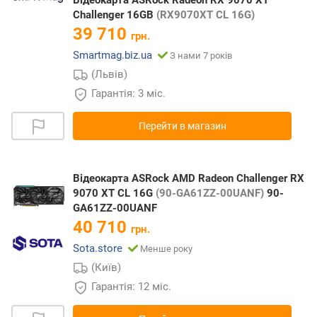
Відеокарта ASRock Radeon RX 9070 XT
Challenger 16GB
(RX9070XT CL 16G)
39 710
грн.
Smartmag.biz.ua
З нами 7 років
(Львів)
Гарантія: 3 міс.
Перейти в магазин
Відеокарта ASRock AMD Radeon Challenger RX
9070 XT CL 16G
(90-GA61ZZ-00UANF)
90-
GA61ZZ-00UANF
40 710
грн.
Sota.store
Менше року
(Київ)
Гарантія: 12 міс.