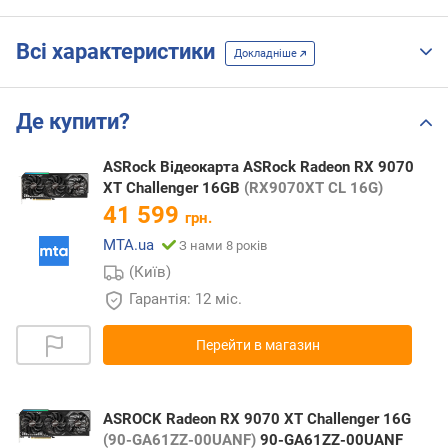
Всі характеристики
Докладніше
Де купити?
ASRock Відеокарта ASRock Radeon RX 9070
XT Challenger 16GB
(RX9070XT CL 16G)
41 599
грн.
MTA.ua
З нами 8 років
(Київ)
Гарантія: 12 міс.
Перейти в магазин
ASROCK Radeon RX 9070 XT Challenger 16G
(90-GA61ZZ-00UANF)
90-GA61ZZ-00UANF