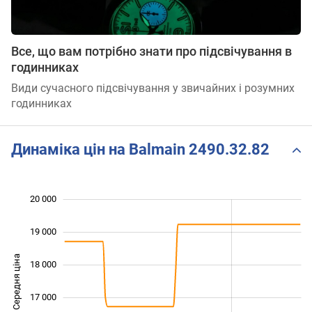
Все, що вам потрібно знати про підсвічування в
годинниках
Види сучасного підсвічування у звичайних і розумних
годинниках
Динаміка цін на Balmain 2490.32.82
20 000
 000
 000
 000
19 000
Середня ціна
18 000
15 000
17 000