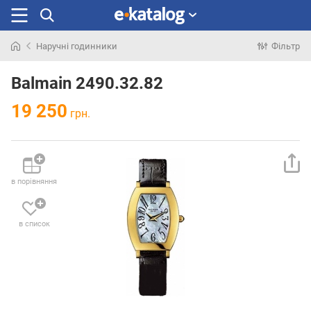
Наручні годинники
Фільтр
Шукали
раніше
Balmain 2490.32.82
19 250
грн.
в порівняння
в список