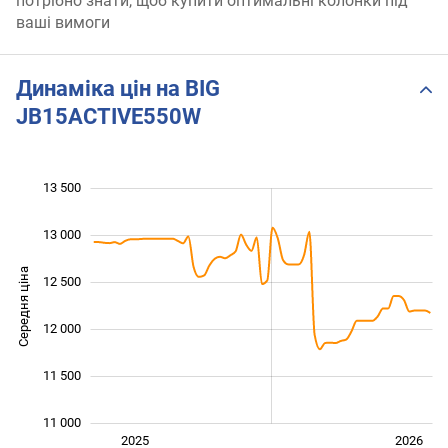
потрібно знати, щоб купити оптимальні колонки під
ваші вимоги
Динаміка цін на BIG
JB15ACTIVE550W
13 500
 000
 500
 000
13 000
Середня ціна
12 500
11 000
12 000
11 500
11 000
Січ. 2025
Лип.
2027
2025
2026
L