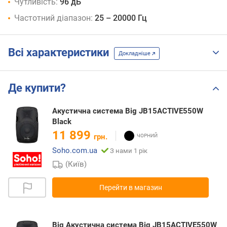
Чутливість:
96 дБ
Частотний діапазон:
25 – 20000 Гц
Всі характеристики
Докладніше
Де купити?
Акустична система Big JB15ACTIVE550W
Black
11 899
грн.
Soho.com.ua
З нами 1 рік
(Київ)
Перейти в магазин
Big Акустична система Big JB15ACTIVE550W