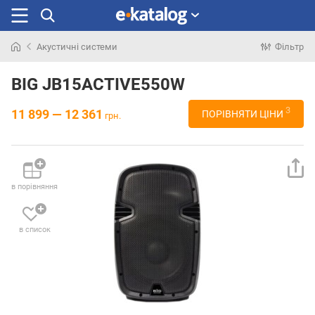
Акустичні системи
Фільтр
Шукали
раніше
BIG JB15ACTIVE550W
3
11 899 — 12 361
ПОРІВНЯТИ ЦІНИ
грн.
в порівняння
в список