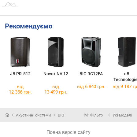
Рекомендуємо
JB PR-512
Novox NV 12
BIG RC12FA
dB
Technologi
B-Hype 8
від
від
від 6 840 грн.
від 9 187 гр
12 356 грн.
13 499 грн.
Акустичні системи
BIG
Фільтр
Усі моделі
Повна версія сайту