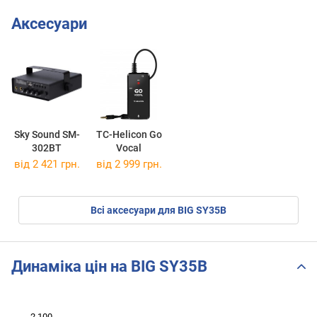
Аксесуари
Sky Sound SM-
TC-Helicon Go
302BT
Vocal
від 2 421 грн.
від 2 999 грн.
Всі аксесуари для BIG SY35B
Динаміка цін на BIG SY35B
 600
 650
 750
 850
 200
 500
2 100