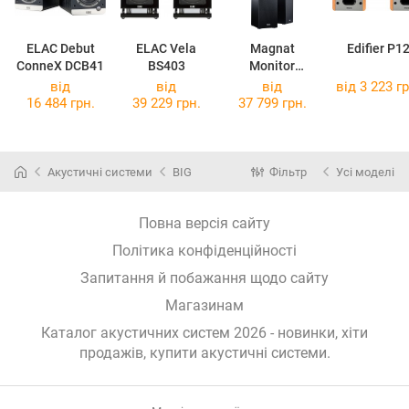
ELAC Debut
ELAC Vela
Magnat
Edifier P1
ConneX DCB41
BS403
Monitor
Reference 5A
від
від
від
від 3 223 гр
16 484 грн.
39 229 грн.
37 799 грн.
Акустичні системи
BIG
Фільтр
Усі моделі
Повна версія сайту
Політика конфіденційності
Запитання й побажання щодо сайту
Магазинам
Каталог акустичних систем 2026 - новинки, хіти
продажів,
купити акустичні системи
.