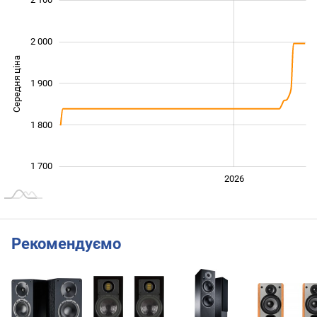
2 000
Середня ціна
1 900
1 700
1 800
1 700
2024
2025
2028
2026
L
Рекомендуємо