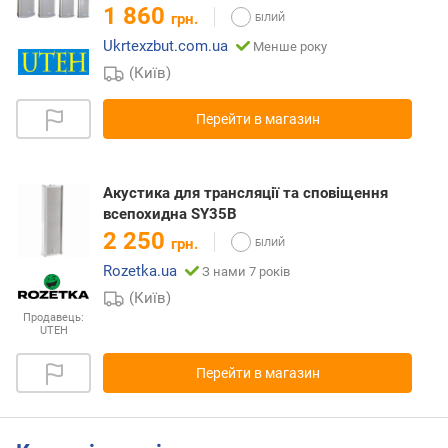
1 860
грн.
Ukrtexzbut.com.ua
Менше року
(Київ)
Перейти в магазин
Акустика для трансляції та сповіщення
всепохидна SY35B
2 250
грн.
Rozetka.ua
З нами 7 років
(Київ)
Продавець:
UTEH
Перейти в магазин