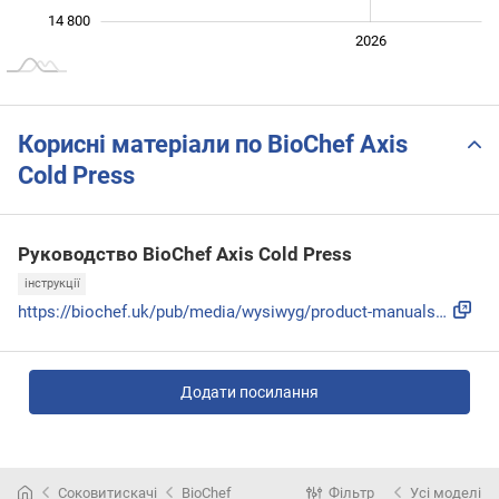
14 800
2024
2025
2028
2026
L
Корисні матеріали по BioChef Axis
Cold Press
Руководство BioChef Axis Cold Press
інструкції
https://biochef.uk/pub/media/wysiwyg/product-manuals/Axis-M...
Додати посилання
Соковитискачі
BioChef
Фільтр
Усі моделі