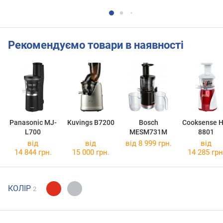
Рекомендуємо товари в наявності
Panasonic MJ-
Kuvings B7200
Bosch
Cooksense H
L700
MESM731M
8801
від
від
від 8 999 грн.
від
14 844 грн.
15 000 грн.
14 285 грн
КОЛІР
2