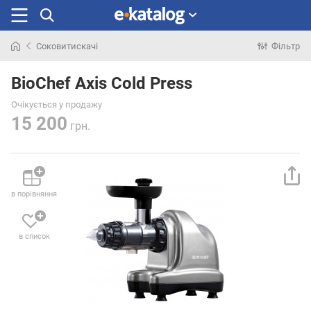
Соковитискачі
Фільтр
Шукали
раніше
BioChef Axis Cold Press
Очікується у продажу
15 200
грн.
в порівняння
в список