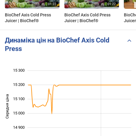
BioChef Axis Cold Press
BioChef Axis Cold Press
BioChe
Juicer | BioChef®
Juicer | BioChef®
Juicer
Proce
Динаміка цін на BioChef Axis Cold
Press
 750
 850
 950
 400
 700
 600
15 300
15 200
Середня ціна
15 100
14 850
15 000
14 900