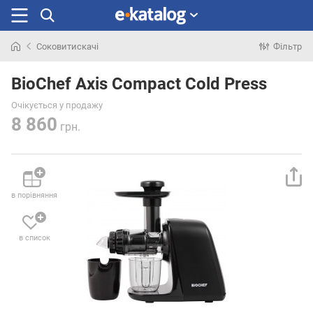
Соковитискачі
Фільтр
Шукали
раніше
BioChef Axis Compact Cold Press
Очікується у продажу
8 860
грн.
в порівняння
в список