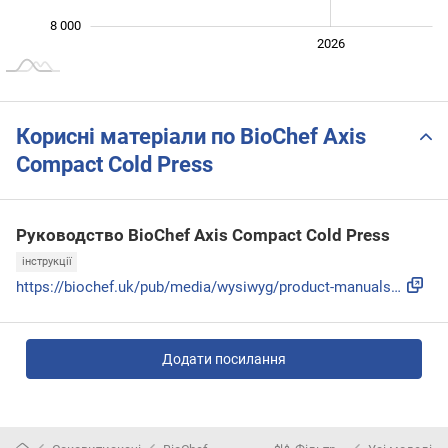
8 000
2024
2025
2028
2026
L
Корисні матеріали по BioChef Axis
Compact Cold Press
Руководство BioChef Axis Compact Cold Press
інструкції
https://biochef.uk/pub/media/wysiwyg/product-manuals/Axis-C...
Додати посилання