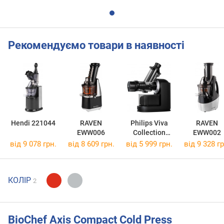
Рекомендуємо товари в наявності
Hendi 221044
RAVEN
Philips Viva
RAVEN
EWW006
Collection
EWW002
HR1889/70
від 9 078 грн.
від 8 609 грн.
від 5 999 грн.
від 9 328 гр
КОЛІР
2
BioChef Axis Compact Cold Press