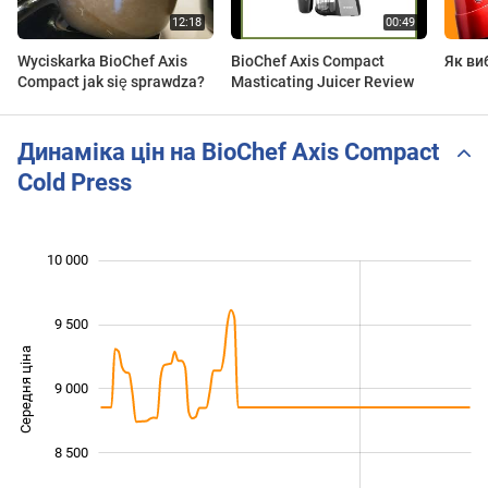
Wyciskarka BioChef Axis
BioChef Axis Compact
Як ви
Compact jak się sprawdza?
Masticating Juicer Review
Динаміка цін на BioChef Axis Compact
Cold Press
 500
 800
 200
 400
 600
 500
 000
10 000
9 500
Середня ціна
9 000
10 000
8 500