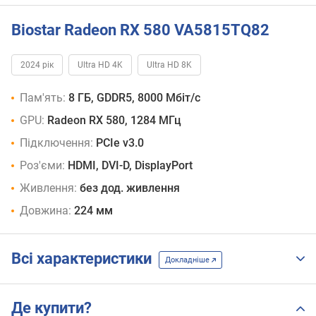
Biostar Radeon RX 580 VA5815TQ82
2024 рік
Ultra HD 4K
Ultra HD 8K
Пам'ять:
8 ГБ, GDDR5, 8000 Мбіт/с
GPU:
Radeon RX 580, 1284 МГц
Підключення:
PCIe v3.0
Роз'єми:
HDMI, DVI-D, DisplayPort
Живлення:
без дод. живлення
Довжина:
224 мм
Всі характеристики
Докладніше
Де купити?