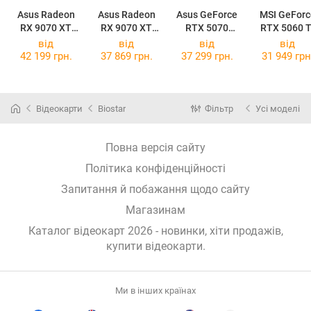
Asus Radeon
Asus Radeon
Asus GeForce
MSI GeForc
RX 9070 XT
RX 9070 XT
RTX 5070
RTX 5060 T
TUF Gaming
Prime OC 16GB
Prime OC White
16G VENTU
від
від
від
від
OC 16GB
2X OC PLU
42 199 грн.
37 869 грн.
37 299 грн.
31 949 грн
Відеокарти
Biostar
Фільтр
Усі моделі
Повна версія сайту
Політика конфіденційності
Запитання й побажання щодо сайту
Магазинам
Каталог відеокарт 2026 - новинки, хіти продажів,
купити відеокарти
.
Ми в інших країнах