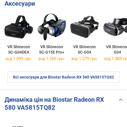
Аксесуари
VR Shinecon
VR Shinecon
VR Shinecon
VR Shineco
SC-G04DEA
SC-G15E Pro+
SC-G04
G04
від 1 099 грн.
від 1 265 грн.
від 1 279 грн.
від 1 009 гр
Всі аксесуари для Biostar Radeon RX 580 VA5815TQ82
Динаміка цін на Biostar Radeon RX
580 VA5815TQ82