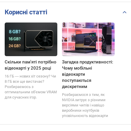
Корисні статті
Скільки пам'яті потрібно
Загадка продуктивності:
відеокарті у 2025 році
Чому мобільні
відеокарти
16 ГБ ― нових хіт сезону? Чи
поступаються
8 ГБ все ще вистачає?
дискретним
Розбираємось з
оптимальним об'ємом VRAM
Розбираємося з тим, як
для сучасних ігор.
NVIDIA хитрує з різними
версіями чипів і навіщо
виробники ноутбуків
уповільнюють відеокарти