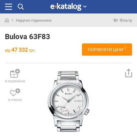
Наручні годинники
Фільтр
Шукали
раніше
Bulova 63F83
2
47 332
ПОРІВНЯТИ ЦІНИ
від
грн.
в порівняння
в список