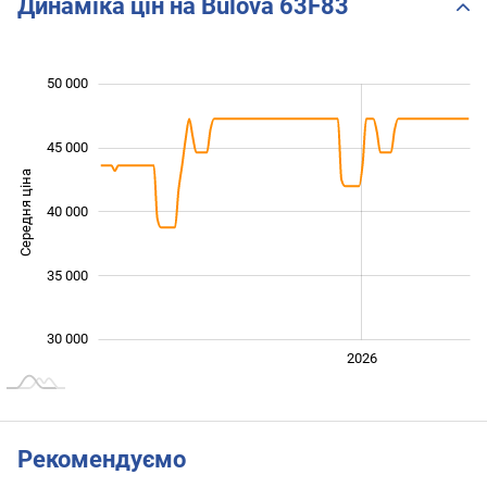
Динаміка цін на Bulova 63F83
 000
 000
 000
 000
 000
 000
50 000
45 000
Середня ціна
40 000
34 000
35 000
30 000
2024
2025
2028
2026
L
Рекомендуємо