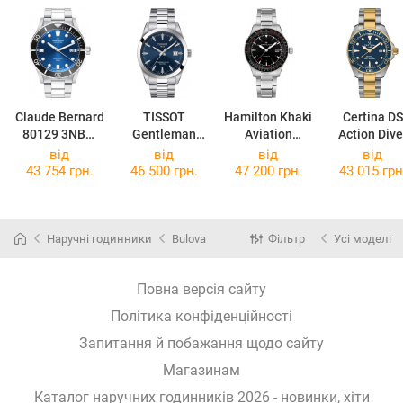
Claude Bernard
TISSOT
Hamilton Khaki
Certina DS
80129 3NBM
Gentleman
Aviation
Action Dive
BUIB
Powermatic 80
Converter
C032.607.22
від
від
від
від
Silicium
H76615130
41.00
43 754 грн.
46 500 грн.
47 200 грн.
43 015 грн
T127.407.11.0
41.00
Наручні годинники
Bulova
Фільтр
Усі моделі
Повна версія сайту
Політика конфіденційності
Запитання й побажання щодо сайту
Магазинам
Каталог наручних годинників 2026 - новинки, хіти