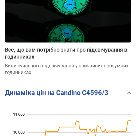
Все, що вам потрібно знати про підсвічування в
годинниках
Види сучасного підсвічування у звичайних і розумних
годинниках
Динаміка цін на Candino C4596/3
11 000
 000
 000
 500
 500
 500
 500
 000
10 000