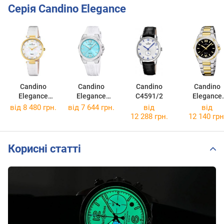
Серія Candino Elegance
Candino
Candino
Candino
Candino
Elegance
Elegance
C4591/2
Elegance
C4670/3
C4777/2
C4776/6
від 8 480 грн.
від 7 644 грн.
від
від
12 288 грн.
12 140 грн
Корисні статті