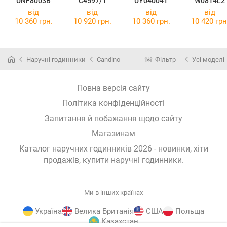
UNF8003B
C4597/1
UY04004T
W0814L2
від
від
від
від
10 360 грн.
10 920 грн.
10 360 грн.
10 420 грн
Наручні годинники
Candino
Фільтр
Усі моделі
Повна версія сайту
Політика конфіденційності
Запитання й побажання щодо сайту
Магазинам
Каталог наручних годинників 2026 - новинки, хіти
продажів,
купити наручні годинники
.
Ми в інших країнах
Україна
Велика Британія
США
Польща
Казахстан