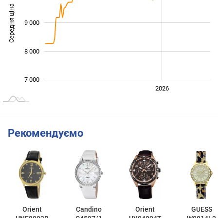
Середня ціна
9 000
10 000
8 000
7 000
2024
2025
2028
2026
L
Рекомендуємо
Orient
Candino
Orient
GUESS