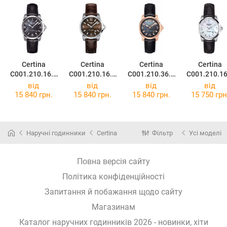
Certina
Certina
Certina
Certina
C001.210.16.1
C001.210.16.2
C001.210.36.1
C001.210.16
26.00
97.00
27.00
17.02
від
від
від
від
15 840 грн.
15 840 грн.
15 840 грн.
15 750 грн
Наручні годинники
Certina
Фільтр
Усі моделі
Повна версія сайту
Політика конфіденційності
Запитання й побажання щодо сайту
Магазинам
Каталог наручних годинників 2026 - новинки, хіти