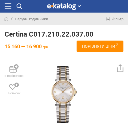
Наручні годинники
Фільтр
Шукали
раніше
Certina C017.210.22.037.00
2
15 160 — 16 900
ПОРІВНЯТИ ЦІНИ
грн.
в порівняння
в список