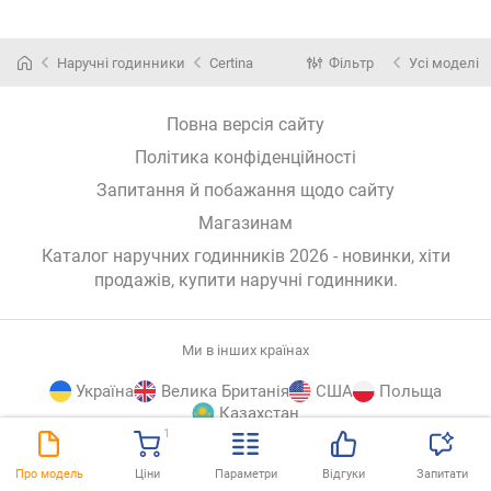
Наручні годинники
Certina
Фільтр
Усі моделі
Повна версія сайту
Політика конфіденційності
Запитання й побажання щодо сайту
Магазинам
Каталог наручних годинників 2026 - новинки, хіти
продажів,
купити наручні годинники
.
Ми в інших країнах
Україна
Велика Британія
США
Польща
Казахстан
1
E-
© E-Katalog, 2026
ВГОРУ
Про модель
Ціни
Параметри
Відгуки
Запитати
Katalog