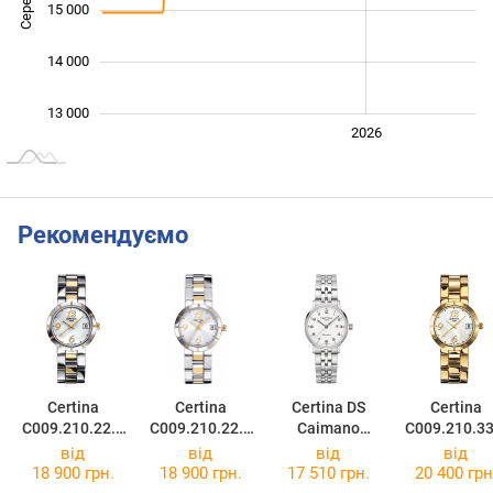
15 000
14 000
13 000
2024
2025
2028
2026
L
Рекомендуємо
Certina
Certina
Certina DS
Certina
C009.210.22.1
C009.210.22.0
Caimano
C009.210.33
12.00
32.00
C035.210.11.0
12.00
від
від
від
від
12.00
18 900 грн.
18 900 грн.
17 510 грн.
20 400 грн