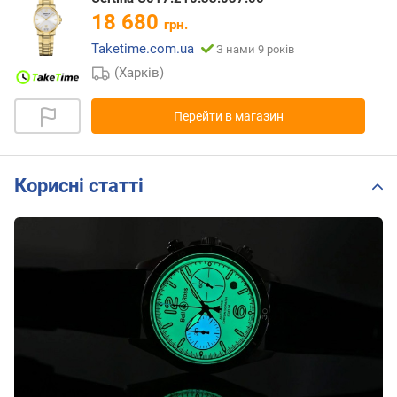
18 680
грн.
Taketime.com.ua
З нами 9 років
(Харків)
Перейти в магазин
Корисні статті