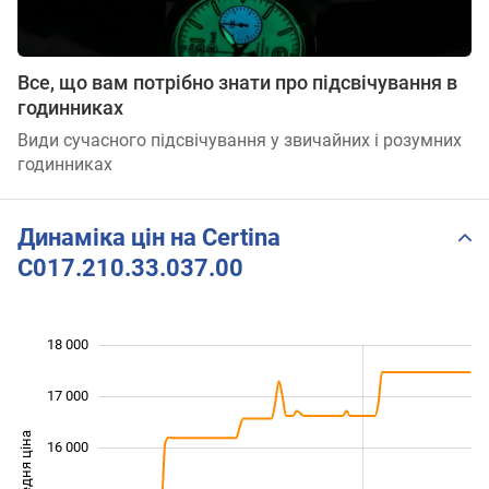
Все, що вам потрібно знати про підсвічування в
годинниках
Види сучасного підсвічування у звичайних і розумних
годинниках
Динаміка цін на Certina
C017.210.33.037.00
18 000
 000
 000
 000
17 000
Середня ціна
16 000
13 000