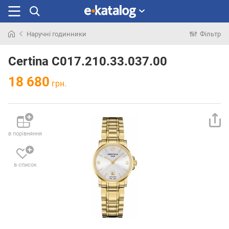
Наручні годинники
Фільтр
Шукали
раніше
Certina C017.210.33.037.00
18 680
грн.
в порівняння
в список