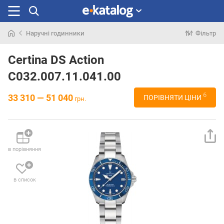
Наручні годинники
Фільтр
Шукали
раніше
Certina DS Action
C032.007.11.041.00
6
33 310 — 51 040
ПОРІВНЯТИ ЦІНИ
грн.
в порівняння
в список