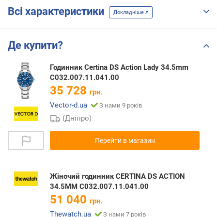
Всі характеристики
Докладніше
Де купити?
Годинник Certina DS Action Lady 34.5mm
C032.007.11.041.00
35 728
грн.
Vector-d.ua
З нами 9 років
(Дніпро)
Перейти в магазин
Жіночий годинник CERTINA DS ACTION
34.5MM C032.007.11.041.00
51 040
грн.
Thewatch.ua
З нами 7 років