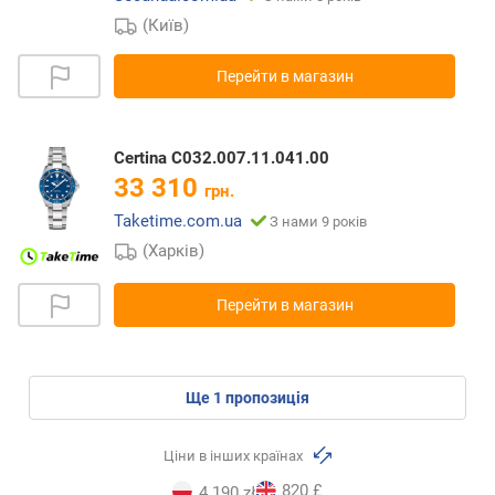
(Київ)
Перейти в магазин
Certina C032.007.11.041.00
33 310
грн.
Taketime.com.ua
З нами 9 років
(Харків)
Перейти в магазин
ще
1
пропозиція
Ціни в інших країнах
820 £
4 190 zł