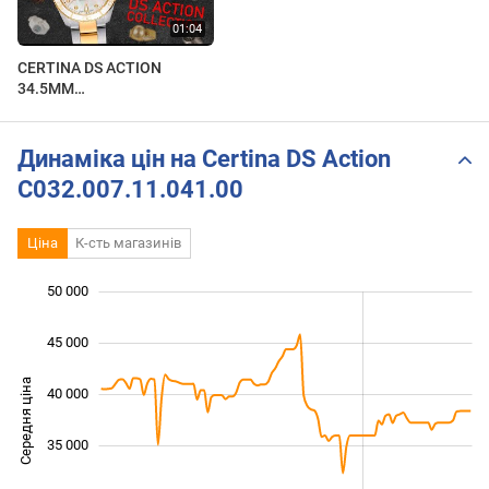
CERTINA DS ACTION
34.5MM
C032.007.22.116.00.
Огляд\Review by
secunda.com.ua
Динаміка цін на Certina DS Action
C032.007.11.041.00
Ціна
К-сть магазинів
50 000
 000
 000
 000
 000
45 000
Середня ціна
40 000
20 000
35 000