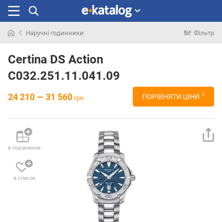
Наручні годинники
Фільтр
Шукали
раніше
Certina DS Action
C032.251.11.041.09
5
24 210 — 31 560
ПОРІВНЯТИ ЦІНИ
грн.
в порівняння
в список