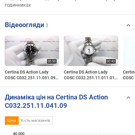
годинниках
Відеоогляди
3
Certina DS Action Lady
Certina DS Action Lady
Certin
COSC C032.251.11.051.09
COSC C032.251.11.011.01
COSC 
C0322511105109
C0322511101101
C032.
www.zegarmistrz.com
www.zegarmistrz.com
Zegar
Динаміка цін на Certina DS Action
C032.251.11.041.09
Ціна
К-сть магазинів
40 000
 000
 000
 000
 000
 000
0