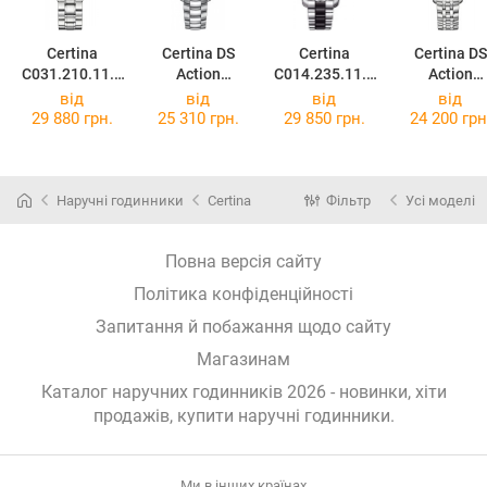
Certina
Certina DS
Certina
Certina DS
C031.210.11.0
Action
C014.235.11.0
Action
51.00
C032.251.11.0
51.01
C032.051.11
від
від
від
від
51.09
36.00
29 880 грн.
25 310 грн.
29 850 грн.
24 200 грн
Наручні годинники
Certina
Фільтр
Усі моделі
Повна версія сайту
Політика конфіденційності
Запитання й побажання щодо сайту
Магазинам
Каталог наручних годинників 2026 - новинки, хіти
продажів,
купити наручні годинники
.
Ми в інших країнах