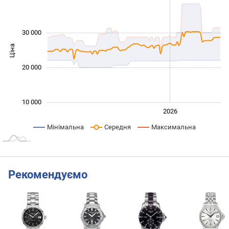
30 000
Ціна
10 000
20 000
10 000
2024
2025
2028
2026
L
Мінімальна
Середня
Максимальна
Рекомендуємо