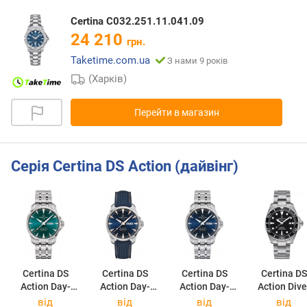
Certina C032.251.11.041.09
24 210
грн.
Taketime.com.ua
З нами 9 років
(Харків)
Перейти в магазин
Серія Certina DS Action (дайвінг)
Certina DS
Certina DS
Certina DS
Certina DS
Action Day-
Action Day-
Action Day-
Action Dive
Date
Date
Date
C032.607.11
від
від
від
від