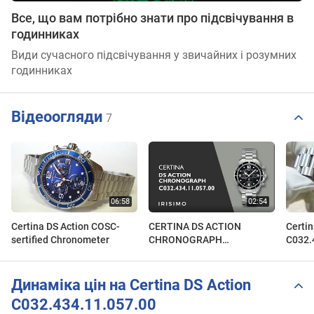
Все, що вам потрібно знати про підсвічування в
годинниках
Види сучасного підсвічування у звичайних і розумних
годинниках
Відеоогляди
7
Certina DS Action COSC-
CERTINA DS ACTION
Certin
sertified Chronometer
CHRONOGRAPH
C032.
C032.434.11.057.00 |
IRISIMO
Динаміка цін на Certina DS Action
C032.434.11.057.00