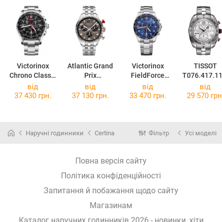
Victorinox
Atlantic Grand
Victorinox
TISSOT
Chrono Classic
Prix
FieldForce
T076.417.11
XLS V241443
55468.41.45
Classic Chrono
37.00
від
від
від
від
V241901
37 430 грн.
37 130 грн.
33 470 грн.
29 570 грн
Наручні годинники
Certina
Фільтр
Усі моделі
Повна версія сайту
Політика конфіденційності
Запитання й побажання щодо сайту
Магазинам
Каталог наручних годинників 2026 - новинки, хіти